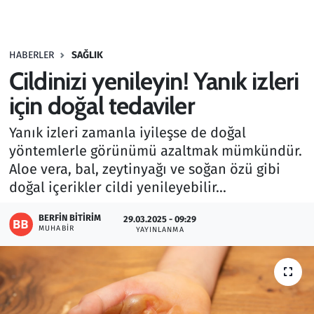
Gündem
HABERLER
SAĞLIK
Haber
Cildinizi yenileyin! Yanık izleri
Kültür Sanat
için doğal tedaviler
Yanık izleri zamanla iyileşse de doğal
Kurumsal Haberler
yöntemlerle görünümü azaltmak mümkündür.
Aloe vera, bal, zeytinyağı ve soğan özü gibi
Lezzet Durağı
doğal içerikler cildi yenileyebilir...
Memur ve Kamu
BERFIN BITIRIM
29.03.2025 - 09:29
MUHABIR
YAYINLANMA
Otomobil
Oyun
Ramazan