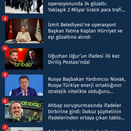
operasyonunda 34 gözaltı:
Yaklaşık 2 Milyar liralık para trafiği
tespit edildi
3
İzmit Belediyesi'ne operasyon!
Başkan Fatma Kaplan Hürriyet ve
eşi gözaltına alındı
4
Oğuzhan Uğur’un ifadesi ilk kez
Diriliş Postası'nda!
5
Rusya Başbakan Yardımcısı Novak,
Rusya-Türkiye enerji ortaklığının
stratejik nitelikte olduğunu
belirtti
6
Ahbap soruşturmasında ifadeler
birbirine girdi: Dokuz şüphelinin
ifadelerinden ortaya çıkan tablo
şok etti
7