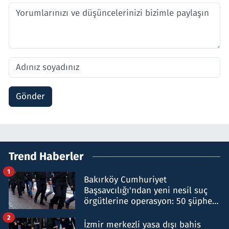
Gönder
Trend Haberler
1
Bakırköy Cumhuriyet
Başsavcılığı'ndan yeni nesil suç
örgütlerine operasyon: 50 şüpheli
hakkında gözaltı kararı
2
İzmir merkezli yasa dışı bahis