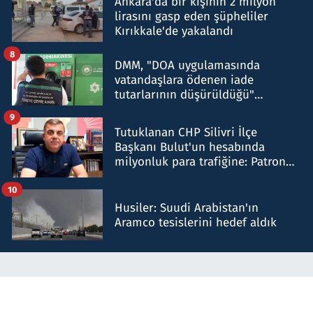
Ankara'da bir kişinin 2 milyon
lirasını gasp eden şüpheliler
Kırıkkale'de yakalandı
8
DMM, "DOA uygulamasında
vatandaşlara ödenen iade
tutarlarının düşürüldüğü"
iddiasını yalanladı
9
Tutuklanan CHP Silivri İlçe
Başkanı Bulut'un hesabında
milyonluk para trafiğine: Patron
talimat verdi, ben gönderdim
10
Husiler: Suudi Arabistan'ın
Aramco tesislerini hedef aldık