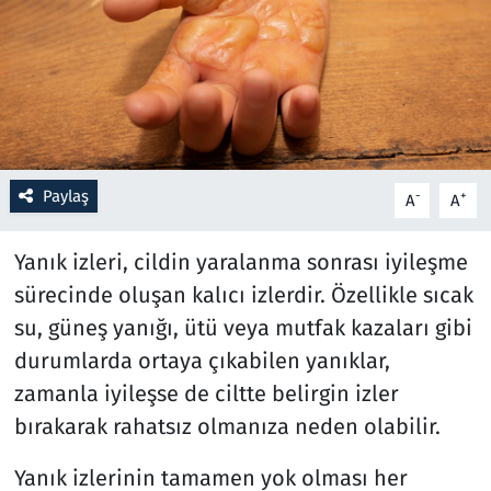
Resmi İlanlar
Rüya Tabirleri
Sağlık
Paylaş
-
+
A
A
Savunma Sanayi
Yanık izleri, cildin yaralanma sonrası iyileşme
Seçim 2023
sürecinde oluşan kalıcı izlerdir. Özellikle sıcak
su, güneş yanığı, ütü veya mutfak kazaları gibi
Spor
durumlarda ortaya çıkabilen yanıklar,
Teknoloji ve Bilim
zamanla iyileşse de ciltte belirgin izler
bırakarak rahatsız olmanıza neden olabilir.
Televizyon
Yanık izlerinin tamamen yok olması her