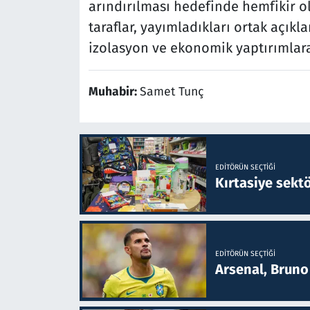
arındırılması hedefinde hemfikir old
taraflar, yayımladıkları ortak açık
izolasyon ve ekonomik yaptırımlara 
Muhabir:
Samet Tunç
EDITÖRÜN SEÇTIĞI
Kırtasiye sekt
EDITÖRÜN SEÇTIĞI
Arsenal, Bruno 