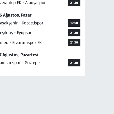
aziantep FK - Alanyaspor
21:30
6 Ağustos, Pazar
aşakşehir - Kocaelispor
19:00
eşiktaş - Eyüpspor
21:30
med - Erzurumspor FK
21:30
7 Ağustos, Pazartesi
amsunspor - Göztepe
21:30