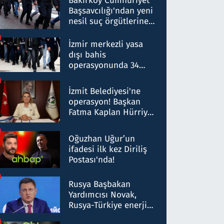
Bakırköy Cumhuriyet
Başsavcılığı'ndan yeni
nesil suç örgütlerine
operasyon: 50 şüpheli
hakkında gözaltı kararı
İzmir merkezli yasa
dışı bahis
operasyonunda 34
gözaltı: Yaklaşık 2
Milyar liralık para
İzmit Belediyesi'ne
trafiği tespit edildi
operasyon! Başkan
Fatma Kaplan Hürriyet
ve eşi gözaltına alındı
Oğuzhan Uğur’un
ifadesi ilk kez Diriliş
Postası'nda!
Rusya Başbakan
Yardımcısı Novak,
Rusya-Türkiye enerji
ortaklığının stratejik