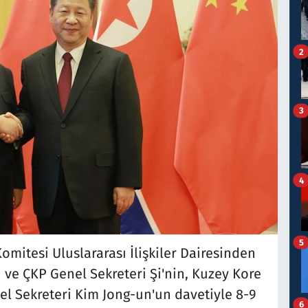
2
3
4
5
omitesi Uluslararası İlişkiler Dairesinden
 ve ÇKP Genel Sekreteri Şi'nin, Kuzey Kore
nel Sekreteri Kim Jong-un'un davetiyle 8-9
6