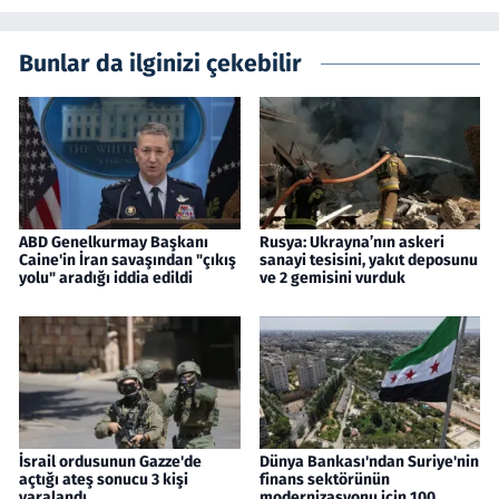
Bunlar da ilginizi çekebilir
ABD Genelkurmay Başkanı
Rusya: Ukrayna’nın askeri
Caine'in İran savaşından "çıkış
sanayi tesisini, yakıt deposunu
yolu" aradığı iddia edildi
ve 2 gemisini vurduk
İsrail ordusunun Gazze'de
Dünya Bankası'ndan Suriye'nin
açtığı ateş sonucu 3 kişi
finans sektörünün
yaralandı
modernizasyonu için 100