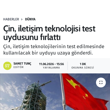
Gündem
HABERLER
DÜNYA
Haber
Çin, iletişim teknolojisi test
Kültür Sanat
uydusunu fırlattı
Çin, iletişim teknolojilerinin test edilmesinde
Kurumsal Haberler
kullanılacak bir uyduyu uzaya gönderdi.
Lezzet Durağı
SAMET TUNÇ
11.06.2026 - 15:56
1 DK
EDITÖR
YAYINLANMA
OKUNMA SÜRESI
Memur ve Kamu
Otomobil
Oyun
Ramazan