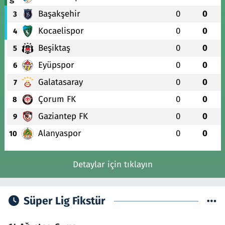
Başakşehir
0
0
3
Kocaelispor
0
0
4
Beşiktaş
0
0
5
Eyüpspor
0
0
6
Galatasaray
0
0
7
Çorum FK
0
0
8
Gaziantep FK
0
0
9
Alanyaspor
0
0
10
Detaylar için tıklayın
Süper Lig Fikstür