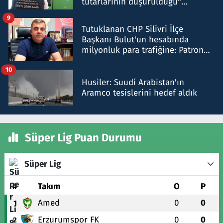
tutarlarının düşürüldüğü"
iddiasını yalanladı
9
Tutuklanan CHP Silivri İlçe
Başkanı Bulut'un hesabında
milyonluk para trafiğine: Patron
talimat verdi, ben gönderdim
10
Husiler: Suudi Arabistan'ın
Aramco tesislerini hedef aldık
Süper Lig Puan Durumu
Süper Lig
#
Takım
O
P
Amed
0
0
1
Erzurumspor FK
0
0
2