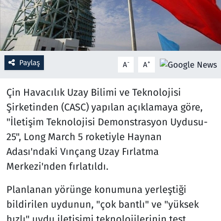
Resmi İlanlar
Rüya Tabirleri
Paylaş
-
+
A
A
Sağlık
Çin Havacılık Uzay Bilimi ve Teknolojisi
Savunma Sanayi
Şirketinden (CASC) yapılan açıklamaya göre,
"İletişim Teknolojisi Demonstrasyon Uydusu-
Seçim 2023
25", Long March 5 roketiyle Haynan
Spor
Adası'ndaki Vınçang Uzay Fırlatma
Merkezi'nden fırlatıldı.
Teknoloji ve Bilim
Planlanan yörünge konumuna yerleştiği
Televizyon
bildirilen uydunun, "çok bantlı" ve "yüksek
hızlı" uydu iletişimi teknolojilerinin test