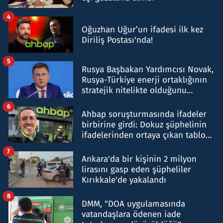
4
Oğuzhan Uğur’un ifadesi ilk kez
Diriliş Postası'nda!
5
Rusya Başbakan Yardımcısı Novak,
Rusya-Türkiye enerji ortaklığının
stratejik nitelikte olduğunu
belirtti
6
Ahbap soruşturmasında ifadeler
birbirine girdi: Dokuz şüphelinin
ifadelerinden ortaya çıkan tablo
şok etti
7
Ankara'da bir kişinin 2 milyon
lirasını gasp eden şüpheliler
Kırıkkale'de yakalandı
8
DMM, "DOA uygulamasında
vatandaşlara ödenen iade