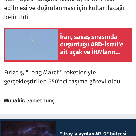
edilmesi ve doğrulanması için kullanılacağı
belirtildi.
İran, savaş sırasında
düşürdüğü ABD-İsrail'e
ait uçak ve İHA'ların
kalıntılarını sergiledi
Fırlatış, "Long March" roketleriyle
gerçekleştirilen 650'nci taşıma görevi oldu.
Muhabir:
Samet Tunç
"Uzay"a ayrılan AR-GE bütçesi