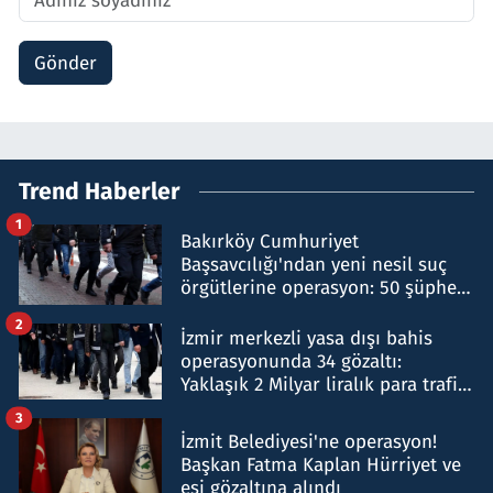
Gönder
Trend Haberler
1
Bakırköy Cumhuriyet
Başsavcılığı'ndan yeni nesil suç
örgütlerine operasyon: 50 şüpheli
hakkında gözaltı kararı
2
İzmir merkezli yasa dışı bahis
operasyonunda 34 gözaltı:
Yaklaşık 2 Milyar liralık para trafiği
tespit edildi
3
İzmit Belediyesi'ne operasyon!
Başkan Fatma Kaplan Hürriyet ve
eşi gözaltına alındı