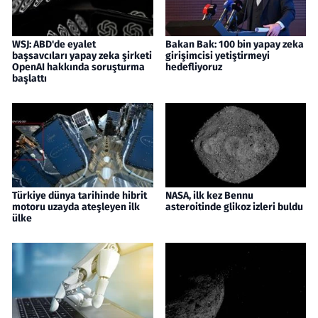
WSJ: ABD'de eyalet
Bakan Bak: 100 bin yapay zeka
başsavcıları yapay zeka şirketi
girişimcisi yetiştirmeyi
OpenAI hakkında soruşturma
hedefliyoruz
başlattı
Türkiye dünya tarihinde hibrit
NASA, ilk kez Bennu
motoru uzayda ateşleyen ilk
asteroitinde glikoz izleri buldu
ülke