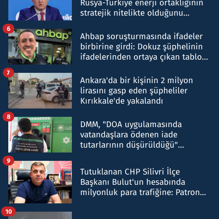
Rusya-Türkiye enerji ortaklığının
stratejik nitelikte olduğunu
belirtti
6
Ahbap soruşturmasında ifadeler
birbirine girdi: Dokuz şüphelinin
ifadelerinden ortaya çıkan tablo
şok etti
7
Ankara'da bir kişinin 2 milyon
lirasını gasp eden şüpheliler
Kırıkkale'de yakalandı
8
DMM, "DOA uygulamasında
vatandaşlara ödenen iade
tutarlarının düşürüldüğü"
iddiasını yalanladı
9
Tutuklanan CHP Silivri İlçe
Başkanı Bulut'un hesabında
milyonluk para trafiğine: Patron
talimat verdi, ben gönderdim
10