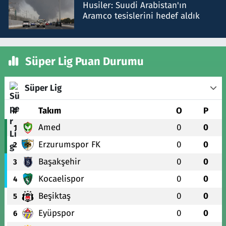
Husiler: Suudi Arabistan'ın
Aramco tesislerini hedef aldık
Süper Lig Puan Durumu
Süper Lig
#
Takım
O
P
Amed
0
0
1
Erzurumspor FK
0
0
2
Başakşehir
0
0
3
Kocaelispor
0
0
4
Beşiktaş
0
0
5
Eyüpspor
0
0
6