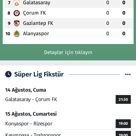
Galatasaray
0
0
7
Çorum FK
0
0
8
Gaziantep FK
0
0
9
Alanyaspor
0
0
10
Detaylar için tıklayın
Süper Lig Fikstür
14 Ağustos, Cuma
Galatasaray - Çorum FK
21:30
15 Ağustos, Cumartesi
Konyaspor - Rizespor
19:00
Kasımpaşa - Trabzonspor
19:00