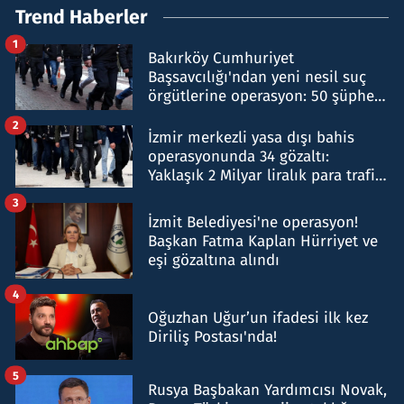
Trend Haberler
1
Bakırköy Cumhuriyet
Başsavcılığı'ndan yeni nesil suç
örgütlerine operasyon: 50 şüpheli
hakkında gözaltı kararı
2
İzmir merkezli yasa dışı bahis
operasyonunda 34 gözaltı:
Yaklaşık 2 Milyar liralık para trafiği
tespit edildi
3
İzmit Belediyesi'ne operasyon!
Başkan Fatma Kaplan Hürriyet ve
eşi gözaltına alındı
4
Oğuzhan Uğur’un ifadesi ilk kez
Diriliş Postası'nda!
5
Rusya Başbakan Yardımcısı Novak,