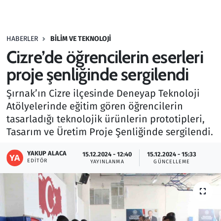
Gündem
HABERLER
BILIM VE TEKNOLOJI
Haber
Cizre’de öğrencilerin eserleri
Kültür Sanat
proje şenliğinde sergilendi
Şırnak’ın Cizre ilçesinde Deneyap Teknoloji
Kurumsal Haberler
Atölyelerinde eğitim gören öğrencilerin
tasarladığı teknolojik ürünlerin prototipleri,
Lezzet Durağı
Tasarım ve Üretim Proje Şenliğinde sergilendi.
Memur ve Kamu
YAKUP ALACA
15.12.2024 - 12:40
15.12.2024 - 15:33
EDITÖR
YAYINLANMA
GÜNCELLEME
Otomobil
Oyun
Ramazan