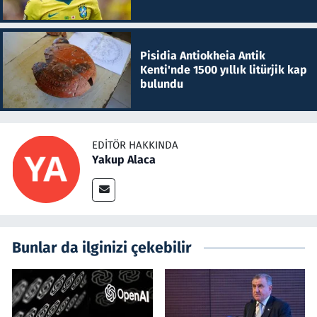
Pisidia Antiokheia Antik
Kenti'nde 1500 yıllık litürjik kap
bulundu
EDITÖR HAKKINDA
Yakup Alaca
Bunlar da ilginizi çekebilir