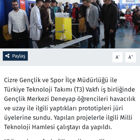
Resmi İlanlar
Rüya Tabirleri
Sağlık
Paylaş
-
+
A
A
Savunma Sanayi
Seçim 2023
Cizre Gençlik ve Spor İlçe Müdürlüğü ile
Türkiye Teknoloji Takımı (T3) Vakfı iş birliğinde
Spor
Gençlik Merkezi Deneyap öğrencileri havacılık
ve uzay ile ilgili yaptıkları prototipleri jüri
Teknoloji ve Bilim
üyelerine sundu. Yapılan projelerle ilgili Milli
Televizyon
Teknoloji Hamlesi çalıştayı da yapıldı.