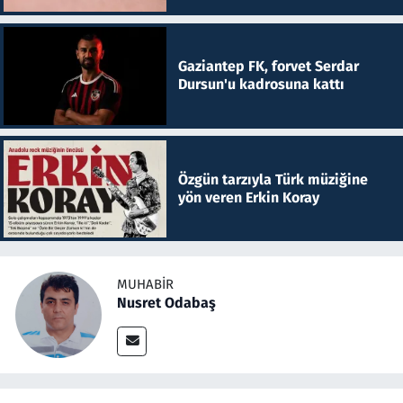
Gaziantep FK, forvet Serdar
Dursun'u kadrosuna kattı
Özgün tarzıyla Türk müziğine
yön veren Erkin Koray
MUHABIR
Nusret Odabaş