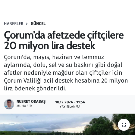
Gündem
HABERLER
GÜNCEL
Haber
Çorum'da afetzede çiftçilere
Kültür Sanat
20 milyon lira destek
Çorum'da, mayıs, haziran ve temmuz
Kurumsal Haberler
aylarında, dolu, sel ve su baskını gibi doğal
afetler nedeniyle mağdur olan çiftçiler için
Lezzet Durağı
Çorum Valiliği acil destek hesabına 20 milyon
Memur ve Kamu
lira ödenek gönderildi.
NUSRET ODABAŞ
Otomobil
10.12.2024 - 11:54
MUHABIR
YAYINLANMA
Oyun
Ramazan