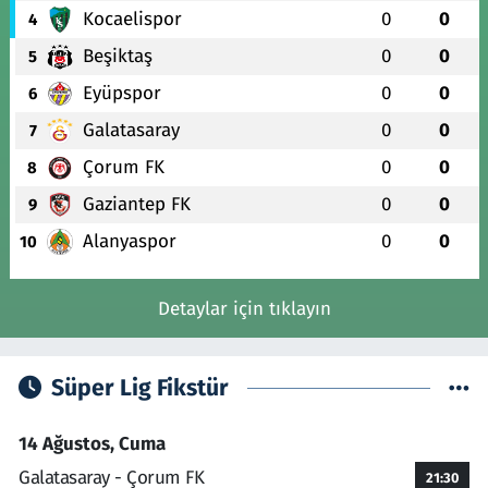
Kocaelispor
0
0
4
Beşiktaş
0
0
5
Eyüpspor
0
0
6
Galatasaray
0
0
7
Çorum FK
0
0
8
Gaziantep FK
0
0
9
Alanyaspor
0
0
10
Detaylar için tıklayın
Süper Lig Fikstür
14 Ağustos, Cuma
Galatasaray - Çorum FK
21:30