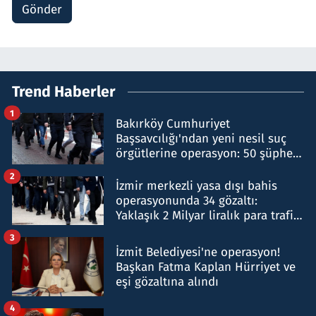
Gönder
Trend Haberler
1
Bakırköy Cumhuriyet
Başsavcılığı'ndan yeni nesil suç
örgütlerine operasyon: 50 şüpheli
hakkında gözaltı kararı
2
İzmir merkezli yasa dışı bahis
operasyonunda 34 gözaltı:
Yaklaşık 2 Milyar liralık para trafiği
tespit edildi
3
İzmit Belediyesi'ne operasyon!
Başkan Fatma Kaplan Hürriyet ve
eşi gözaltına alındı
4