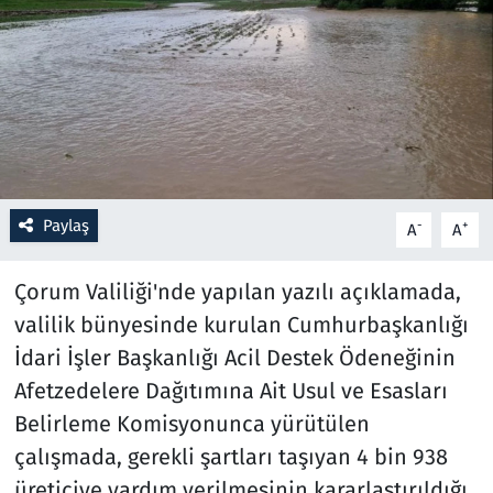
Resmi İlanlar
Rüya Tabirleri
Sağlık
Savunma Sanayi
Paylaş
-
+
A
A
Seçim 2023
Çorum Valiliği'nde yapılan yazılı açıklamada,
valilik bünyesinde kurulan Cumhurbaşkanlığı
Spor
İdari İşler Başkanlığı Acil Destek Ödeneğinin
Teknoloji ve Bilim
Afetzedelere Dağıtımına Ait Usul ve Esasları
Belirleme Komisyonunca yürütülen
Televizyon
çalışmada, gerekli şartları taşıyan 4 bin 938
üreticiye yardım verilmesinin kararlaştırıldığı