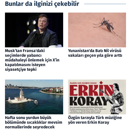
Bunlar da ilginizi çekebilir
Musk’tan Fransa'daki
Yunanistan'da Batı Nil virüsü
seçimlerde yabancı
vakaları geçen yıla göre arttı
müdahaleyi önlemek için X’in
kapatılmasını isteyen
siyasetçiye tepki
Hafta sonu yurdun büyük
Özgün tarzıyla Türk müziğine
bölümünde sıcaklıklar mevsim
yön veren Erkin Koray
normallerinde seyredecek