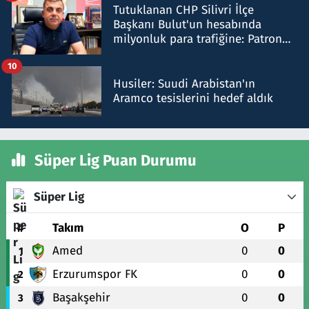
Tutuklanan CHP Silivri İlçe
Başkanı Bulut'un hesabında
milyonluk para trafiğine: Patron
talimat verdi, ben gönderdim
10
Husiler: Suudi Arabistan'ın
Aramco tesislerini hedef aldık
Süper Lig Puan Durumu
Süper Lig
#
Takım
O
P
Amed
0
0
1
Erzurumspor FK
0
0
2
Başakşehir
0
0
3