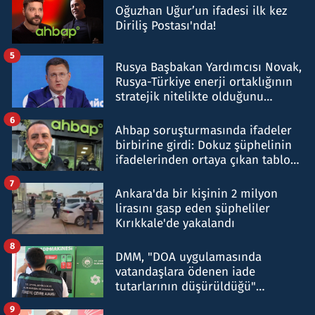
Oğuzhan Uğur’un ifadesi ilk kez
Diriliş Postası'nda!
5
Rusya Başbakan Yardımcısı Novak,
Rusya-Türkiye enerji ortaklığının
stratejik nitelikte olduğunu
belirtti
6
Ahbap soruşturmasında ifadeler
birbirine girdi: Dokuz şüphelinin
ifadelerinden ortaya çıkan tablo
şok etti
7
Ankara'da bir kişinin 2 milyon
lirasını gasp eden şüpheliler
Kırıkkale'de yakalandı
8
DMM, "DOA uygulamasında
vatandaşlara ödenen iade
tutarlarının düşürüldüğü"
iddiasını yalanladı
9