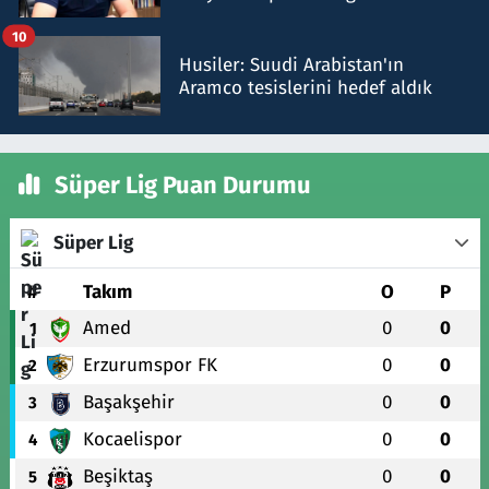
talimat verdi, ben gönderdim
10
Husiler: Suudi Arabistan'ın
Aramco tesislerini hedef aldık
Süper Lig Puan Durumu
Süper Lig
#
Takım
O
P
Amed
0
0
1
Erzurumspor FK
0
0
2
Başakşehir
0
0
3
Kocaelispor
0
0
4
Beşiktaş
0
0
5