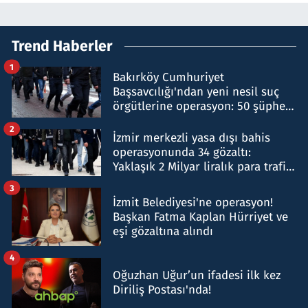
Trend Haberler
1
Bakırköy Cumhuriyet
Başsavcılığı'ndan yeni nesil suç
örgütlerine operasyon: 50 şüpheli
hakkında gözaltı kararı
2
İzmir merkezli yasa dışı bahis
operasyonunda 34 gözaltı:
Yaklaşık 2 Milyar liralık para trafiği
tespit edildi
3
İzmit Belediyesi'ne operasyon!
Başkan Fatma Kaplan Hürriyet ve
eşi gözaltına alındı
4
Oğuzhan Uğur’un ifadesi ilk kez
Diriliş Postası'nda!