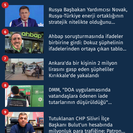
5
Rusya Başbakan Yardımcısı Novak,
Rusya-Türkiye enerji ortaklığının
stratejik nitelikte olduğunu
belirtti
6
Ahbap soruşturmasında ifadeler
birbirine girdi: Dokuz şüphelinin
ifadelerinden ortaya çıkan tablo
şok etti
7
Ankara'da bir kişinin 2 milyon
lirasını gasp eden şüpheliler
Kırıkkale'de yakalandı
8
DMM, "DOA uygulamasında
vatandaşlara ödenen iade
tutarlarının düşürüldüğü"
iddiasını yalanladı
9
Tutuklanan CHP Silivri İlçe
Başkanı Bulut'un hesabında
milyonluk para trafiğine: Patron