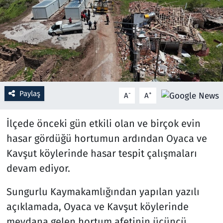
Resmi İlanlar
Rüya Tabirleri
Sağlık
Paylaş
-
+
A
A
Savunma Sanayi
İlçede önceki gün etkili olan ve birçok evin
Seçim 2023
hasar gördüğü hortumun ardından Oyaca ve
Spor
Kavşut köylerinde hasar tespit çalışmaları
devam ediyor.
Teknoloji ve Bilim
Sungurlu Kaymakamlığından yapılan yazılı
Televizyon
açıklamada, Oyaca ve Kavşut köylerinde
meydana gelen hortum afetinin üçüncü