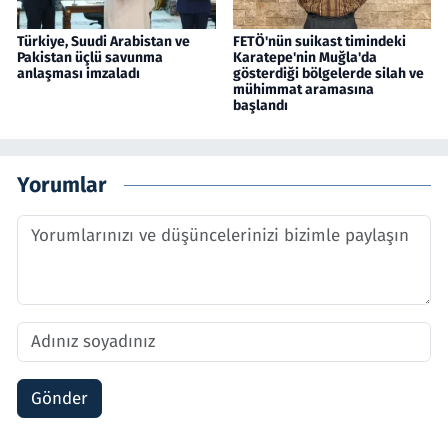
Türkiye, Suudi Arabistan ve
FETÖ'nün suikast timindeki
Pakistan üçlü savunma
Karatepe'nin Muğla'da
anlaşması imzaladı
gösterdiği bölgelerde silah ve
mühimmat aramasına
başlandı
Yorumlar
Gönder