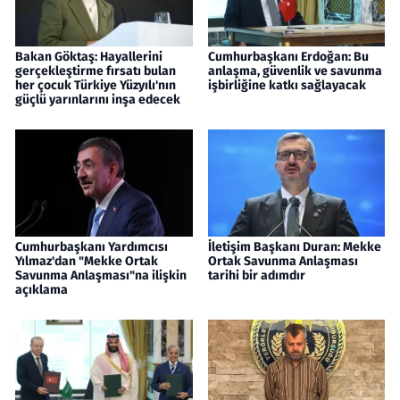
Bakan Göktaş: Hayallerini
Cumhurbaşkanı Erdoğan: Bu
gerçekleştirme fırsatı bulan
anlaşma, güvenlik ve savunma
her çocuk Türkiye Yüzyılı'nın
işbirliğine katkı sağlayacak
güçlü yarınlarını inşa edecek
Cumhurbaşkanı Yardımcısı
İletişim Başkanı Duran: Mekke
Yılmaz'dan "Mekke Ortak
Ortak Savunma Anlaşması
Savunma Anlaşması"na ilişkin
tarihi bir adımdır
açıklama