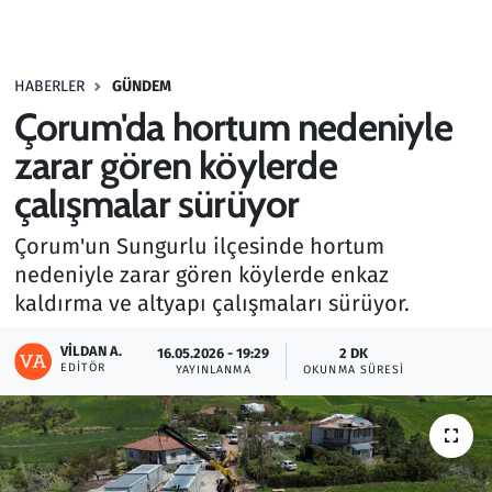
Gündem
HABERLER
GÜNDEM
Haber
Çorum'da hortum nedeniyle
Kültür Sanat
zarar gören köylerde
çalışmalar sürüyor
Kurumsal Haberler
Çorum'un Sungurlu ilçesinde hortum
Lezzet Durağı
nedeniyle zarar gören köylerde enkaz
kaldırma ve altyapı çalışmaları sürüyor.
Memur ve Kamu
VILDAN A.
16.05.2026 - 19:29
2 DK
EDITÖR
YAYINLANMA
OKUNMA SÜRESI
Otomobil
Oyun
Ramazan