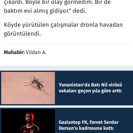
çıkardı. Böyle bir olay görmedim. Bir de
baktım evi almış gidiyor." dedi.
Köyde yürütülen çalışmalar dronla havadan
görüntülendi.
Muhabir:
Vildan A.
Yunanistan'da Batı Nil virüsü
vakaları geçen yıla göre arttı
Gaziantep FK, forvet Serdar
Dursun'u kadrosuna kattı