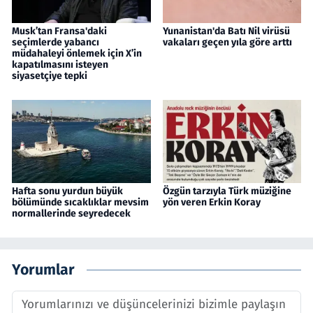
Musk’tan Fransa'daki
Yunanistan'da Batı Nil virüsü
seçimlerde yabancı
vakaları geçen yıla göre arttı
müdahaleyi önlemek için X’in
kapatılmasını isteyen
siyasetçiye tepki
Hafta sonu yurdun büyük
Özgün tarzıyla Türk müziğine
bölümünde sıcaklıklar mevsim
yön veren Erkin Koray
normallerinde seyredecek
Yorumlar