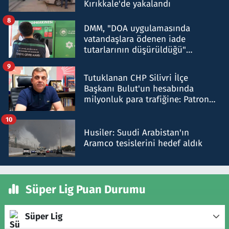
Kırıkkale'de yakalandı
8
DMM, "DOA uygulamasında
vatandaşlara ödenen iade
tutarlarının düşürüldüğü"
iddiasını yalanladı
9
Tutuklanan CHP Silivri İlçe
Başkanı Bulut'un hesabında
milyonluk para trafiğine: Patron
talimat verdi, ben gönderdim
10
Husiler: Suudi Arabistan'ın
Aramco tesislerini hedef aldık
Süper Lig Puan Durumu
Süper Lig