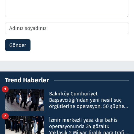
Gönder
Trend Haberler
1
Bakırköy Cumhuriyet
Başsavcılığı'ndan yeni nesil suç
örgütlerine operasyon: 50 şüpheli
hakkında gözaltı kararı
2
İzmir merkezli yasa dışı bahis
operasyonunda 34 gözaltı:
Yaklaşık 2 Milyar liralık para trafiği