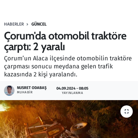
Gündem
HABERLER
GÜNCEL
Haber
Çorum'da otomobil traktöre
Kültür Sanat
çarptı: 2 yaralı
Çorum’un Alaca ilçesinde otomobilin traktöre
Kurumsal Haberler
çarpması sonucu meydana gelen trafik
kazasında 2 kişi yaralandı.
Lezzet Durağı
NUSRET ODABAŞ
04.09.2024 - 08:05
Memur ve Kamu
MUHABIR
YAYINLANMA
Otomobil
Oyun
Ramazan