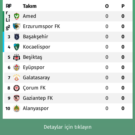
#
Takım
O
P
Amed
0
0
1
Erzurumspor FK
0
0
2
Başakşehir
0
0
3
Kocaelispor
0
0
4
Beşiktaş
0
0
5
Eyüpspor
0
0
6
Galatasaray
0
0
7
Çorum FK
0
0
8
Gaziantep FK
0
0
9
Alanyaspor
0
0
10
Detaylar için tıklayın