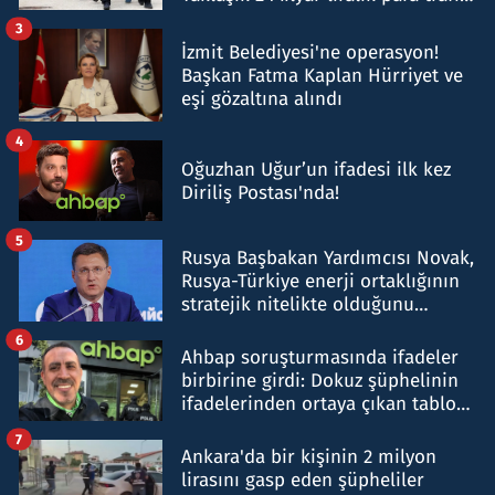
tespit edildi
3
İzmit Belediyesi'ne operasyon!
Başkan Fatma Kaplan Hürriyet ve
eşi gözaltına alındı
4
Oğuzhan Uğur’un ifadesi ilk kez
Diriliş Postası'nda!
5
Rusya Başbakan Yardımcısı Novak,
Rusya-Türkiye enerji ortaklığının
stratejik nitelikte olduğunu
belirtti
6
Ahbap soruşturmasında ifadeler
birbirine girdi: Dokuz şüphelinin
ifadelerinden ortaya çıkan tablo
şok etti
7
Ankara'da bir kişinin 2 milyon
lirasını gasp eden şüpheliler