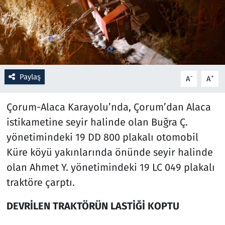
Resmi İlanlar
Rüya Tabirleri
Sağlık
Paylaş
-
+
A
A
Savunma Sanayi
Çorum-Alaca Karayolu’nda, Çorum’dan Alaca
istikametine seyir halinde olan Buğra Ç.
Seçim 2023
yönetimindeki 19 DD 800 plakalı otomobil
Küre köyü yakınlarında önünde seyir halinde
Spor
olan Ahmet Y. yönetimindeki 19 LC 049 plakalı
Teknoloji ve Bilim
traktöre çarptı.
Televizyon
DEVRİLEN TRAKTÖRÜN LASTİĞİ KOPTU