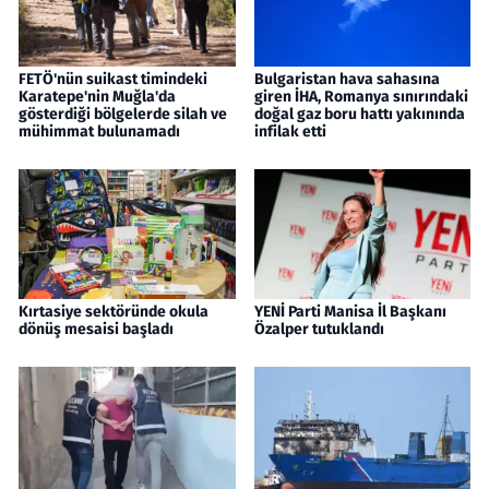
FETÖ'nün suikast timindeki
Bulgaristan hava sahasına
Karatepe'nin Muğla'da
giren İHA, Romanya sınırındaki
gösterdiği bölgelerde silah ve
doğal gaz boru hattı yakınında
mühimmat bulunamadı
infilak etti
Kırtasiye sektöründe okula
YENİ Parti Manisa İl Başkanı
dönüş mesaisi başladı
Özalper tutuklandı