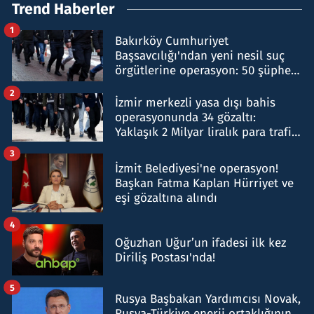
Trend Haberler
1
Bakırköy Cumhuriyet
Başsavcılığı'ndan yeni nesil suç
örgütlerine operasyon: 50 şüpheli
hakkında gözaltı kararı
2
İzmir merkezli yasa dışı bahis
operasyonunda 34 gözaltı:
Yaklaşık 2 Milyar liralık para trafiği
tespit edildi
3
İzmit Belediyesi'ne operasyon!
Başkan Fatma Kaplan Hürriyet ve
eşi gözaltına alındı
4
Oğuzhan Uğur’un ifadesi ilk kez
Diriliş Postası'nda!
5
Rusya Başbakan Yardımcısı Novak,
Rusya-Türkiye enerji ortaklığının