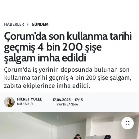
Gündem
HABERLER
GÜNDEM
Haber
Çorum'da son kullanma tarihi
Kültür Sanat
geçmiş 4 bin 200 şişe
şalgam imha edildi
Kurumsal Haberler
Çorum'da iş yerinin deposunda bulunan son
Lezzet Durağı
kullanma tarihi geçmiş 4 bin 200 şişe şalgam,
zabıta ekiplerince imha edildi.
Memur ve Kamu
HICRET YÜCEL
17.04.2025 - 17:15
MUHABIR
YAYINLANMA
Otomobil
Oyun
Ramazan