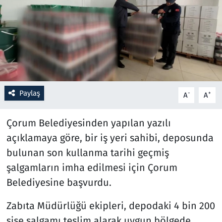
Resmi İlanlar
Rüya Tabirleri
Sağlık
Paylaş
-
+
A
A
Savunma Sanayi
Çorum Belediyesinden yapılan yazılı
Seçim 2023
açıklamaya göre, bir iş yeri sahibi, deposunda
Spor
bulunan son kullanma tarihi geçmiş
şalgamların imha edilmesi için Çorum
Teknoloji ve Bilim
Belediyesine başvurdu.
Televizyon
Zabıta Müdürlüğü ekipleri, depodaki 4 bin 200
şişe şalgamı teslim alarak uygun bölgede