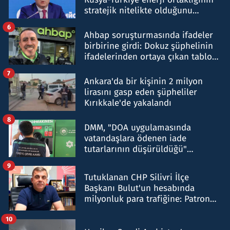
stratejik nitelikte olduğunu
belirtti
6
Ahbap soruşturmasında ifadeler
birbirine girdi: Dokuz şüphelinin
ifadelerinden ortaya çıkan tablo
şok etti
7
Ankara'da bir kişinin 2 milyon
lirasını gasp eden şüpheliler
Kırıkkale'de yakalandı
8
DMM, "DOA uygulamasında
vatandaşlara ödenen iade
tutarlarının düşürüldüğü"
iddiasını yalanladı
9
Tutuklanan CHP Silivri İlçe
Başkanı Bulut'un hesabında
milyonluk para trafiğine: Patron
talimat verdi, ben gönderdim
10