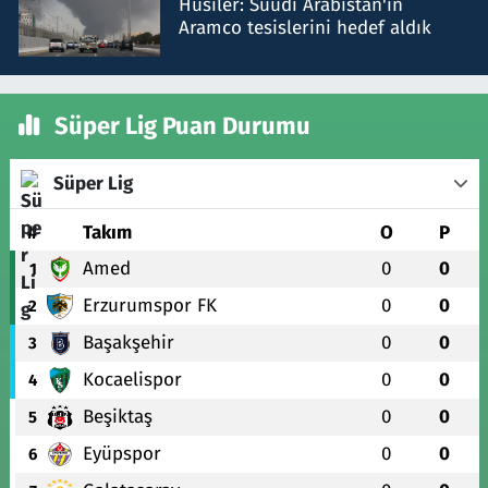
Husiler: Suudi Arabistan'ın
Aramco tesislerini hedef aldık
Süper Lig Puan Durumu
Süper Lig
#
Takım
O
P
Amed
0
0
1
Erzurumspor FK
0
0
2
Başakşehir
0
0
3
Kocaelispor
0
0
4
Beşiktaş
0
0
5
Eyüpspor
0
0
6