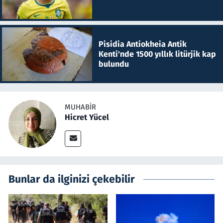
Pisidia Antiokheia Antik
Kenti'nde 1500 yıllık litürjik kap
bulundu
MUHABIR
Hicret Yücel
Bunlar da ilginizi çekebilir