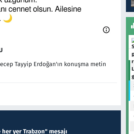
U
Recep Tayyip Erdoğan'ın konuşma metin
e her yer Trabzon" mesajı