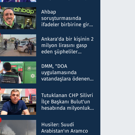
ortaklığının stratejik
nitelikte olduğunu
Ahbap
belirtti
soruşturmasında
ifadeler birbirine girdi:
Dokuz şüphelinin
ifadelerinden ortaya
Ankara'da bir kişinin 2
çıkan tablo şok etti
milyon lirasını gasp
eden şüpheliler
Kırıkkale'de yakalandı
DMM, "DOA
uygulamasında
vatandaşlara ödenen
iade tutarlarının
düşürüldüğü" iddiasını
Tutuklanan CHP Silivri
yalanladı
İlçe Başkanı Bulut'un
hesabında milyonluk
para trafiğine: Patron
talimat verdi, ben
Husiler: Suudi
gönderdim
Arabistan'ın Aramco