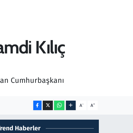
mdi Kılıç
alan Cumhurbaşkanı
-
+
A
A
Trend Haberler