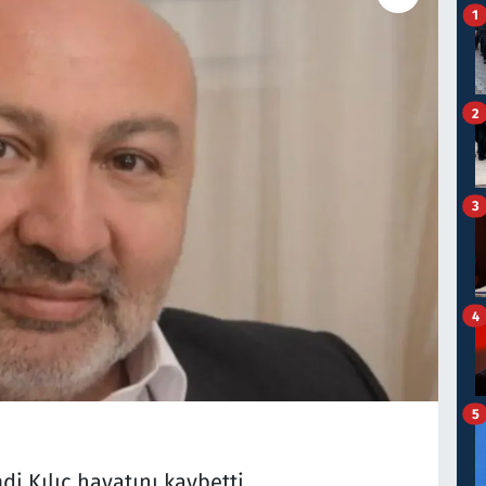
1
2
3
4
5
Kılıç hayatını kaybetti.