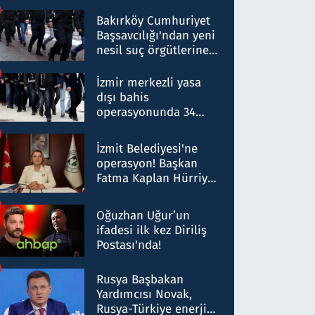
Bakırköy Cumhuriyet
Başsavcılığı'ndan yeni
nesil suç örgütlerine
operasyon: 50 şüpheli
hakkında gözaltı kararı
İzmir merkezli yasa
dışı bahis
operasyonunda 34
gözaltı: Yaklaşık 2
Milyar liralık para
İzmit Belediyesi'ne
trafiği tespit edildi
operasyon! Başkan
Fatma Kaplan Hürriyet
ve eşi gözaltına alındı
Oğuzhan Uğur’un
ifadesi ilk kez Diriliş
Postası'nda!
Rusya Başbakan
Yardımcısı Novak,
Rusya-Türkiye enerji