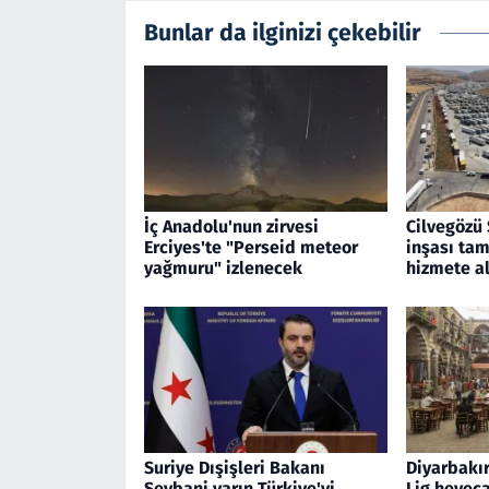
Bunlar da ilginizi çekebilir
İç Anadolu'nun zirvesi
Cilvegözü 
Erciyes'te "Perseid meteor
inşası tam
yağmuru" izlenecek
hizmete al
Suriye Dışişleri Bakanı
Diyarbakır
Şeybani yarın Türkiye'yi
Lig heyeca