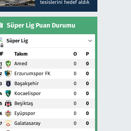
tesislerini hedef aldık
Süper Lig Puan Durumu
Süper Lig
#
Takım
O
P
Amed
0
0
1
Erzurumspor FK
0
0
2
Başakşehir
0
0
3
Kocaelispor
0
0
4
Beşiktaş
0
0
5
Eyüpspor
0
0
6
Galatasaray
0
0
7