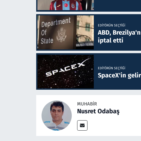
EDITÖRÜN SEÇTIĞI
ABD, Brezilya'
iptal etti
EDITÖRÜN SEÇTIĞI
SpaceX'in gelir
MUHABIR
Nusret Odabaş