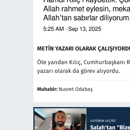
METİN YAZARI OLARAK ÇALIŞIYORD
Öte yandan Kılıç, Cumhurbaşkanı 
yazarı olarak da görev alıyordu.
Muhabir:
Nusret Odabaş
EDITÖRÜN SEÇTIĞI
Salah'tan "Biz