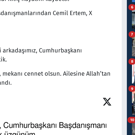
6
aşdanışmanlarından Cemil Ertem, X
7
i arkadaşımız, Cumhurbaşkanı
ik.
8
 mekanı cennet olsun. Ailesine Allah’tan
andı.
9
10