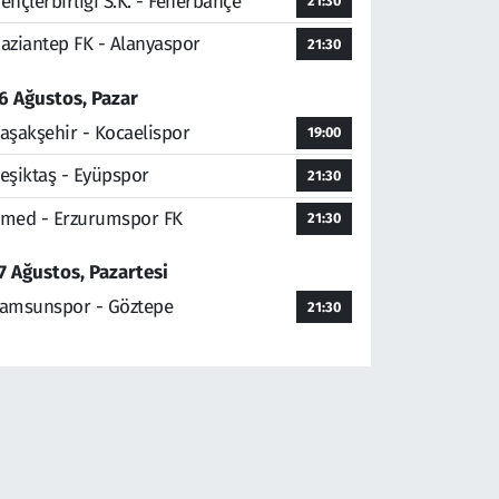
ençlerbirliği S.K. - Fenerbahçe
21:30
aziantep FK - Alanyaspor
21:30
6 Ağustos, Pazar
aşakşehir - Kocaelispor
19:00
eşiktaş - Eyüpspor
21:30
med - Erzurumspor FK
21:30
7 Ağustos, Pazartesi
amsunspor - Göztepe
21:30