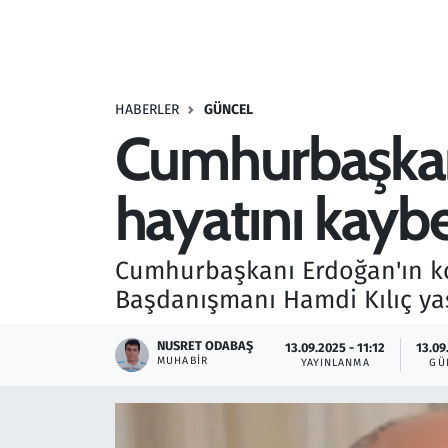
Resmi İlanlar
Rüya Tabirleri
HABERLER
GÜNCEL
Cumhurbaşkan
Sağlık
hayatını kaybe
Savunma Sanayi
Seçim 2023
Cumhurbaşkanı Erdoğan'ın k
Başdanışmanı Hamdi Kılıç yaş
Spor
NUSRET ODABAŞ
13.09.2025 - 11:12
13.09
Teknoloji ve Bilim
MUHABIR
YAYINLANMA
GÜ
Televizyon