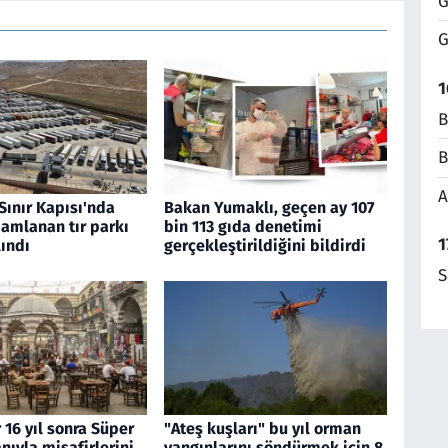
G
G
1
B
B
A
Sınır Kapısı'nda
Bakan Yumaklı, geçen ay 107
amlanan tır parkı
bin 113 gıda denetimi
1
ındı
gerçekleştirildiğini bildirdi
S
 16 yıl sonra Süper
"Ateş kuşları" bu yıl orman
nıyla misafirlerini
yangınlarını söndürmek için 8