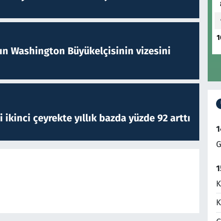
1
nın Washington Büyükelçisinin vizesini
i ikinci çeyrekte yıllık bazda yüzde 92 arttı
1
G
1
K
K