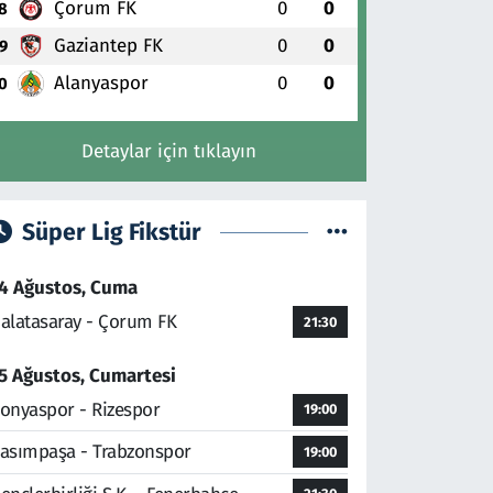
Çorum FK
0
0
8
Gaziantep FK
0
0
9
Alanyaspor
0
0
0
Detaylar için tıklayın
Süper Lig Fikstür
4 Ağustos, Cuma
alatasaray - Çorum FK
21:30
5 Ağustos, Cumartesi
onyaspor - Rizespor
19:00
asımpaşa - Trabzonspor
19:00