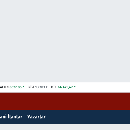
ALTIN
6527.85
BİST
13.703
BTC
64.475,47
mi İlanlar
Yazarlar