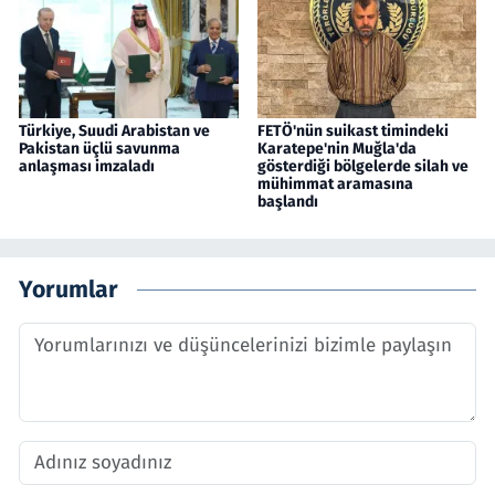
Türkiye, Suudi Arabistan ve
FETÖ'nün suikast timindeki
Pakistan üçlü savunma
Karatepe'nin Muğla'da
anlaşması imzaladı
gösterdiği bölgelerde silah ve
mühimmat aramasına
başlandı
Yorumlar