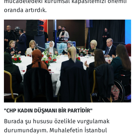
mücadeledeki kurumsal kapasitemizi önemli
oranda artırdık.
"CHP KADIN DÜŞMANI BİR PARTİDİR"
Burada şu hususu özelikle vurgulamak
durumundayım. Muhalefetin İstanbul