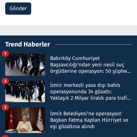
Gönder
Trend Haberler
1
Bakırköy Cumhuriyet
Başsavcılığı'ndan yeni nesil suç
örgütlerine operasyon: 50 şüpheli
hakkında gözaltı kararı
2
İzmir merkezli yasa dışı bahis
operasyonunda 34 gözaltı:
Yaklaşık 2 Milyar liralık para trafiği
tespit edildi
3
İzmit Belediyesi'ne operasyon!
Başkan Fatma Kaplan Hürriyet ve
eşi gözaltına alındı