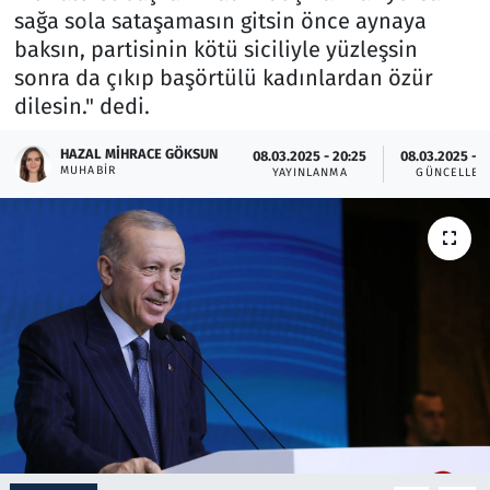
sağa sola sataşamasın gitsin önce aynaya
baksın, partisinin kötü siciliyle yüzleşsin
Resmi İlanlar
sonra da çıkıp başörtülü kadınlardan özür
dilesin." dedi.
Rüya Tabirleri
HAZAL MIHRACE GÖKSUN
08.03.2025 - 20:25
08.03.2025 - 2
Sağlık
MUHABIR
YAYINLANMA
GÜNCELLEM
Savunma Sanayi
Seçim 2023
Spor
Teknoloji ve Bilim
Televizyon