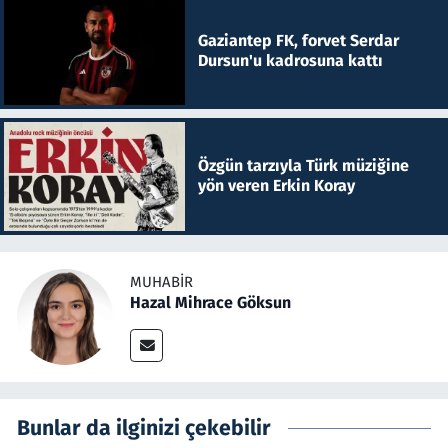
Gaziantep FK, forvet Serdar
Dursun'u kadrosuna kattı
Özgün tarzıyla Türk müziğine
yön veren Erkin Koray
MUHABIR
Hazal Mihrace Göksun
Bunlar da ilginizi çekebilir