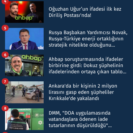
4
Oğuzhan Uğur’un ifadesi ilk kez
Diriliş Postası'nda!
5
Rusya Başbakan Yardımcısı Novak,
Rusya-Türkiye enerji ortaklığının
stratejik nitelikte olduğunu
belirtti
6
Ahbap soruşturmasında ifadeler
birbirine girdi: Dokuz şüphelinin
ifadelerinden ortaya çıkan tablo
şok etti
7
Ankara'da bir kişinin 2 milyon
lirasını gasp eden şüpheliler
Kırıkkale'de yakalandı
8
DMM, "DOA uygulamasında
vatandaşlara ödenen iade
tutarlarının düşürüldüğü"
iddiasını yalanladı