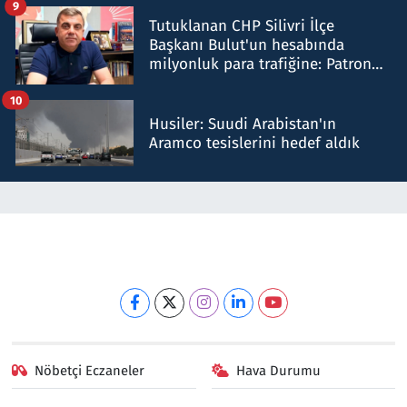
9
Tutuklanan CHP Silivri İlçe
Başkanı Bulut'un hesabında
milyonluk para trafiğine: Patron
talimat verdi, ben gönderdim
10
Husiler: Suudi Arabistan'ın
Aramco tesislerini hedef aldık
Nöbetçi Eczaneler
Hava Durumu