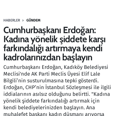
Gündem
HABERLER
GÜNDEM
Haber
Cumhurbaşkanı Erdoğan:
Kültür Sanat
Kadına yönelik şiddete karşı
farkındalığı artırmaya kendi
Kurumsal Haberler
kadrolarınızdan başlayın
Lezzet Durağı
Cumhurbaşkanı Erdoğan, Kadıköy Belediyesi
Meclisi'nde AK Parti Meclis Üyesi Elif Lale
Memur ve Kamu
Bilgili’nin susturulmasına tepki gösterdi.
Erdoğan, CHP’nin İstanbul Sözleşmesi ile ilgili
Otomobil
iddialarının asılsız olduğunu belirtti. "Kadına
yönelik şiddete farkındalığı artırmak için
Oyun
kendi belediyelerinizden başlayın. Ana
muhalefet başkanı kadın düşmanı arıyorsa
Ramazan