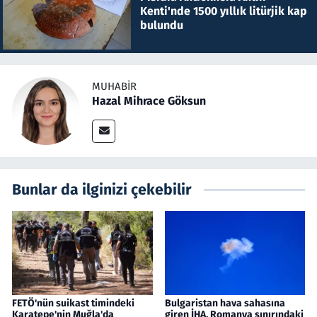
Kenti'nde 1500 yıllık litürjik kap
bulundu
MUHABIR
Hazal Mihrace Göksun
Bunlar da ilginizi çekebilir
FETÖ'nün suikast timindeki
Bulgaristan hava sahasına
Karatepe'nin Muğla'da
giren İHA, Romanya sınırındaki