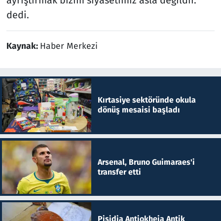
ayrıştırmak bizim siyasetimiz asla değildir."
dedi.
Kaynak:
Haber Merkezi
Kırtasiye sektöründe okula
dönüş mesaisi başladı
Arsenal, Bruno Guimaraes'i
transfer etti
Pisidia Antiokheia Antik