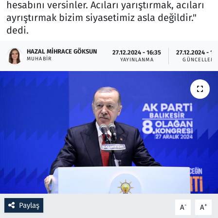
hesabını versinler. Acıları yarıştırmak, acıları
ayrıştırmak bizim siyasetimiz asla değildir."
Resmi İlanlar
dedi.
Rüya Tabirleri
HAZAL MIHRACE GÖKSUN
27.12.2024 - 16:35
27.12.2024 - 16
MUHABIR
YAYINLANMA
GÜNCELLEM
Sağlık
Savunma Sanayi
Seçim 2023
Spor
Teknoloji ve Bilim
Televizyon
Paylaş
-
+
A
A