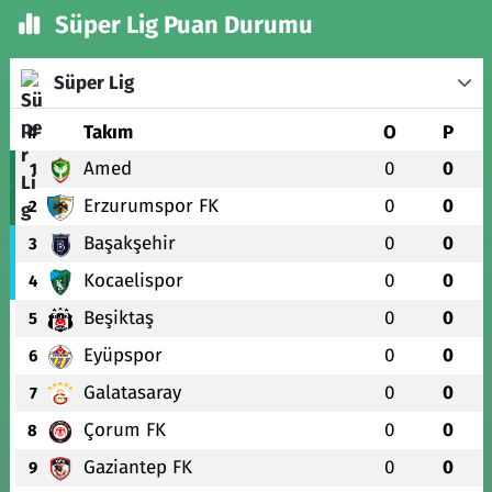
Süper Lig Puan Durumu
Süper Lig
#
Takım
O
P
Amed
0
0
1
Erzurumspor FK
0
0
2
Başakşehir
0
0
3
Kocaelispor
0
0
4
Beşiktaş
0
0
5
Eyüpspor
0
0
6
Galatasaray
0
0
7
Çorum FK
0
0
8
Gaziantep FK
0
0
9