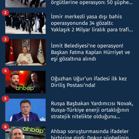
örgütlerine operasyon: 50 şüpheli
hakkında gözaltı kararı
2
İzmir merkezli yasa dışı bahis
operasyonunda 34 gözaltı:
Yaklaşık 2 Milyar liralık para trafiği
tespit edildi
3
İzmit Belediyesi'ne operasyon!
Başkan Fatma Kaplan Hürriyet ve
eşi gözaltına alındı
4
Oğuzhan Uğur’un ifadesi ilk kez
Diriliş Postası'nda!
5
Rusya Başbakan Yardımcısı Novak,
Rusya-Türkiye enerji ortaklığının
stratejik nitelikte olduğunu
belirtti
6
Ahbap soruşturmasında ifadeler
birbirine girdi: Dokuz şüphelinin