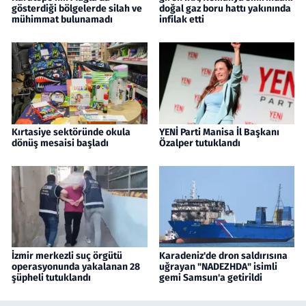
gösterdiği bölgelerde silah ve
doğal gaz boru hattı yakınında
mühimmat bulunamadı
infilak etti
Kırtasiye sektöründe okula
YENİ Parti Manisa İl Başkanı
dönüş mesaisi başladı
Özalper tutuklandı
İzmir merkezli suç örgütü
Karadeniz'de dron saldırısına
operasyonunda yakalanan 28
uğrayan "NADEZHDA" isimli
şüpheli tutuklandı
gemi Samsun'a getirildi