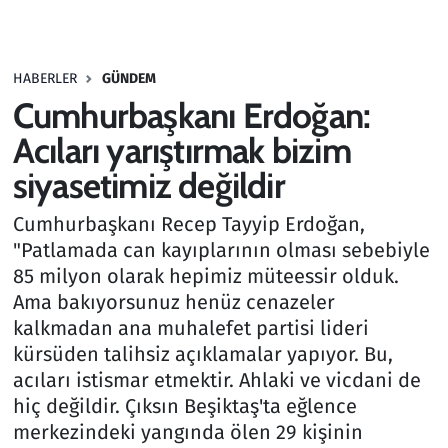
Gündem
HABERLER
GÜNDEM
Haber
Cumhurbaşkanı Erdoğan:
Kültür Sanat
Acıları yarıştırmak bizim
siyasetimiz değildir
Kurumsal Haberler
Cumhurbaşkanı Recep Tayyip Erdoğan,
Lezzet Durağı
"Patlamada can kayıplarının olması sebebiyle
85 milyon olarak hepimiz müteessir olduk.
Memur ve Kamu
Ama bakıyorsunuz henüz cenazeler
kalkmadan ana muhalefet partisi lideri
Otomobil
kürsüden talihsiz açıklamalar yapıyor. Bu,
acıları istismar etmektir. Ahlaki ve vicdani de
Oyun
hiç değildir. Çıksın Beşiktaş'ta eğlence
merkezindeki yangında ölen 29 kişinin
Ramazan