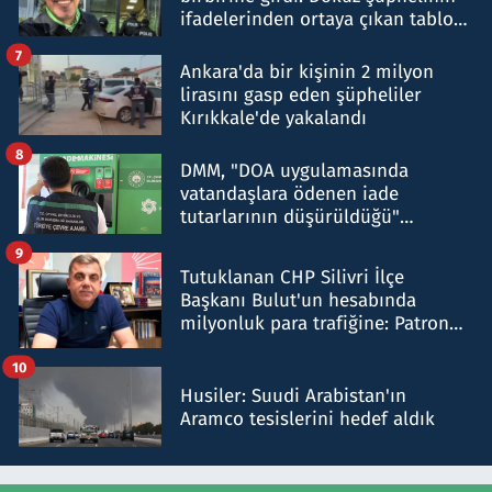
ifadelerinden ortaya çıkan tablo
şok etti
7
Ankara'da bir kişinin 2 milyon
lirasını gasp eden şüpheliler
Kırıkkale'de yakalandı
8
DMM, "DOA uygulamasında
vatandaşlara ödenen iade
tutarlarının düşürüldüğü"
iddiasını yalanladı
9
Tutuklanan CHP Silivri İlçe
Başkanı Bulut'un hesabında
milyonluk para trafiğine: Patron
talimat verdi, ben gönderdim
10
Husiler: Suudi Arabistan'ın
Aramco tesislerini hedef aldık