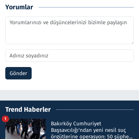
Yorumlar
Gönder
Trend Haberler
1
Bakırköy Cumhuriyet
Başsavcılığı'ndan yeni nesil suç
örgütlerine operasyon: 50 şüpheli