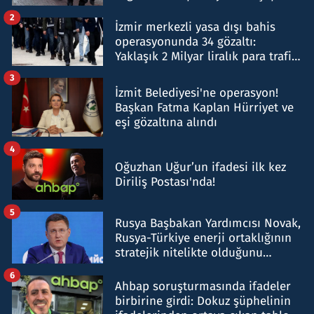
hakkında gözaltı kararı
2
İzmir merkezli yasa dışı bahis
operasyonunda 34 gözaltı:
Yaklaşık 2 Milyar liralık para trafiği
tespit edildi
3
İzmit Belediyesi'ne operasyon!
Başkan Fatma Kaplan Hürriyet ve
eşi gözaltına alındı
4
Oğuzhan Uğur’un ifadesi ilk kez
Diriliş Postası'nda!
5
Rusya Başbakan Yardımcısı Novak,
Rusya-Türkiye enerji ortaklığının
stratejik nitelikte olduğunu
belirtti
6
Ahbap soruşturmasında ifadeler
birbirine girdi: Dokuz şüphelinin