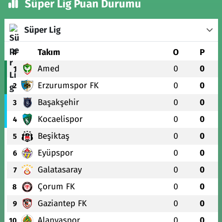
Süper Lig Puan Durumu
Süper Lig
#
Takım
O
P
Amed
0
0
1
Erzurumspor FK
0
0
2
Başakşehir
0
0
3
Kocaelispor
0
0
4
Beşiktaş
0
0
5
Eyüpspor
0
0
6
Galatasaray
0
0
7
Çorum FK
0
0
8
Gaziantep FK
0
0
9
Alanyaspor
0
0
10