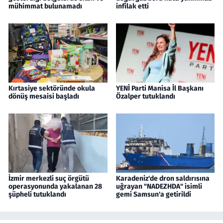
mühimmat bulunamadı
infilak etti
Kırtasiye sektöründe okula
YENİ Parti Manisa İl Başkanı
dönüş mesaisi başladı
Özalper tutuklandı
İzmir merkezli suç örgütü
Karadeniz'de dron saldırısına
operasyonunda yakalanan 28
uğrayan "NADEZHDA" isimli
şüpheli tutuklandı
gemi Samsun'a getirildi