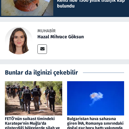
Kenti'nde 1500 yıllık litürjik kap
bulundu
MUHABIR
Hazal Mihrace Göksun
Bunlar da ilginizi çekebilir
FETÖ'nün suikast timindeki
Bulgaristan hava sahasına
Karatepe'nin Muğla'da
giren İHA, Romanya sınırındaki
gösterdiği bölgelerde silah ve
doğal gaz boru hattı yakınında