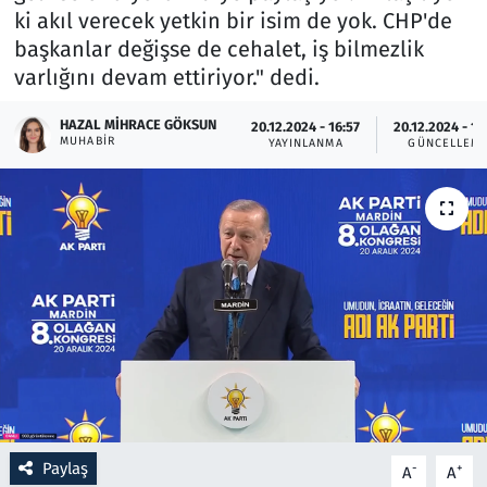
ki akıl verecek yetkin bir isim de yok. CHP'de
başkanlar değişse de cehalet, iş bilmezlik
Resmi İlanlar
varlığını devam ettiriyor." dedi.
Rüya Tabirleri
HAZAL MIHRACE GÖKSUN
20.12.2024 - 16:57
20.12.2024 - 17
MUHABIR
YAYINLANMA
GÜNCELLEM
Sağlık
Savunma Sanayi
Seçim 2023
Spor
Teknoloji ve Bilim
Televizyon
Paylaş
-
+
A
A