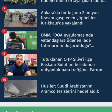
ifadelerinden ortaya çıkan tablo
şok etti
7
Ankara'da bir kişinin 2 milyon
lirasını gasp eden şüpheliler
Kırıkkale'de yakalandı
8
DMM, "DOA uygulamasında
vatandaşlara ödenen iade
tutarlarının düşürüldüğü"
iddiasını yalanladı
9
Tutuklanan CHP Silivri İlçe
Başkanı Bulut'un hesabında
milyonluk para trafiğine: Patron
talimat verdi, ben gönderdim
10
Husiler: Suudi Arabistan'ın
Aramco tesislerini hedef aldık