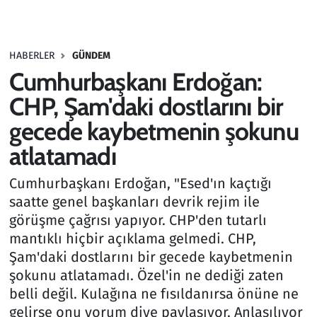
Gündem
HABERLER
GÜNDEM
Haber
Cumhurbaşkanı Erdoğan:
Kültür Sanat
CHP, Şam'daki dostlarını bir
gecede kaybetmenin şokunu
Kurumsal Haberler
atlatamadı
Lezzet Durağı
Cumhurbaşkanı Erdoğan, "Esed'ın kaçtığı
saatte genel başkanları devrik rejim ile
Memur ve Kamu
görüşme çağrısı yapıyor. CHP'den tutarlı
mantıklı hiçbir açıklama gelmedi. CHP,
Otomobil
Şam'daki dostlarını bir gecede kaybetmenin
şokunu atlatamadı. Özel'in ne dediği zaten
Oyun
belli değil. Kulağına ne fısıldanırsa önüne ne
gelirse onu yorum diye paylaşıyor. Anlaşılıyor
Ramazan