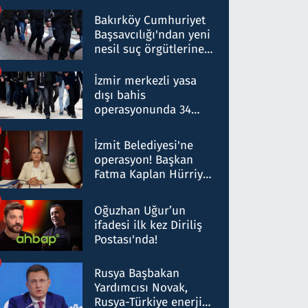
Bakırköy Cumhuriyet
Başsavcılığı'ndan yeni
nesil suç örgütlerine
operasyon: 50 şüpheli
hakkında gözaltı kararı
İzmir merkezli yasa
dışı bahis
operasyonunda 34
gözaltı: Yaklaşık 2
Milyar liralık para
İzmit Belediyesi'ne
trafiği tespit edildi
operasyon! Başkan
Fatma Kaplan Hürriyet
ve eşi gözaltına alındı
Oğuzhan Uğur’un
ifadesi ilk kez Diriliş
Postası'nda!
Rusya Başbakan
Yardımcısı Novak,
Rusya-Türkiye enerji