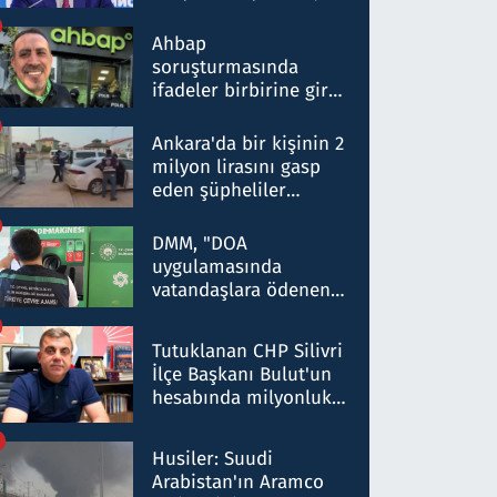
ortaklığının stratejik
nitelikte olduğunu
Ahbap
belirtti
soruşturmasında
ifadeler birbirine girdi:
Dokuz şüphelinin
ifadelerinden ortaya
Ankara'da bir kişinin 2
çıkan tablo şok etti
milyon lirasını gasp
eden şüpheliler
Kırıkkale'de yakalandı
DMM, "DOA
uygulamasında
vatandaşlara ödenen
iade tutarlarının
düşürüldüğü" iddiasını
Tutuklanan CHP Silivri
yalanladı
İlçe Başkanı Bulut'un
hesabında milyonluk
para trafiğine: Patron
talimat verdi, ben
Husiler: Suudi
gönderdim
Arabistan'ın Aramco