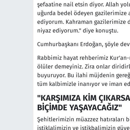
şefaatine nail etsin diyor. Allah 
uğurda bedel ödeyen gazilerimize a
ediyorum. Kahraman gazilerimize d
niyaz ediyorum." diye konuştu.
Cumhurbaşkanı Erdoğan, şöyle deva
Rabbimiz hayat rehberimiz Kur'an-ı
ölüler demeyiniz. Zira onlar diridir
buyuruyor. Bu ilahi müjdenin gereği
tüm kalbimizle inanıyor ve iman ed
"KARŞIMIZA KİM ÇIKARSA
BİÇİMDE YAŞAYACAĞIZ"
Şehitlerimizin müazzez hatıraları bi
istiklalimizin ve istikbalimizin güv