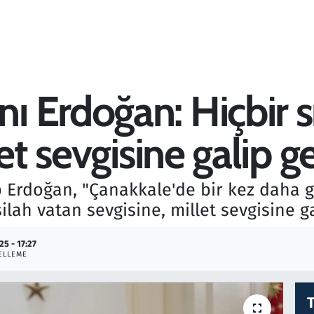
 Erdoğan: Hiçbir s
let sevgisine galip 
Erdoğan, "Çanakkale'de bir kez daha g
silah vatan sevgisine, millet sevgisine g
25 - 17:27
ELLEME