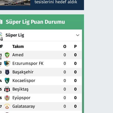
tesislerini hedef aldık
Süper Lig Puan Durumu
Süper Lig
#
Takım
O
P
Amed
0
0
1
Erzurumspor FK
0
0
2
Başakşehir
0
0
3
Kocaelispor
0
0
4
Beşiktaş
0
0
5
Eyüpspor
0
0
6
Galatasaray
0
0
7