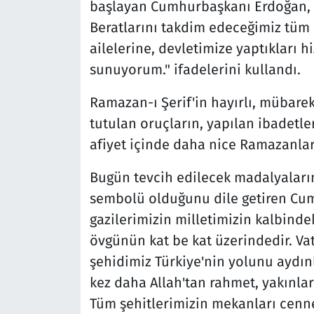
başlayan Cumhurbaşkanı Erdoğan, 
Beratlarını takdim edeceğimiz tüm 
ailelerine, devletimize yaptıkları h
sunuyorum." ifadelerini kullandı.
Ramazan-ı Şerif'in hayırlı, mübare
tutulan oruçların, yapılan ibadetle
afiyet içinde daha nice Ramazanlar
Bugün tevcih edilecek madalyaları
sembolü olduğunu dile getiren Cum
gazilerimizin milletimizin kalbindek
övgünün kat be kat üzerindedir. Va
şehidimiz Türkiye'nin yolunu aydınl
kez daha Allah'tan rahmet, yakınlar
Tüm şehitlerimizin mekanları cenne