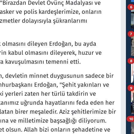
"Birazdan Devlet Övünç Madalyası ve
6
asker ve polis kardeşlerimize, onların
izmetler dolayısıyla şükranlarımı
7
k olmasını dileyen Erdoğan, bu ayda
rin kabul olmasını dileyerek, huzur ve
a kavuşulmasını temenni etti.
8
n, devletin minnet duygusunun sadece bir
hurbaşkanı Erdoğan, "Şehit yakınları ve
9
i yerleri zaten her türlü takdirin ve
tanımız uğrunda hayatlarını feda eden her
atan birer meşaledir. Aziz şehitlerimize bir
10
ına ve milletimize başsağlığı diliyorum.
t olsun. Allah bizi onların şehadetine ve