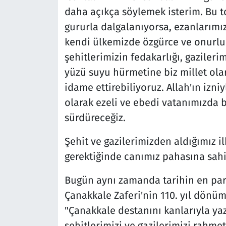
daha açıkça söylemek isterim. Bu to
gururla dalgalanıyorsa, ezanlarımı
kendi ülkemizde özgürce ve onurlu
şehitlerimizin fedakarlığı, gazilerim
yüzü suyu hürmetine biz millet olar
idame ettirebiliyoruz. Allah'ın izniy
olarak ezeli ve ebedi vatanımızda b
sürdüreceğiz.
Şehit ve gazilerimizden aldığımız il
gerektiğinde canımız pahasına sah
Bugün aynı zamanda tarihin en parl
Çanakkale Zaferi'nin 110. yıl dönüm
"Çanakkale destanını kanlarıyla yaz
şehitlerimizi ve gazilerimizi rahme