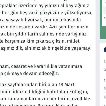
praklar üzerinde ay yıldızlı al bayrağımız
z her gün beş vakit gökyüzüne yükseliyorsa,
1
ca yaşayabiliyorsak, bunun arkasında
izin de cesareti vardır. Aziz şehitlerimizin
ak bin yıldır tarih sahnesinde varlığımızı
le karşımıza kim çıkarsa çıksın, millet
aşımız dik, alnımız ak bir şekilde yaşamayı
1
ham, cesaret ve kararlılıkla vatanımıza
G
ip çıkmaya devam edeceğiz.
1
ak sayfalarından biri olan 18 Mart
K
ünün idrak edildiğini hatırlatan Erdoğan,
K
an kahramanlarımızın her birini, özellikle
tle yad ediyorum. Bu toprakları vatan