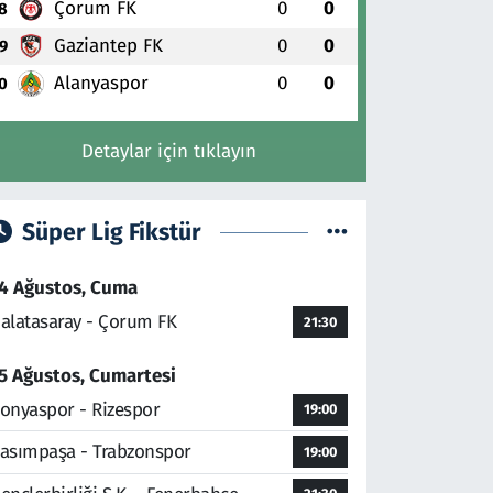
Çorum FK
0
0
8
Gaziantep FK
0
0
9
Alanyaspor
0
0
0
Detaylar için tıklayın
Süper Lig Fikstür
4 Ağustos, Cuma
alatasaray - Çorum FK
21:30
5 Ağustos, Cumartesi
onyaspor - Rizespor
19:00
asımpaşa - Trabzonspor
19:00