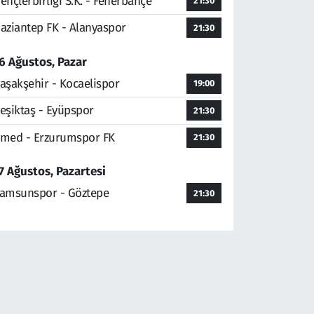
ençlerbirliği S.K. - Fenerbahçe
21:30
aziantep FK - Alanyaspor
21:30
6 Ağustos, Pazar
aşakşehir - Kocaelispor
19:00
eşiktaş - Eyüpspor
21:30
med - Erzurumspor FK
21:30
7 Ağustos, Pazartesi
amsunspor - Göztepe
21:30