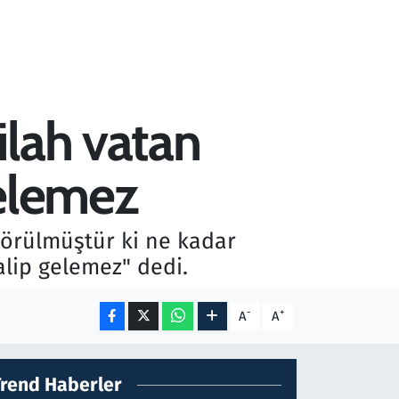
ilah vatan
gelemez
örülmüştür ki ne kadar
alip gelemez" dedi.
-
+
A
A
Trend Haberler