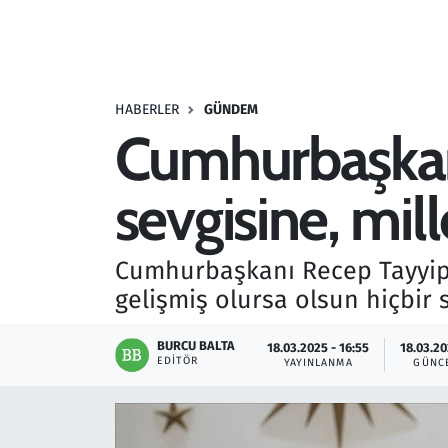
Resmi İlanlar
Rüya Tabirleri
HABERLER
GÜNDEM
Cumhurbaşkanı
Sağlık
sevgisine, mil
Savunma Sanayi
Seçim 2023
Cumhurbaşkanı Recep Tayyip 
gelişmiş olursa olsun hiçbir 
Spor
BURCU BALTA
18.03.2025 - 16:55
18.03.20
Teknoloji ve Bilim
EDITÖR
YAYINLANMA
GÜNC
Televizyon