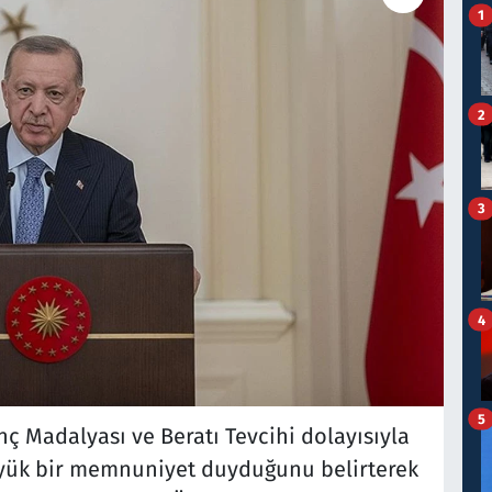
1
2
3
4
5
 Madalyası ve Beratı Tevcihi dolayısıyla
yük bir memnuniyet duyduğunu belirterek