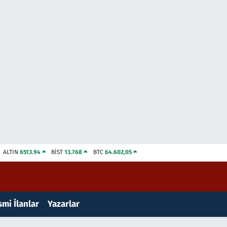
ALTIN
6513.94
BİST
13.768
BTC
64.602,05
mi İlanlar
Yazarlar