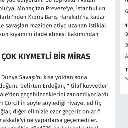
G
olu'ya, Mohaç'tan Preveze'ye, İstanbul'un
G
 Harbi'nden Kıbrıs Barış Harekatı'na kadar
le savaşları maziden atiye uzanan istiklal
1
kün kıyamını ifade etmesi bakımından
B
B
 ÇOK KIYMETLİ BİR MİRAS
A
1
I. Dünya Savaşı'nı kısa yoldan sona
S
duğunu belirten Erdoğan, "İtilaf kuvvetleri
kkale'den geçebileceklerini zannediyorlardı.
Çörçil'in şöyle söylediği rivayet edilir,
ğlar, diğer elimizle ezer geçeriz onları"
Çanakkale'yi ne yaparlarsa geçemediler.