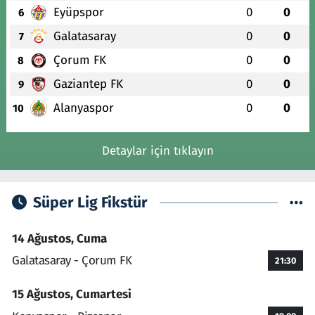
Eyüpspor
0
0
6
Galatasaray
0
0
7
Çorum FK
0
0
8
Gaziantep FK
0
0
9
Alanyaspor
0
0
10
Detaylar için tıklayın
Süper Lig Fikstür
14 Ağustos, Cuma
Galatasaray - Çorum FK
21:30
15 Ağustos, Cumartesi