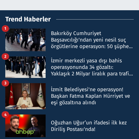
Trend Haberler
1
Bakırköy Cumhuriyet
Başsavcılığı'ndan yeni nesil suç
örgütlerine operasyon: 50 şüpheli
hakkında gözaltı kararı
2
İzmir merkezli yasa dışı bahis
operasyonunda 34 gözaltı:
Yaklaşık 2 Milyar liralık para trafiği
tespit edildi
3
İzmit Belediyesi'ne operasyon!
Başkan Fatma Kaplan Hürriyet ve
eşi gözaltına alındı
4
Oğuzhan Uğur’un ifadesi ilk kez
Diriliş Postası'nda!