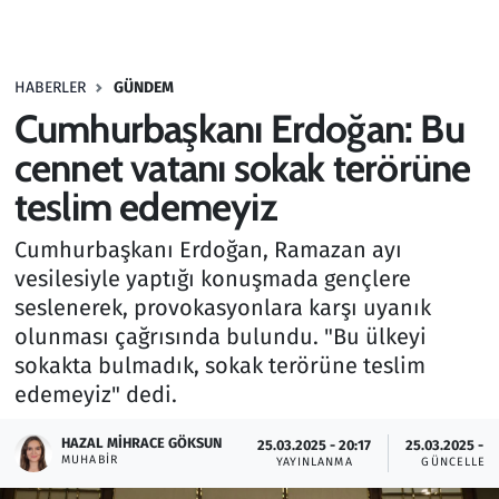
Gündem
HABERLER
GÜNDEM
Haber
Cumhurbaşkanı Erdoğan: Bu
Kültür Sanat
cennet vatanı sokak terörüne
teslim edemeyiz
Kurumsal Haberler
Cumhurbaşkanı Erdoğan, Ramazan ayı
Lezzet Durağı
vesilesiyle yaptığı konuşmada gençlere
seslenerek, provokasyonlara karşı uyanık
Memur ve Kamu
olunması çağrısında bulundu. "Bu ülkeyi
sokakta bulmadık, sokak terörüne teslim
Otomobil
edemeyiz" dedi.
Oyun
HAZAL MIHRACE GÖKSUN
25.03.2025 - 20:17
25.03.2025 - 2
MUHABIR
YAYINLANMA
GÜNCELLEM
Ramazan