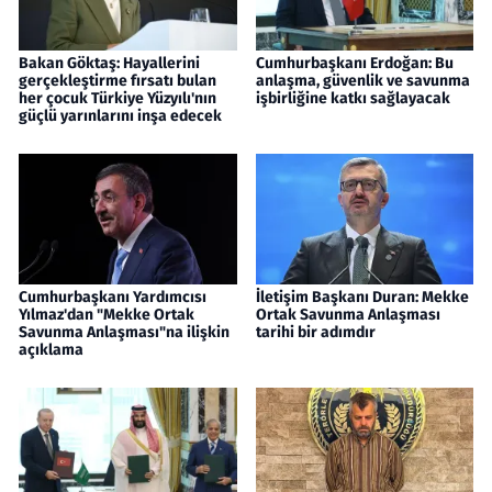
Bakan Göktaş: Hayallerini
Cumhurbaşkanı Erdoğan: Bu
gerçekleştirme fırsatı bulan
anlaşma, güvenlik ve savunma
her çocuk Türkiye Yüzyılı'nın
işbirliğine katkı sağlayacak
güçlü yarınlarını inşa edecek
Cumhurbaşkanı Yardımcısı
İletişim Başkanı Duran: Mekke
Yılmaz'dan "Mekke Ortak
Ortak Savunma Anlaşması
Savunma Anlaşması"na ilişkin
tarihi bir adımdır
açıklama