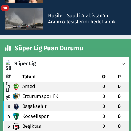
talimat verdi, ben gönderdim
10
Husiler: Suudi Arabistan'ın
Aramco tesislerini hedef aldık
Süper Lig Puan Durumu
Süper Lig
#
Takım
O
P
Amed
0
0
1
Erzurumspor FK
0
0
2
Başakşehir
0
0
3
Kocaelispor
0
0
4
Beşiktaş
0
0
5