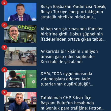
5
Rusya Başbakan Yardımcısı Novak,
Rusya-Türkiye enerji ortaklığının
stratejik nitelikte olduğunu
belirtti
6
Ahbap soruşturmasında ifadeler
birbirine girdi: Dokuz şüphelinin
ifadelerinden ortaya çıkan tablo
şok etti
7
Ankara'da bir kişinin 2 milyon
lirasını gasp eden şüpheliler
Kırıkkale'de yakalandı
8
DMM, "DOA uygulamasında
vatandaşlara ödenen iade
tutarlarının düşürüldüğü"
iddiasını yalanladı
9
Tutuklanan CHP Silivri İlçe
Başkanı Bulut'un hesabında
milyonluk para trafiğine: Patron