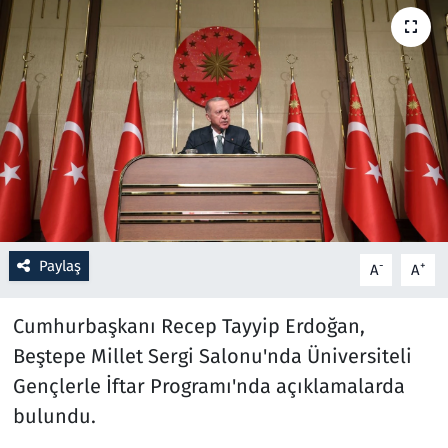
Resmi İlanlar
Rüya Tabirleri
Sağlık
Savunma Sanayi
Seçim 2023
Paylaş
-
+
A
A
Spor
Cumhurbaşkanı Recep Tayyip Erdoğan,
Teknoloji ve Bilim
Beştepe Millet Sergi Salonu'nda Üniversiteli
Gençlerle İftar Programı'nda açıklamalarda
Televizyon
bulundu.