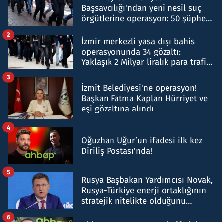
Başsavcılığı'ndan yeni nesil suç
örgütlerine operasyon: 50 şüpheli
hakkında gözaltı kararı
2
İzmir merkezli yasa dışı bahis
operasyonunda 34 gözaltı:
Yaklaşık 2 Milyar liralık para trafiği
tespit edildi
3
İzmit Belediyesi'ne operasyon!
Başkan Fatma Kaplan Hürriyet ve
eşi gözaltına alındı
4
Oğuzhan Uğur’un ifadesi ilk kez
Diriliş Postası'nda!
5
Rusya Başbakan Yardımcısı Novak,
Rusya-Türkiye enerji ortaklığının
stratejik nitelikte olduğunu
belirtti
6