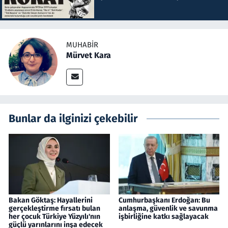
MUHABIR
Mürvet Kara
Bunlar da ilginizi çekebilir
Bakan Göktaş: Hayallerini
Cumhurbaşkanı Erdoğan: Bu
gerçekleştirme fırsatı bulan
anlaşma, güvenlik ve savunma
her çocuk Türkiye Yüzyılı'nın
işbirliğine katkı sağlayacak
güçlü yarınlarını inşa edecek