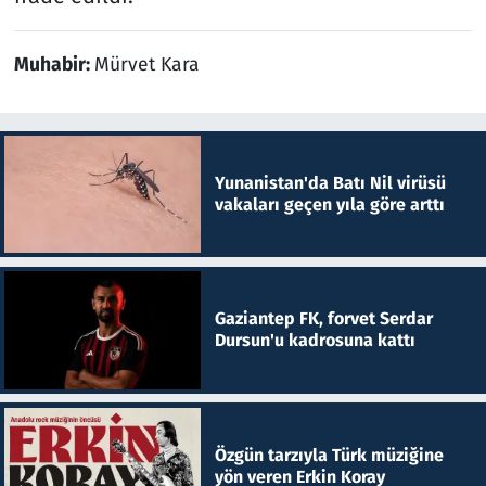
Muhabir:
Mürvet Kara
Yunanistan'da Batı Nil virüsü
vakaları geçen yıla göre arttı
Gaziantep FK, forvet Serdar
Dursun'u kadrosuna kattı
Özgün tarzıyla Türk müziğine
yön veren Erkin Koray