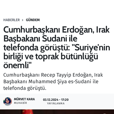
Gündem
HABERLER
GÜNDEM
Haber
Cumhurbaşkanı Erdoğan, Irak
Kültür Sanat
Başbakanı Sudani ile
telefonda görüştü: "Suriye'nin
Kurumsal Haberler
birliği ve toprak bütünlüğü
Lezzet Durağı
önemli"
Memur ve Kamu
Cumhurbaşkanı Recep Tayyip Erdoğan, Irak
Başbakanı Muhammed Şiya es-Sudani ile
Otomobil
telefonda görüştü.
MÜRVET KARA
Oyun
03.12.2024 - 17:20
MUHABIR
YAYINLANMA
Ramazan