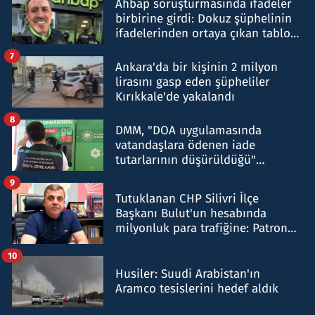
Ahbap soruşturmasında ifadeler
birbirine girdi: Dokuz şüphelinin
ifadelerinden ortaya çıkan tablo
şok etti
7
Ankara'da bir kişinin 2 milyon
lirasını gasp eden şüpheliler
Kırıkkale'de yakalandı
8
DMM, "DOA uygulamasında
vatandaşlara ödenen iade
tutarlarının düşürüldüğü"
iddiasını yalanladı
9
Tutuklanan CHP Silivri İlçe
Başkanı Bulut'un hesabında
milyonluk para trafiğine: Patron
talimat verdi, ben gönderdim
10
Husiler: Suudi Arabistan'ın
Aramco tesislerini hedef aldık