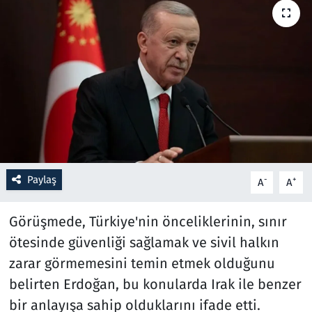
Resmi İlanlar
Rüya Tabirleri
Sağlık
Savunma Sanayi
Seçim 2023
Paylaş
-
+
A
A
Spor
Görüşmede, Türkiye'nin önceliklerinin, sınır
ötesinde güvenliği sağlamak ve sivil halkın
Teknoloji ve Bilim
zarar görmemesini temin etmek olduğunu
Televizyon
belirten Erdoğan, bu konularda Irak ile benzer
bir anlayışa sahip olduklarını ifade etti.