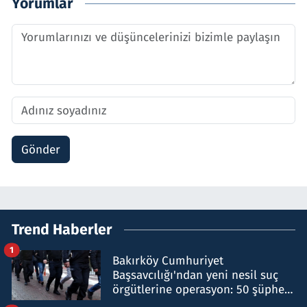
Yorumlar
Gönder
Trend Haberler
1
Bakırköy Cumhuriyet
Başsavcılığı'ndan yeni nesil suç
örgütlerine operasyon: 50 şüpheli
hakkında gözaltı kararı