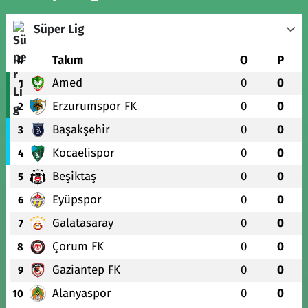
Süper Lig
#
Takım
O
P
Amed
0
0
1
Erzurumspor FK
0
0
2
Başakşehir
0
0
3
Kocaelispor
0
0
4
Beşiktaş
0
0
5
Eyüpspor
0
0
6
Galatasaray
0
0
7
Çorum FK
0
0
8
Gaziantep FK
0
0
9
Alanyaspor
0
0
10