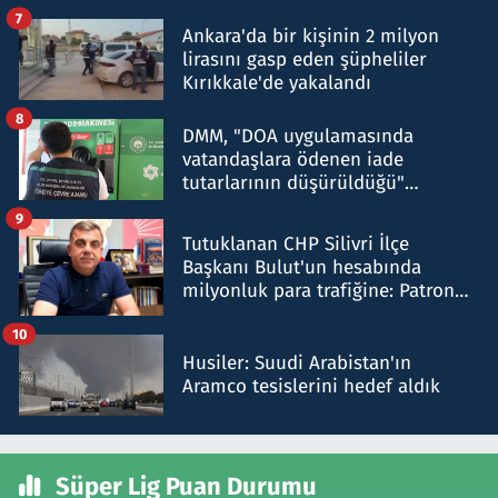
şok etti
7
Ankara'da bir kişinin 2 milyon
lirasını gasp eden şüpheliler
Kırıkkale'de yakalandı
8
DMM, "DOA uygulamasında
vatandaşlara ödenen iade
tutarlarının düşürüldüğü"
iddiasını yalanladı
9
Tutuklanan CHP Silivri İlçe
Başkanı Bulut'un hesabında
milyonluk para trafiğine: Patron
talimat verdi, ben gönderdim
10
Husiler: Suudi Arabistan'ın
Aramco tesislerini hedef aldık
Süper Lig Puan Durumu