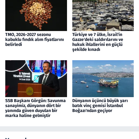
TMO, 2026-2027 sezonu
Türkiye ve 7 ülke, İsrail'in
kabuklu fındık alım fiyatlarını
Gazze'deki saldırılarını ve
belirledi
hukuk ihlallerini en güçlü
şekilde kınadı
SSB Başkanı Görgün: Savunma
Dünyanın üçüncü büyük yarı
sanayimiz, dünyanın dört bir
batık vinç gemisi İstanbul
yanında güven duyulan bir
Boğazı'ndan geçiyor
marka haline gelmiştir