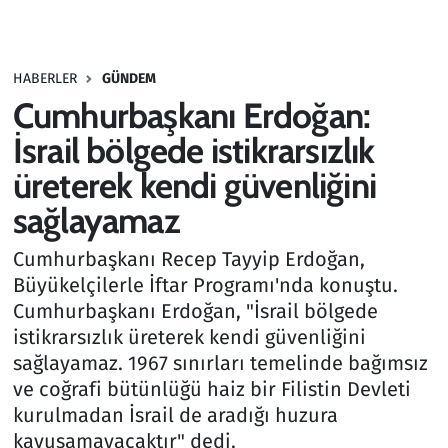
Gündem
HABERLER
GÜNDEM
Haber
Cumhurbaşkanı Erdoğan:
Kültür Sanat
İsrail bölgede istikrarsızlık
üreterek kendi güvenliğini
Kurumsal Haberler
sağlayamaz
Lezzet Durağı
Cumhurbaşkanı Recep Tayyip Erdoğan,
Büyükelçilerle İftar Programı'nda konuştu.
Memur ve Kamu
Cumhurbaşkanı Erdoğan, "İsrail bölgede
istikrarsızlık üreterek kendi güvenliğini
Otomobil
sağlayamaz. 1967 sınırları temelinde bağımsız
ve coğrafi bütünlüğü haiz bir Filistin Devleti
Oyun
kurulmadan İsrail de aradığı huzura
kavuşamayacaktır" dedi.
Ramazan