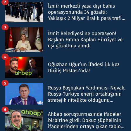
2
İzmir merkezli yasa dışı bahis
operasyonunda 34 gözaltı:
Yaklaşık 2 Milyar liralık para trafiği
tespit edildi
3
İzmit Belediyesi'ne operasyon!
Başkan Fatma Kaplan Hürriyet ve
eşi gözaltına alındı
4
Oğuzhan Uğur’un ifadesi ilk kez
Diriliş Postası'nda!
5
Rusya Başbakan Yardımcısı Novak,
Rusya-Türkiye enerji ortaklığının
stratejik nitelikte olduğunu
belirtti
6
Ahbap soruşturmasında ifadeler
birbirine girdi: Dokuz şüphelinin
ifadelerinden ortaya çıkan tablo