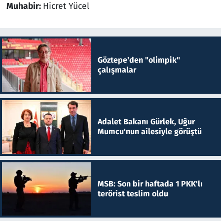
Muhabir:
Hicret Yücel
Göztepe'den "olimpik"
çalışmalar
Adalet Bakanı Gürlek, Uğur
Mumcu'nun ailesiyle görüştü
MSB: Son bir haftada 1 PKK'lı
terörist teslim oldu