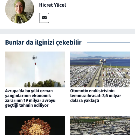
Hicret Yücel
Bunlar da ilginizi çekebilir
Avrupa'da bu yılki orman
Otomotiv endüstrisinin
yangınlarının ekonomik
temmuz ihracatı 3,6 milyar
zararının 19 milyar avroyu
dolara yaklaştı
geçtiği tahmin ediliyor