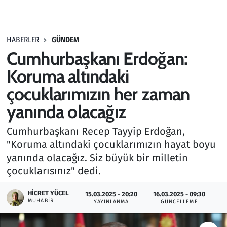
Gündem
HABERLER
GÜNDEM
Haber
Cumhurbaşkanı Erdoğan:
Kültür Sanat
Koruma altındaki
çocuklarımızın her zaman
Kurumsal Haberler
yanında olacağız
Lezzet Durağı
Cumhurbaşkanı Recep Tayyip Erdoğan,
"Koruma altındaki çocuklarımızın hayat boyu
Memur ve Kamu
yanında olacağız. Siz büyük bir milletin
çocuklarısınız" dedi.
Otomobil
HICRET YÜCEL
15.03.2025 - 20:20
16.03.2025 - 09:30
Oyun
MUHABIR
YAYINLANMA
GÜNCELLEME
Ramazan