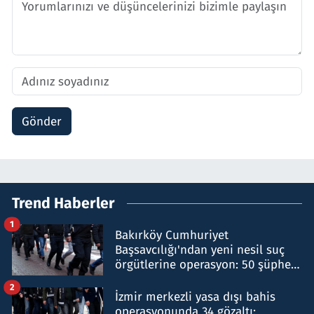
Gönder
Trend Haberler
1
Bakırköy Cumhuriyet
Başsavcılığı'ndan yeni nesil suç
örgütlerine operasyon: 50 şüpheli
hakkında gözaltı kararı
2
İzmir merkezli yasa dışı bahis
operasyonunda 34 gözaltı: