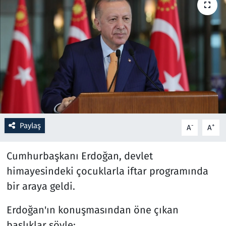
Resmi İlanlar
Rüya Tabirleri
Sağlık
Savunma Sanayi
Paylaş
Seçim 2023
-
+
A
A
Spor
Cumhurbaşkanı Erdoğan, devlet
himayesindeki çocuklarla iftar programında
Teknoloji ve Bilim
bir araya geldi.
Televizyon
Erdoğan'ın konuşmasından öne çıkan
başlıklar şöyle: