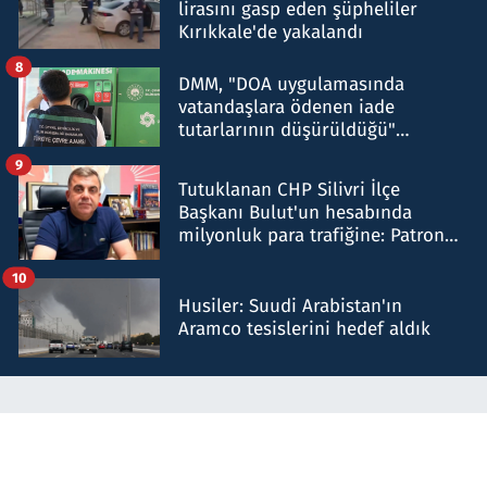
lirasını gasp eden şüpheliler
Kırıkkale'de yakalandı
8
DMM, "DOA uygulamasında
vatandaşlara ödenen iade
tutarlarının düşürüldüğü"
iddiasını yalanladı
9
Tutuklanan CHP Silivri İlçe
Başkanı Bulut'un hesabında
milyonluk para trafiğine: Patron
talimat verdi, ben gönderdim
10
Husiler: Suudi Arabistan'ın
Aramco tesislerini hedef aldık