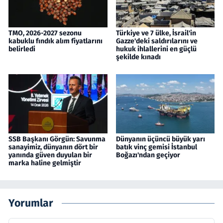
TMO, 2026-2027 sezonu
Türkiye ve 7 ülke, İsrail'in
kabuklu fındık alım fiyatlarını
Gazze'deki saldırılarını ve
belirledi
hukuk ihlallerini en güçlü
şekilde kınadı
SSB Başkanı Görgün: Savunma
Dünyanın üçüncü büyük yarı
sanayimiz, dünyanın dört bir
batık vinç gemisi İstanbul
yanında güven duyulan bir
Boğazı'ndan geçiyor
marka haline gelmiştir
Yorumlar