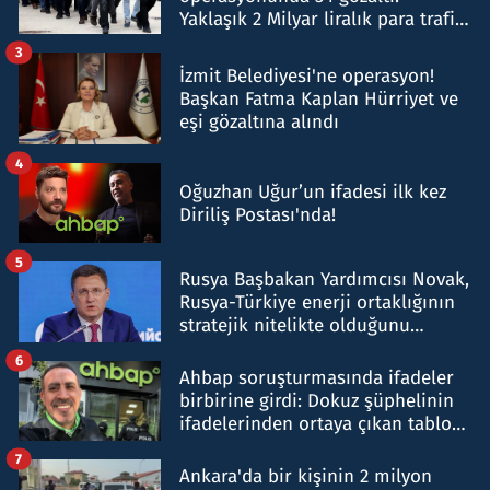
Yaklaşık 2 Milyar liralık para trafiği
tespit edildi
3
İzmit Belediyesi'ne operasyon!
Başkan Fatma Kaplan Hürriyet ve
eşi gözaltına alındı
4
Oğuzhan Uğur’un ifadesi ilk kez
Diriliş Postası'nda!
5
Rusya Başbakan Yardımcısı Novak,
Rusya-Türkiye enerji ortaklığının
stratejik nitelikte olduğunu
belirtti
6
Ahbap soruşturmasında ifadeler
birbirine girdi: Dokuz şüphelinin
ifadelerinden ortaya çıkan tablo
şok etti
7
Ankara'da bir kişinin 2 milyon