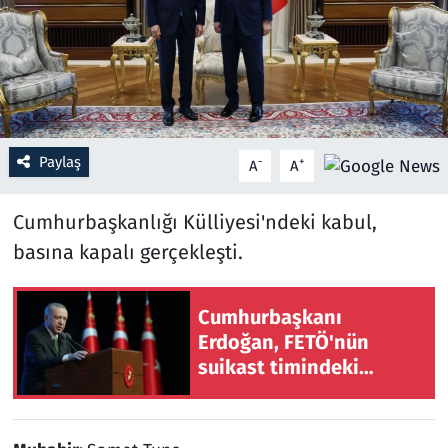
Resmi İlanlar
Rüya Tabirleri
Sağlık
Paylaş
-
+
A
A
Savunma Sanayi
Cumhurbaşkanlığı Külliyesi'ndeki kabul,
basına kapalı gerçekleşti.
Seçim 2023
Spor
Cumhurbaşkanı
Erdoğan, FETÖ'nün
Teknoloji ve Bilim
suikast timindeki
Burkay Karatepe'den
Televizyon
şikayetçi oldu