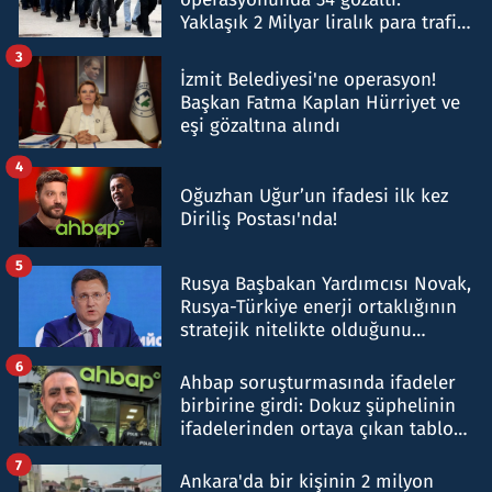
Yaklaşık 2 Milyar liralık para trafiği
tespit edildi
3
İzmit Belediyesi'ne operasyon!
Başkan Fatma Kaplan Hürriyet ve
eşi gözaltına alındı
4
Oğuzhan Uğur’un ifadesi ilk kez
Diriliş Postası'nda!
5
Rusya Başbakan Yardımcısı Novak,
Rusya-Türkiye enerji ortaklığının
stratejik nitelikte olduğunu
belirtti
6
Ahbap soruşturmasında ifadeler
birbirine girdi: Dokuz şüphelinin
ifadelerinden ortaya çıkan tablo
şok etti
7
Ankara'da bir kişinin 2 milyon