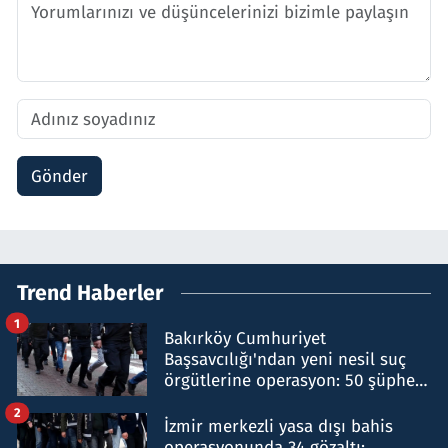
Gönder
Trend Haberler
1
Bakırköy Cumhuriyet
Başsavcılığı'ndan yeni nesil suç
örgütlerine operasyon: 50 şüpheli
hakkında gözaltı kararı
2
İzmir merkezli yasa dışı bahis
operasyonunda 34 gözaltı: