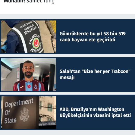
Muhabir:
Samet Tunç
Gümrüklerde bu yıl 58 bin 519
canlı hayvan ele geçirildi
Salah'tan "Bize her yer Trabzon"
mesajı
ABD, Brezilya'nın Washington
Büyükelçisinin vizesini iptal etti