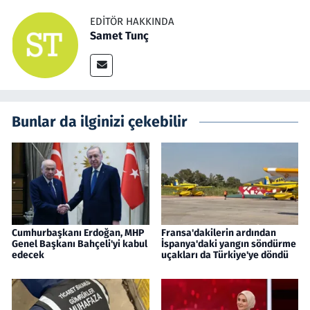
EDITÖR HAKKINDA
Samet Tunç
Bunlar da ilginizi çekebilir
Cumhurbaşkanı Erdoğan, MHP
Fransa'dakilerin ardından
Genel Başkanı Bahçeli'yi kabul
İspanya'daki yangın söndürme
edecek
uçakları da Türkiye'ye döndü