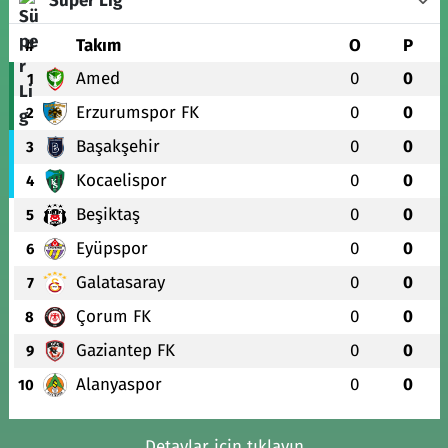
Süper Lig
#
Takım
O
P
Amed
0
0
1
Erzurumspor FK
0
0
2
Başakşehir
0
0
3
Kocaelispor
0
0
4
Beşiktaş
0
0
5
Eyüpspor
0
0
6
Galatasaray
0
0
7
Çorum FK
0
0
8
Gaziantep FK
0
0
9
Alanyaspor
0
0
10
Detaylar için tıklayın