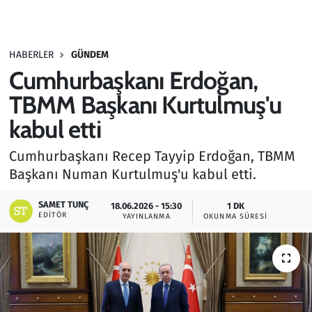
Gündem
HABERLER
GÜNDEM
Haber
Cumhurbaşkanı Erdoğan,
Kültür Sanat
TBMM Başkanı Kurtulmuş'u
kabul etti
Kurumsal Haberler
Cumhurbaşkanı Recep Tayyip Erdoğan, TBMM
Lezzet Durağı
Başkanı Numan Kurtulmuş'u kabul etti.
Memur ve Kamu
SAMET TUNÇ
18.06.2026 - 15:30
1 DK
EDITÖR
YAYINLANMA
OKUNMA SÜRESI
Otomobil
Oyun
Ramazan