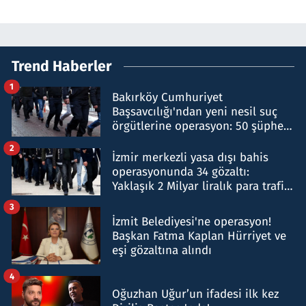
Trend Haberler
1
Bakırköy Cumhuriyet
Başsavcılığı'ndan yeni nesil suç
örgütlerine operasyon: 50 şüpheli
hakkında gözaltı kararı
2
İzmir merkezli yasa dışı bahis
operasyonunda 34 gözaltı:
Yaklaşık 2 Milyar liralık para trafiği
tespit edildi
3
İzmit Belediyesi'ne operasyon!
Başkan Fatma Kaplan Hürriyet ve
eşi gözaltına alındı
4
Oğuzhan Uğur’un ifadesi ilk kez