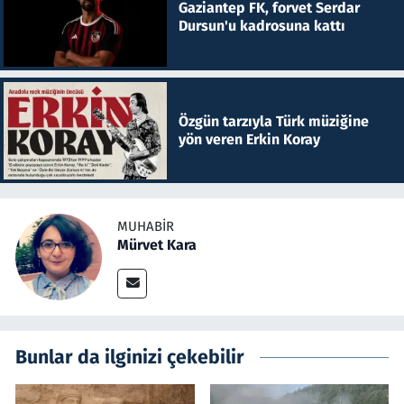
Gaziantep FK, forvet Serdar
Dursun'u kadrosuna kattı
Özgün tarzıyla Türk müziğine
yön veren Erkin Koray
MUHABIR
Mürvet Kara
Bunlar da ilginizi çekebilir