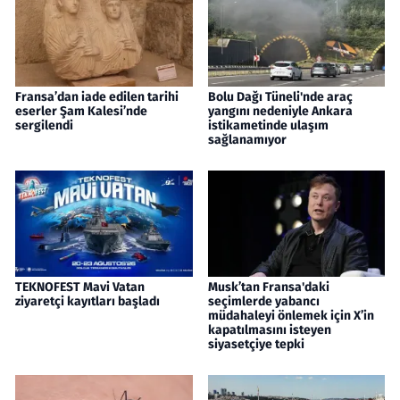
Fransa’dan iade edilen tarihi
Bolu Dağı Tüneli'nde araç
eserler Şam Kalesi’nde
yangını nedeniyle Ankara
sergilendi
istikametinde ulaşım
sağlanamıyor
TEKNOFEST Mavi Vatan
Musk’tan Fransa'daki
ziyaretçi kayıtları başladı
seçimlerde yabancı
müdahaleyi önlemek için X’in
kapatılmasını isteyen
siyasetçiye tepki