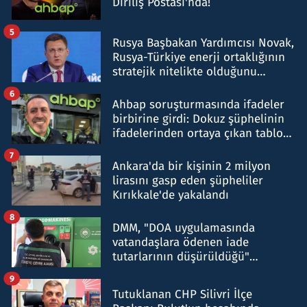
Diriliş Postası'nda!
5
Rusya Başbakan Yardımcısı Novak,
Rusya-Türkiye enerji ortaklığının
stratejik nitelikte olduğunu
belirtti
6
Ahbap soruşturmasında ifadeler
birbirine girdi: Dokuz şüphelinin
ifadelerinden ortaya çıkan tablo
şok etti
7
Ankara'da bir kişinin 2 milyon
lirasını gasp eden şüpheliler
Kırıkkale'de yakalandı
8
DMM, "DOA uygulamasında
vatandaşlara ödenen iade
tutarlarının düşürüldüğü"
iddiasını yalanladı
9
Tutuklanan CHP Silivri İlçe