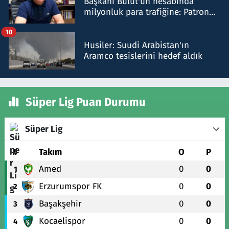
Başkanı Bulut'un hesabında
milyonluk para trafiğine: Patron
talimat verdi, ben gönderdim
10
Husiler: Suudi Arabistan'ın
Aramco tesislerini hedef aldık
Süper Lig Puan Durumu
Süper Lig
#
Takım
O
P
Amed
0
0
1
Erzurumspor FK
0
0
2
Başakşehir
0
0
3
Kocaelispor
0
0
4