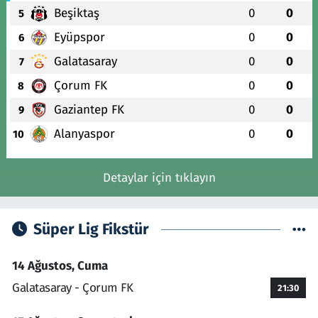
Beşiktaş
0
0
5
Eyüpspor
0
0
6
Galatasaray
0
0
7
Çorum FK
0
0
8
Gaziantep FK
0
0
9
Alanyaspor
0
0
10
Detaylar için tıklayın
Süper Lig Fikstür
14 Ağustos, Cuma
Galatasaray - Çorum FK
21:30