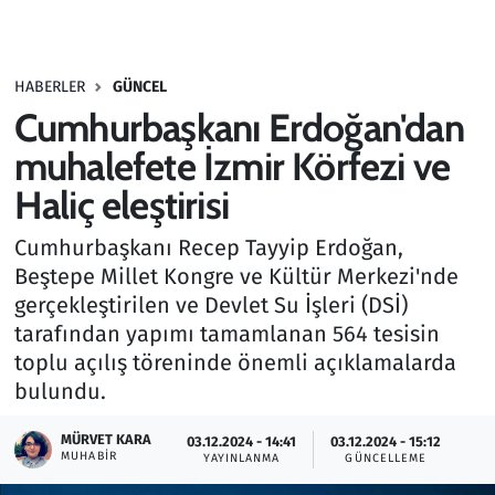
Gündem
HABERLER
GÜNCEL
Haber
Cumhurbaşkanı Erdoğan'dan
Kültür Sanat
muhalefete İzmir Körfezi ve
Haliç eleştirisi
Kurumsal Haberler
Cumhurbaşkanı Recep Tayyip Erdoğan,
Lezzet Durağı
Beştepe Millet Kongre ve Kültür Merkezi'nde
gerçekleştirilen ve Devlet Su İşleri (DSİ)
Memur ve Kamu
tarafından yapımı tamamlanan 564 tesisin
toplu açılış töreninde önemli açıklamalarda
Otomobil
bulundu.
Oyun
MÜRVET KARA
03.12.2024 - 14:41
03.12.2024 - 15:12
MUHABIR
YAYINLANMA
GÜNCELLEME
Ramazan