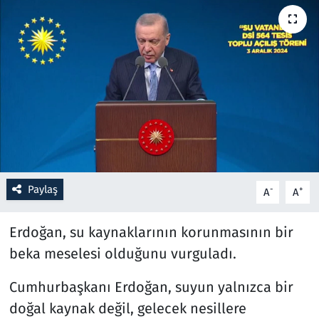
Resmi İlanlar
Rüya Tabirleri
Sağlık
Savunma Sanayi
Seçim 2023
Paylaş
-
+
A
A
Spor
Erdoğan, su kaynaklarının korunmasının bir
Teknoloji ve Bilim
beka meselesi olduğunu vurguladı.
Cumhurbaşkanı Erdoğan, suyun yalnızca bir
Televizyon
doğal kaynak değil, gelecek nesillere