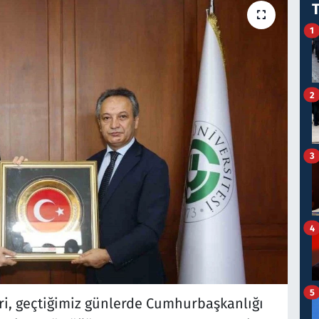
1
2
3
4
5
ri, geçtiğimiz günlerde Cumhurbaşkanlığı