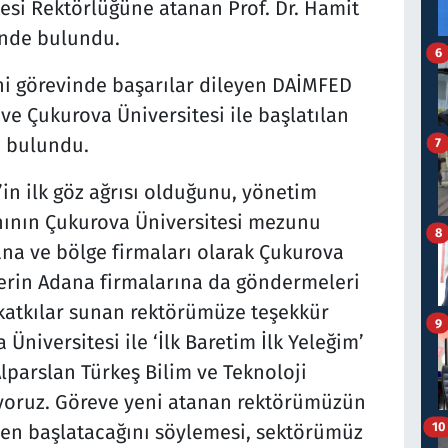
esi Rektörlüğüne atanan Prof. Dr. Hamit
tinde bulundu.
6
eni görevinde başarılar dileyen DAİMFED
ve Çukurova Üniversitesi ile başlatılan
e bulundu.
7
in ilk göz ağrısı olduğunu, yönetim
nının Çukurova Üniversitesi mezunu
8
na ve bölge firmaları olarak Çukurova
elerin Adana firmalarına da göndermeleri
atkılar sunan rektörümüze teşekkür
9
niversitesi ile ‘İlk Baretim İlk Yeleğim’
Alparslan Türkeş Bilim ve Teknoloji
iyoruz. Göreve yeni atanan rektörümüzün
10
den başlatacağını söylemesi, sektörümüz