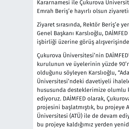
Kararnamesi ile Çukurova Üniversit
Emrah Beriş’e hayırlı olsun ziyare
Ziyaret sırasında, Rektör Beriş’e y
Genel Başkanı Karslıoğlu, DAİMFED 
işbirliği üzerine görüş alışverişind
Çukurova Üniversitesi’nin DAİMFED’
kurulunun ve üyelerinin yüzde 90’
olduğunu söyleyen Karslıoğlu, “Ada
Üniversitesi’ndeki davetiyeli ihal
hususunda desteklerimize olumlu k
ediyoruz. DAİMFED olarak, Çukurova Ü
projesini başlatmıştık, bu projeye 
Üniversitesi (ATÜ) ile de devam ed
bu projeye kaldığımız yerden yeni