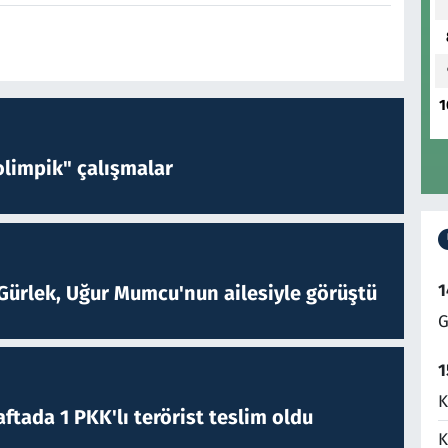
1
limpik" çalışmalar
1
Gürlek, Uğur Mumcu'nun ailesiyle görüştü
G
1
K
ftada 1 PKK'lı terörist teslim oldu
K