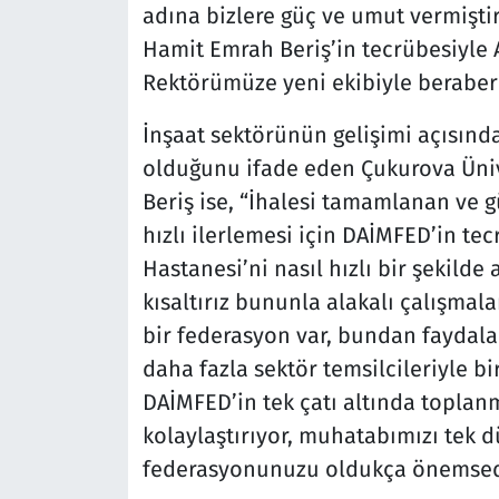
adına bizlere güç ve umut vermiştir
Hamit Emrah Beriş’in tecrübesiyle 
Rektörümüze yeni ekibiyle beraber 
İnşaat sektörünün gelişimi açısınd
olduğunu ifade eden Çukurova Üniv
Beriş ise, “İhalesi tamamlanan ve 
hızlı ilerlemesi için DAİMFED’in te
Hastanesi’ni nasıl hızlı bir şekilde 
kısaltırız bununla alakalı çalışma
bir federasyon var, bundan faydala
daha fazla sektör temsilcileriyle bi
DAİMFED’in tek çatı altında toplan
kolaylaştırıyor, muhatabımızı tek 
federasyonunuzu oldukça önemsediğ