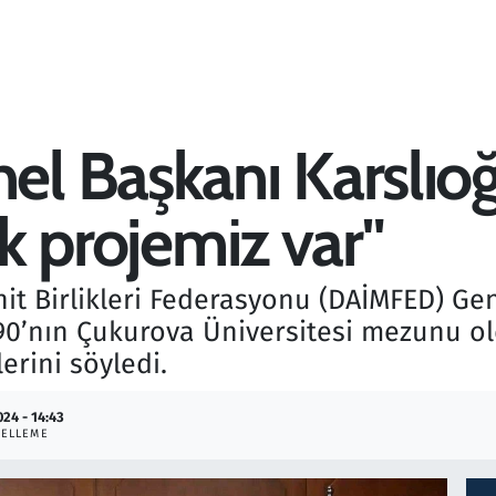
 Başkanı Karslıoğl
ak projemiz var"
it Birlikleri Federasyonu (DAİMFED) Ge
 90’nın Çukurova Üniversitesi mezunu ol
erini söyledi.
024 - 14:43
ELLEME