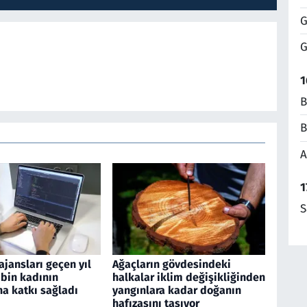
G
G
1
B
B
A
1
S
jansları geçen yıl
Ağaçların gövdesindeki
 bin kadının
halkalar iklim değişikliğinden
a katkı sağladı
yangınlara kadar doğanın
hafızasını taşıyor