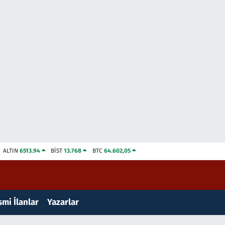
ALTIN
6513.94
BİST
13.768
BTC
64.602,05
mi İlanlar
Yazarlar