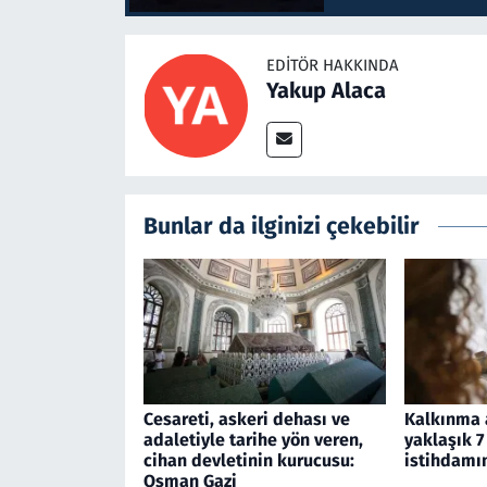
EDITÖR HAKKINDA
Yakup Alaca
Bunlar da ilginizi çekebilir
Cesareti, askeri dehası ve
Kalkınma a
adaletiyle tarihe yön veren,
yaklaşık 7
cihan devletinin kurucusu:
istihdamın
Osman Gazi