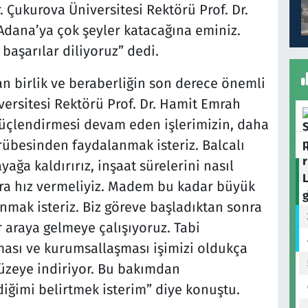
. Çukurova Üniversitesi Rektörü Prof. Dr.
Adana’ya çok şeyler katacağına eminiz.
başarılar diliyoruz” dedi.
an birlik ve beraberliğin son derece önemli
ersitesi Rektörü Prof. Dr. Hamit Emrah
güçlendirmesi devam eden işlerimizin, daha
crübesinden faydalanmak isteriz. Balcalı
ayağa kaldırırız, inşaat sürelerini nasıl
lara hız vermeliyiz. Madem bu kadar büyük
nmak isteriz. Biz göreve başladıktan sonra
r araya gelmeye çalışıyoruz. Tabi
ması ve kurumsallaşması işimizi oldukça
düzeye indiriyor. Bu bakımdan
imi belirtmek isterim” diye konuştu.