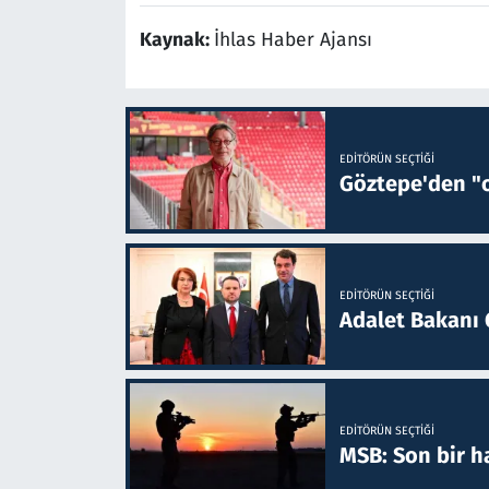
Kaynak:
İhlas Haber Ajansı
EDITÖRÜN SEÇTIĞI
Göztepe'den "o
EDITÖRÜN SEÇTIĞI
Adalet Bakanı 
EDITÖRÜN SEÇTIĞI
MSB: Son bir ha