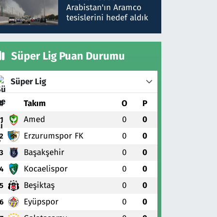
gönderdim
Arabistan'ın Aramco
tesislerini hedef aldık
Süper Lig Puan Durumu
Süper Lig
#
Takım
O
P
Amed
0
0
1
Erzurumspor FK
0
0
2
Başakşehir
0
0
3
Kocaelispor
0
0
4
Beşiktaş
0
0
5
Eyüpspor
0
0
6