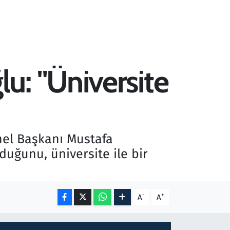
u: "Üniversite
nel Başkanı Mustafa
duğunu, üniversite ile bir
-
+
A
A