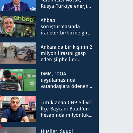
Rusya-Türkiye enerji
ortaklığının stratejik
nitelikte olduğunu
Ahbap
belirtti
soruşturmasında
ifadeler birbirine girdi:
Dokuz şüphelinin
ifadelerinden ortaya
Ankara'da bir kişinin 2
çıkan tablo şok etti
milyon lirasını gasp
eden şüpheliler
Kırıkkale'de yakalandı
DMM, "DOA
uygulamasında
vatandaşlara ödenen
iade tutarlarının
düşürüldüğü" iddiasını
Tutuklanan CHP Silivri
yalanladı
İlçe Başkanı Bulut'un
hesabında milyonluk
para trafiğine: Patron
talimat verdi, ben
Husiler: Suudi