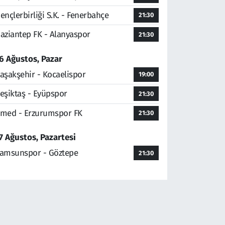
ençlerbirliği S.K. - Fenerbahçe
21:30
aziantep FK - Alanyaspor
21:30
6 Ağustos, Pazar
aşakşehir - Kocaelispor
19:00
eşiktaş - Eyüpspor
21:30
med - Erzurumspor FK
21:30
7 Ağustos, Pazartesi
amsunspor - Göztepe
21:30