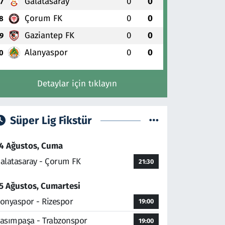
Galatasaray
0
0
7
Çorum FK
0
0
8
Gaziantep FK
0
0
9
Alanyaspor
0
0
0
Detaylar için tıklayın
Süper Lig Fikstür
4 Ağustos, Cuma
alatasaray - Çorum FK
21:30
5 Ağustos, Cumartesi
onyaspor - Rizespor
19:00
asımpaşa - Trabzonspor
19:00