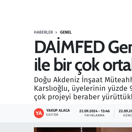
Resmi İlanlar
Rüya Tabirleri
HABERLER
GENEL
DAİMFED Genel
Sağlık
ile bir çok ort
Savunma Sanayi
Seçim 2023
Doğu Akdeniz İnşaat Müteahh
Karslıoğlu, üyelerinin yüzde
Spor
çok projeyi beraber yürüttükl
Teknoloji ve Bilim
YAKUP ALACA
22.09.2024 - 13:46
22.09.2
EDITÖR
YAYINLANMA
GÜNC
Televizyon