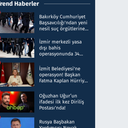
Trend Haberler
Bakırköy Cumhuriyet
Başsavcılığı'ndan yeni
nesil suç örgütlerine
operasyon: 50 şüpheli
hakkında gözaltı kararı
İzmir merkezli yasa
dışı bahis
operasyonunda 34
gözaltı: Yaklaşık 2
Milyar liralık para
İzmit Belediyesi'ne
trafiği tespit edildi
operasyon! Başkan
Fatma Kaplan Hürriyet
ve eşi gözaltına alındı
Oğuzhan Uğur’un
ifadesi ilk kez Diriliş
Postası'nda!
Rusya Başbakan
Yardımcısı Novak,