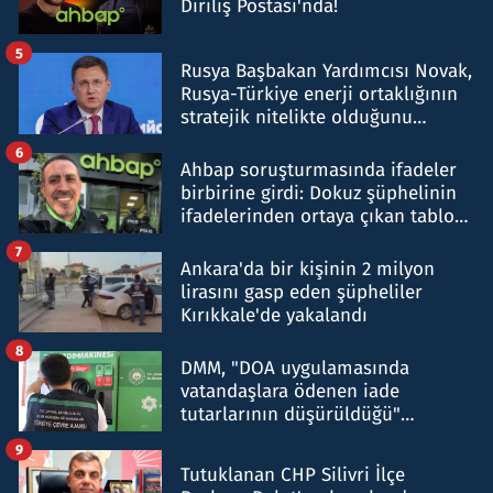
Diriliş Postası'nda!
5
Rusya Başbakan Yardımcısı Novak,
Rusya-Türkiye enerji ortaklığının
stratejik nitelikte olduğunu
belirtti
6
Ahbap soruşturmasında ifadeler
birbirine girdi: Dokuz şüphelinin
ifadelerinden ortaya çıkan tablo
şok etti
7
Ankara'da bir kişinin 2 milyon
lirasını gasp eden şüpheliler
Kırıkkale'de yakalandı
8
DMM, "DOA uygulamasında
vatandaşlara ödenen iade
tutarlarının düşürüldüğü"
iddiasını yalanladı
9
Tutuklanan CHP Silivri İlçe