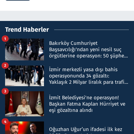
Trend Haberler
1
Bakırköy Cumhuriyet
Başsavcılığı'ndan yeni nesil suç
örgütlerine operasyon: 50 şüpheli
hakkında gözaltı kararı
2
İzmir merkezli yasa dışı bahis
operasyonunda 34 gözaltı:
Yaklaşık 2 Milyar liralık para trafiği
tespit edildi
3
İzmit Belediyesi'ne operasyon!
Başkan Fatma Kaplan Hürriyet ve
eşi gözaltına alındı
4
Oğuzhan Uğur’un ifadesi ilk kez