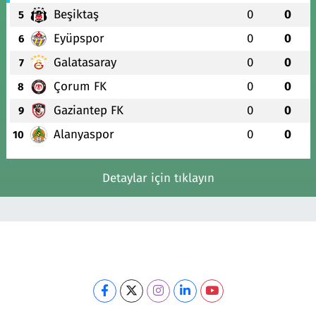
Beşiktaş
0
0
5
Eyüpspor
0
0
6
Galatasaray
0
0
7
Çorum FK
0
0
8
Gaziantep FK
0
0
9
Alanyaspor
0
0
10
Detaylar için tıklayın