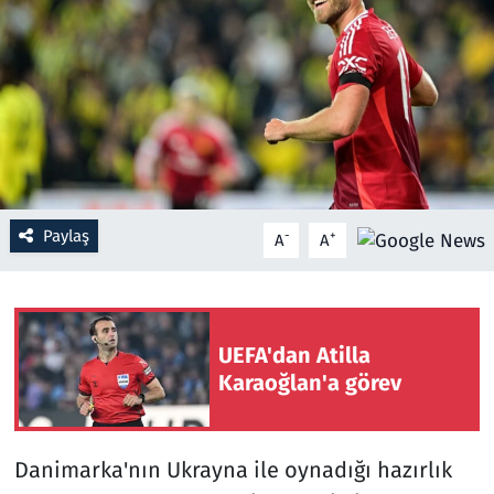
Resmi İlanlar
Rüya Tabirleri
Sağlık
Savunma Sanayi
Paylaş
-
+
A
A
Seçim 2023
Spor
UEFA'dan Atilla
Karaoğlan'a görev
Teknoloji ve Bilim
Televizyon
Danimarka'nın Ukrayna ile oynadığı hazırlık