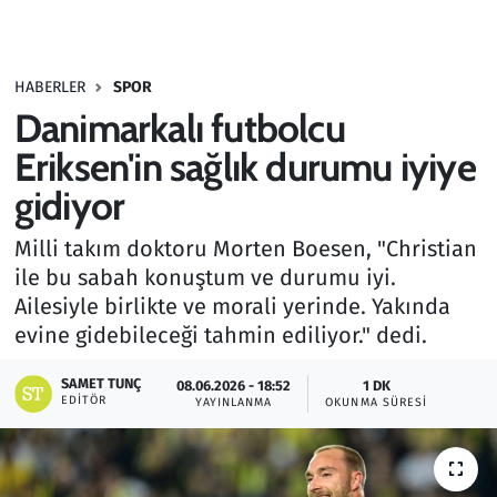
Gündem
HABERLER
SPOR
Haber
Danimarkalı futbolcu
Kültür Sanat
Eriksen'in sağlık durumu iyiye
gidiyor
Kurumsal Haberler
Milli takım doktoru Morten Boesen, "Christian
Lezzet Durağı
ile bu sabah konuştum ve durumu iyi.
Ailesiyle birlikte ve morali yerinde. Yakında
Memur ve Kamu
evine gidebileceği tahmin ediliyor." dedi.
Otomobil
SAMET TUNÇ
08.06.2026 - 18:52
1 DK
EDITÖR
YAYINLANMA
OKUNMA SÜRESI
Oyun
Ramazan