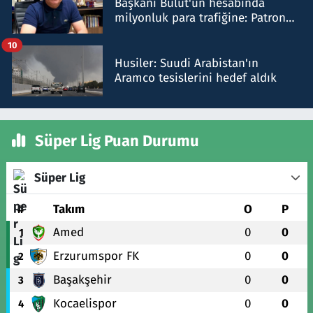
Başkanı Bulut'un hesabında
milyonluk para trafiğine: Patron
talimat verdi, ben gönderdim
10
Husiler: Suudi Arabistan'ın
Aramco tesislerini hedef aldık
Süper Lig Puan Durumu
Süper Lig
#
Takım
O
P
Amed
0
0
1
Erzurumspor FK
0
0
2
Başakşehir
0
0
3
Kocaelispor
0
0
4