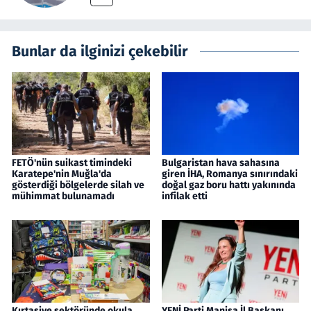
Bunlar da ilginizi çekebilir
FETÖ'nün suikast timindeki
Bulgaristan hava sahasına
Karatepe'nin Muğla'da
giren İHA, Romanya sınırındaki
gösterdiği bölgelerde silah ve
doğal gaz boru hattı yakınında
mühimmat bulunamadı
infilak etti
Kırtasiye sektöründe okula
YENİ Parti Manisa İl Başkanı