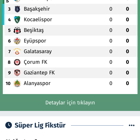
Başakşehir
0
0
3
Kocaelispor
0
0
4
Beşiktaş
0
0
5
Eyüpspor
0
0
6
Galatasaray
0
0
7
Çorum FK
0
0
8
Gaziantep FK
0
0
9
Alanyaspor
0
0
10
Detaylar için tıklayın
Süper Lig Fikstür