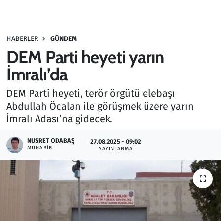
Gündem
HABERLER
GÜNDEM
Haber
DEM Parti heyeti yarın
Kültür Sanat
İmralı’da
DEM Parti heyeti, terör örgütü elebaşı
Kurumsal Haberler
Abdullah Öcalan ile görüşmek üzere yarın
İmralı Adası’na gidecek.
Lezzet Durağı
NUSRET ODABAŞ
27.08.2025 - 09:02
Memur ve Kamu
MUHABIR
YAYINLANMA
Otomobil
Oyun
Ramazan