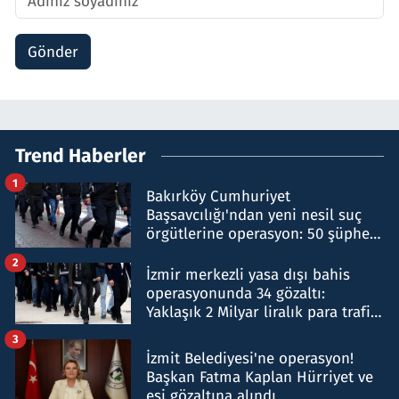
Gönder
Trend Haberler
1
Bakırköy Cumhuriyet
Başsavcılığı'ndan yeni nesil suç
örgütlerine operasyon: 50 şüpheli
hakkında gözaltı kararı
2
İzmir merkezli yasa dışı bahis
operasyonunda 34 gözaltı:
Yaklaşık 2 Milyar liralık para trafiği
tespit edildi
3
İzmit Belediyesi'ne operasyon!
Başkan Fatma Kaplan Hürriyet ve
eşi gözaltına alındı