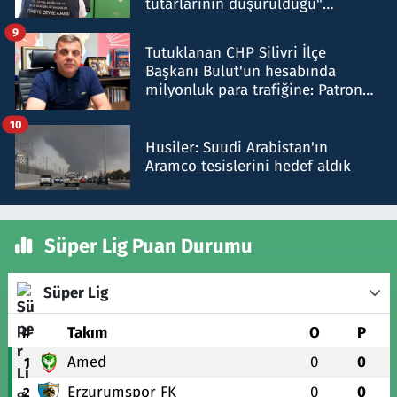
tutarlarının düşürüldüğü"
iddiasını yalanladı
9
Tutuklanan CHP Silivri İlçe
Başkanı Bulut'un hesabında
milyonluk para trafiğine: Patron
talimat verdi, ben gönderdim
10
Husiler: Suudi Arabistan'ın
Aramco tesislerini hedef aldık
Süper Lig Puan Durumu
Süper Lig
#
Takım
O
P
Amed
0
0
1
Erzurumspor FK
0
0
2