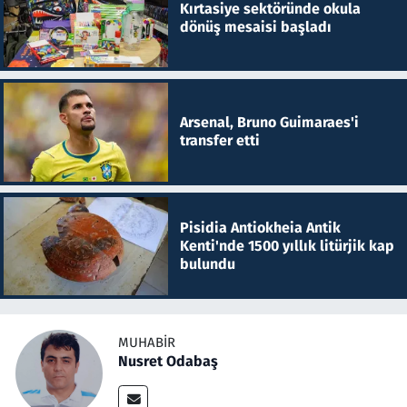
Kırtasiye sektöründe okula
dönüş mesaisi başladı
Arsenal, Bruno Guimaraes'i
transfer etti
Pisidia Antiokheia Antik
Kenti'nde 1500 yıllık litürjik kap
bulundu
MUHABIR
Nusret Odabaş