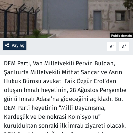
Resmi İlanlar
Rüya Tabirleri
Sağlık
Paylaş
-
+
A
A
Savunma Sanayi
DEM Parti, Van Milletvekili Pervin Buldan,
Şanlıurfa Milletvekili Mithat Sancar ve Asrın
Seçim 2023
Hukuk Bürosu avukatı Faik Özgür Erol’dan
oluşan İmralı heyetinin, 28 Ağustos Perşembe
Spor
günü İmralı Adası’na gideceğini açıkladı. Bu,
Teknoloji ve Bilim
DEM Parti heyetinin “Milli Dayanışma,
Kardeşlik ve Demokrasi Komisyonu”
Televizyon
kurulduktan sonraki ilk İmralı ziyareti olacak.