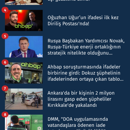
4
Oğuzhan Uğur’un ifadesi ilk kez
Diriliş Postası'nda!
5
Rusya Başbakan Yardımcısı Novak,
Rusya-Türkiye enerji ortaklığının
stratejik nitelikte olduğunu
belirtti
6
Ahbap soruşturmasında ifadeler
birbirine girdi: Dokuz şüphelinin
ifadelerinden ortaya çıkan tablo
şok etti
7
Ankara'da bir kişinin 2 milyon
lirasını gasp eden şüpheliler
Kırıkkale'de yakalandı
8
DMM, "DOA uygulamasında
vatandaşlara ödenen iade