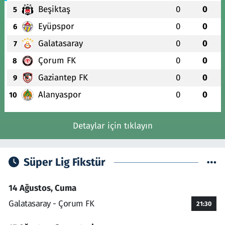
Beşiktaş
0
0
5
Eyüpspor
0
0
6
Galatasaray
0
0
7
Çorum FK
0
0
8
Gaziantep FK
0
0
9
Alanyaspor
0
0
10
Detaylar için tıklayın
Süper Lig Fikstür
14 Ağustos, Cuma
Galatasaray - Çorum FK
21:30