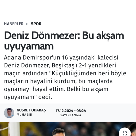
Gündem
HABERLER
SPOR
Haber
Deniz Dönmezer: Bu akşam
Kültür Sanat
uyuyamam
Adana Demirspor'un 16 yaşındaki kalecisi
Kurumsal Haberler
Deniz Dönmezer, Beşiktaş'ı 2-1 yendikleri
maçın ardından "Küçüklüğümden beri böyle
Lezzet Durağı
maçların hayalini kurdum, bu maçlarda
Memur ve Kamu
oynamayı hayal ettim. Belki bu akşam
uyuyamam" dedi.
Otomobil
NUSRET ODABAŞ
17.12.2024 - 08:24
MUHABIR
YAYINLANMA
Oyun
Ramazan