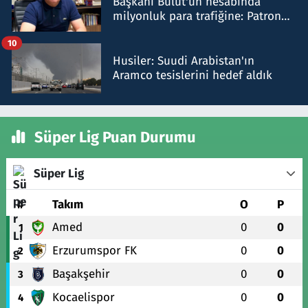
Başkanı Bulut'un hesabında
milyonluk para trafiğine: Patron
talimat verdi, ben gönderdim
10
Husiler: Suudi Arabistan'ın
Aramco tesislerini hedef aldık
Süper Lig Puan Durumu
Süper Lig
#
Takım
O
P
Amed
0
0
1
Erzurumspor FK
0
0
2
Başakşehir
0
0
3
Kocaelispor
0
0
4