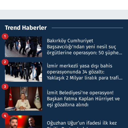
Trend Haberler
1
Bakırköy Cumhuriyet
Başsavcılığı'ndan yeni nesil suç
örgütlerine operasyon: 50 şüpheli
hakkında gözaltı kararı
2
İzmir merkezli yasa dışı bahis
operasyonunda 34 gözaltı:
Yaklaşık 2 Milyar liralık para trafiği
tespit edildi
3
İzmit Belediyesi'ne operasyon!
Başkan Fatma Kaplan Hürriyet ve
eşi gözaltına alındı
4
Oğuzhan Uğur’un ifadesi ilk kez