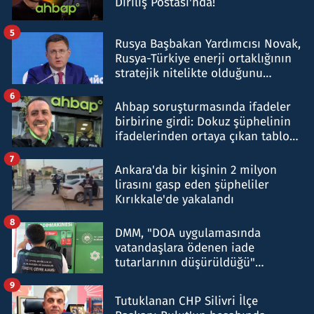
Diriliş Postası'nda!
5
Rusya Başbakan Yardımcısı Novak,
Rusya-Türkiye enerji ortaklığının
stratejik nitelikte olduğunu
belirtti
6
Ahbap soruşturmasında ifadeler
birbirine girdi: Dokuz şüphelinin
ifadelerinden ortaya çıkan tablo
şok etti
7
Ankara'da bir kişinin 2 milyon
lirasını gasp eden şüpheliler
Kırıkkale'de yakalandı
8
DMM, "DOA uygulamasında
vatandaşlara ödenen iade
tutarlarının düşürüldüğü"
iddiasını yalanladı
9
Tutuklanan CHP Silivri İlçe