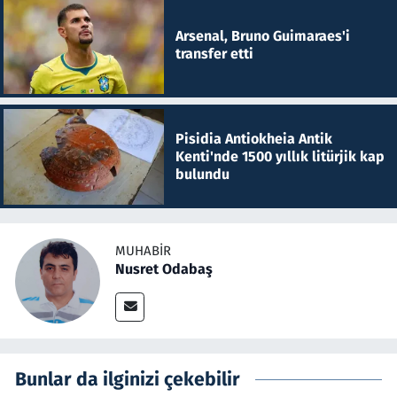
Arsenal, Bruno Guimaraes'i
transfer etti
Pisidia Antiokheia Antik
Kenti'nde 1500 yıllık litürjik kap
bulundu
MUHABIR
Nusret Odabaş
Bunlar da ilginizi çekebilir