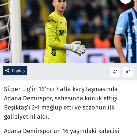
Resmi İlanlar
Rüya Tabirleri
Sağlık
Savunma Sanayi
Paylaş
-
+
A
A
Seçim 2023
Süper Lig’in 16’ncı hafta karşılaşmasında
Spor
Adana Demirspor, sahasında konuk ettiği
Beşiktaş’ı 2-1 mağlup etti ve sezonun ilk
Teknoloji ve Bilim
galibiyetini aldı.
Televizyon
Adana Demirspor'un 16 yaşındaki kalecisi