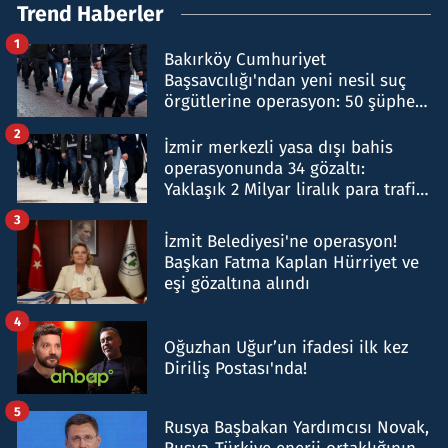
Trend Haberler
1
Bakırköy Cumhuriyet
Başsavcılığı'ndan yeni nesil suç
örgütlerine operasyon: 50 şüpheli
hakkında gözaltı kararı
2
İzmir merkezli yasa dışı bahis
operasyonunda 34 gözaltı:
Yaklaşık 2 Milyar liralık para trafiği
tespit edildi
3
İzmit Belediyesi'ne operasyon!
Başkan Fatma Kaplan Hürriyet ve
eşi gözaltına alındı
4
Oğuzhan Uğur’un ifadesi ilk kez
Diriliş Postası'nda!
5
Rusya Başbakan Yardımcısı Novak,