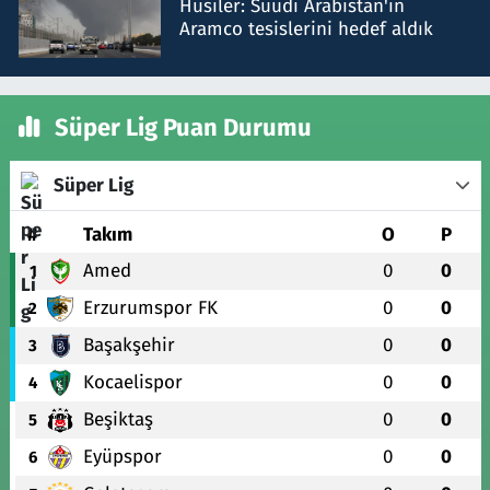
Husiler: Suudi Arabistan'ın
Aramco tesislerini hedef aldık
Süper Lig Puan Durumu
Süper Lig
#
Takım
O
P
Amed
0
0
1
Erzurumspor FK
0
0
2
Başakşehir
0
0
3
Kocaelispor
0
0
4
Beşiktaş
0
0
5
Eyüpspor
0
0
6