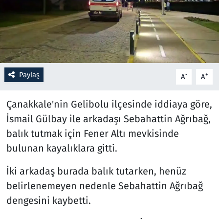
Resmi İlanlar
Rüya Tabirleri
Sağlık
Paylaş
-
+
A
A
Savunma Sanayi
Çanakkale'nin Gelibolu ilçesinde iddiaya göre,
İsmail Gülbay ile arkadaşı Sebahattin Ağrıbağ,
Seçim 2023
balık tutmak için Fener Altı mevkisinde
bulunan kayalıklara gitti.
Spor
İki arkadaş burada balık tutarken, henüz
Teknoloji ve Bilim
belirlenemeyen nedenle Sebahattin Ağrıbağ
Televizyon
dengesini kaybetti.