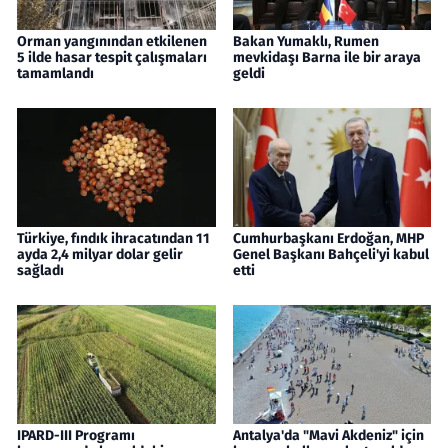
Orman yangınından etkilenen
Bakan Yumaklı, Rumen
5 ilde hasar tespit çalışmaları
mevkidaşı Barna ile bir araya
tamamlandı
geldi
Türkiye, fındık ihracatından 11
Cumhurbaşkanı Erdoğan, MHP
ayda 2,4 milyar dolar gelir
Genel Başkanı Bahçeli'yi kabul
sağladı
etti
IPARD-III Programı
Antalya'da "Mavi Akdeniz" için