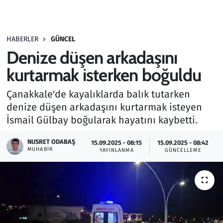
Gündem
HABERLER
GÜNCEL
Haber
Denize düşen arkadaşını
Kültür Sanat
kurtarmak isterken boğuldu
Çanakkale'de kayalıklarda balık tutarken
Kurumsal Haberler
denize düşen arkadaşını kurtarmak isteyen
İsmail Gülbay boğularak hayatını kaybetti.
Lezzet Durağı
NUSRET ODABAŞ
15.09.2025 - 08:15
15.09.2025 - 08:42
Memur ve Kamu
MUHABIR
YAYINLANMA
GÜNCELLEME
Otomobil
Oyun
Ramazan