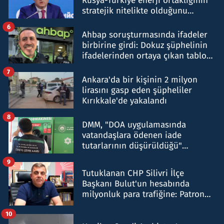
Rusya-Türkiye enerji ortaklığının
stratejik nitelikte olduğunu
belirtti
6
Ahbap soruşturmasında ifadeler
birbirine girdi: Dokuz şüphelinin
ifadelerinden ortaya çıkan tablo
şok etti
7
Ankara'da bir kişinin 2 milyon
lirasını gasp eden şüpheliler
Kırıkkale'de yakalandı
8
DMM, "DOA uygulamasında
vatandaşlara ödenen iade
tutarlarının düşürüldüğü"
iddiasını yalanladı
9
Tutuklanan CHP Silivri İlçe
Başkanı Bulut'un hesabında
milyonluk para trafiğine: Patron
talimat verdi, ben gönderdim
10