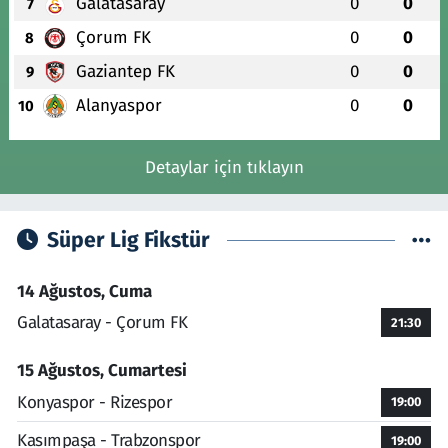
Galatasaray
0
0
7
Çorum FK
0
0
8
Gaziantep FK
0
0
9
Alanyaspor
0
0
10
Detaylar için tıklayın
Süper Lig Fikstür
14 Ağustos, Cuma
Galatasaray - Çorum FK
21:30
15 Ağustos, Cumartesi
Konyaspor - Rizespor
19:00
Kasımpaşa - Trabzonspor
19:00