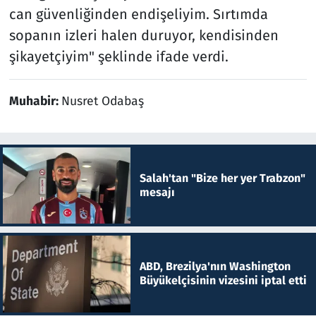
can güvenliğinden endişeliyim. Sırtımda
sopanın izleri halen duruyor, kendisinden
şikayetçiyim" şeklinde ifade verdi.
Muhabir:
Nusret Odabaş
Salah'tan "Bize her yer Trabzon"
mesajı
ABD, Brezilya'nın Washington
Büyükelçisinin vizesini iptal etti