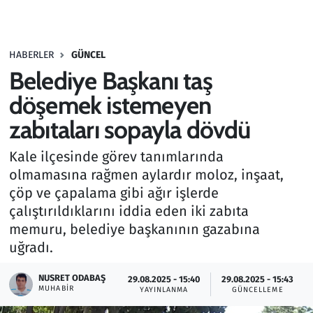
Gündem
HABERLER
GÜNCEL
Haber
Belediye Başkanı taş
Kültür Sanat
döşemek istemeyen
zabıtaları sopayla dövdü
Kurumsal Haberler
Kale ilçesinde görev tanımlarında
Lezzet Durağı
olmamasına rağmen aylardır moloz, inşaat,
çöp ve çapalama gibi ağır işlerde
Memur ve Kamu
çalıştırıldıklarını iddia eden iki zabıta
memuru, belediye başkanının gazabına
Otomobil
uğradı.
Oyun
NUSRET ODABAŞ
29.08.2025 - 15:40
29.08.2025 - 15:43
MUHABIR
YAYINLANMA
GÜNCELLEME
Ramazan