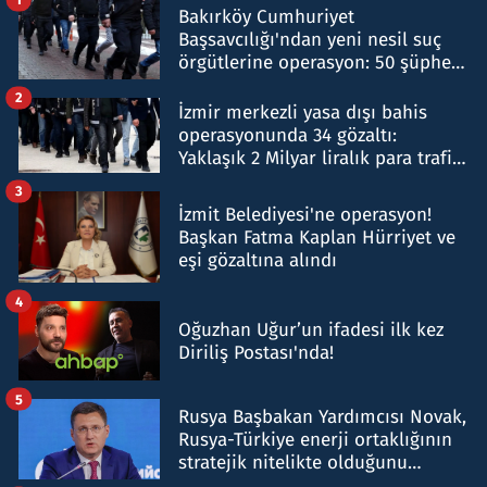
Bakırköy Cumhuriyet
Başsavcılığı'ndan yeni nesil suç
örgütlerine operasyon: 50 şüpheli
hakkında gözaltı kararı
2
İzmir merkezli yasa dışı bahis
operasyonunda 34 gözaltı:
Yaklaşık 2 Milyar liralık para trafiği
tespit edildi
3
İzmit Belediyesi'ne operasyon!
Başkan Fatma Kaplan Hürriyet ve
eşi gözaltına alındı
4
Oğuzhan Uğur’un ifadesi ilk kez
Diriliş Postası'nda!
5
Rusya Başbakan Yardımcısı Novak,
Rusya-Türkiye enerji ortaklığının
stratejik nitelikte olduğunu
belirtti