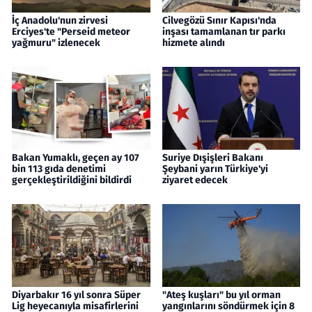
İç Anadolu'nun zirvesi
Cilvegözü Sınır Kapısı'nda
Erciyes'te "Perseid meteor
inşası tamamlanan tır parkı
yağmuru" izlenecek
hizmete alındı
Bakan Yumaklı, geçen ay 107
Suriye Dışişleri Bakanı
bin 113 gıda denetimi
Şeybani yarın Türkiye'yi
gerçekleştirildiğini bildirdi
ziyaret edecek
Diyarbakır 16 yıl sonra Süper
"Ateş kuşları" bu yıl orman
Lig heyecanıyla misafirlerini
yangınlarını söndürmek için 8