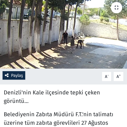
Resmi İlanlar
Rüya Tabirleri
Sağlık
Savunma Sanayi
Seçim 2023
Paylaş
-
+
A
A
Spor
Denizli'nin Kale ilçesinde tepki çeken
Teknoloji ve Bilim
görüntü...
Belediyenin Zabıta Müdürü F.T.'nin talimatı
Televizyon
üzerine tüm zabıta görevlileri 27 Ağustos