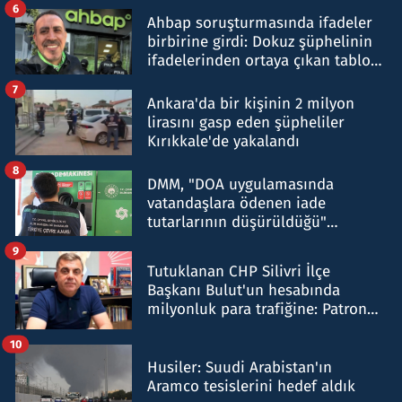
6
Ahbap soruşturmasında ifadeler
birbirine girdi: Dokuz şüphelinin
ifadelerinden ortaya çıkan tablo
şok etti
7
Ankara'da bir kişinin 2 milyon
lirasını gasp eden şüpheliler
Kırıkkale'de yakalandı
8
DMM, "DOA uygulamasında
vatandaşlara ödenen iade
tutarlarının düşürüldüğü"
iddiasını yalanladı
9
Tutuklanan CHP Silivri İlçe
Başkanı Bulut'un hesabında
milyonluk para trafiğine: Patron
talimat verdi, ben gönderdim
10
Husiler: Suudi Arabistan'ın
Aramco tesislerini hedef aldık