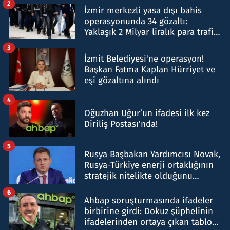
2
İzmir merkezli yasa dışı bahis
operasyonunda 34 gözaltı:
Yaklaşık 2 Milyar liralık para trafiği
tespit edildi
3
İzmit Belediyesi'ne operasyon!
Başkan Fatma Kaplan Hürriyet ve
eşi gözaltına alındı
4
Oğuzhan Uğur’un ifadesi ilk kez
Diriliş Postası'nda!
5
Rusya Başbakan Yardımcısı Novak,
Rusya-Türkiye enerji ortaklığının
stratejik nitelikte olduğunu
belirtti
6
Ahbap soruşturmasında ifadeler
birbirine girdi: Dokuz şüphelinin
ifadelerinden ortaya çıkan tablo