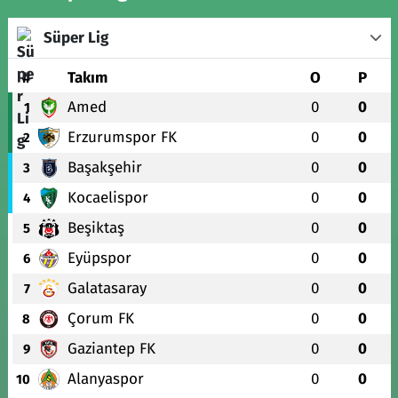
Süper Lig
#
Takım
O
P
Amed
0
0
1
Erzurumspor FK
0
0
2
Başakşehir
0
0
3
Kocaelispor
0
0
4
Beşiktaş
0
0
5
Eyüpspor
0
0
6
Galatasaray
0
0
7
Çorum FK
0
0
8
Gaziantep FK
0
0
9
Alanyaspor
0
0
10