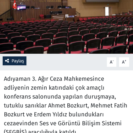
Resmi İlanlar
Rüya Tabirleri
Sağlık
Savunma Sanayi
Paylaş
-
+
A
A
Seçim 2023
Adıyaman 3. Ağır Ceza Mahkemesince
adliyenin zemin katındaki çok amaçlı
Spor
konferans salonunda yapılan duruşmaya,
Teknoloji ve Bilim
tutuklu sanıklar Ahmet Bozkurt, Mehmet Fatih
Bozkurt ve Erdem Yıldız bulundukları
Televizyon
cezaevinden Ses ve Görüntü Bilişim Sistemi
(SEGBİS) aracılığıyla katıldı.