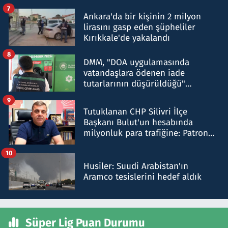
şok etti
7
Ankara'da bir kişinin 2 milyon
lirasını gasp eden şüpheliler
Kırıkkale'de yakalandı
8
DMM, "DOA uygulamasında
vatandaşlara ödenen iade
tutarlarının düşürüldüğü"
iddiasını yalanladı
9
Tutuklanan CHP Silivri İlçe
Başkanı Bulut'un hesabında
milyonluk para trafiğine: Patron
talimat verdi, ben gönderdim
10
Husiler: Suudi Arabistan'ın
Aramco tesislerini hedef aldık
Süper Lig Puan Durumu