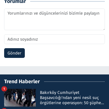
Yorumlar
Gönder
Trend Haberler
1
Bakırköy Cumhuriyet
Başsavcılığı'ndan yeni nesil suç
örgütlerine operasyon: 50 şüpheli
hakkında gözaltı kararı