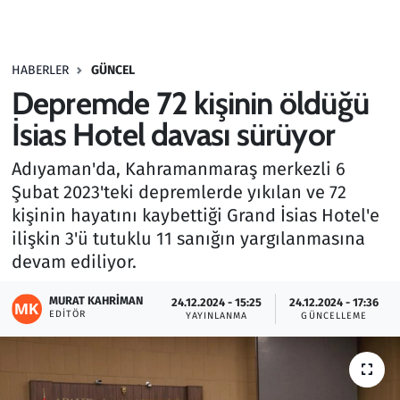
Gündem
HABERLER
GÜNCEL
Haber
Depremde 72 kişinin öldüğü
Kültür Sanat
İsias Hotel davası sürüyor
Adıyaman'da, Kahramanmaraş merkezli 6
Kurumsal Haberler
Şubat 2023'teki depremlerde yıkılan ve 72
kişinin hayatını kaybettiği Grand İsias Hotel'e
Lezzet Durağı
ilişkin 3'ü tutuklu 11 sanığın yargılanmasına
Memur ve Kamu
devam ediliyor.
MURAT KAHRIMAN
Otomobil
24.12.2024 - 15:25
24.12.2024 - 17:36
EDITÖR
YAYINLANMA
GÜNCELLEME
Oyun
Ramazan