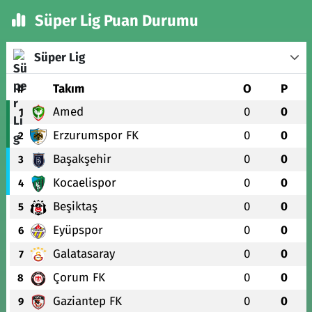
Süper Lig Puan Durumu
Süper Lig
#
Takım
O
P
Amed
0
0
1
Erzurumspor FK
0
0
2
Başakşehir
0
0
3
Kocaelispor
0
0
4
Beşiktaş
0
0
5
Eyüpspor
0
0
6
Galatasaray
0
0
7
Çorum FK
0
0
8
Gaziantep FK
0
0
9