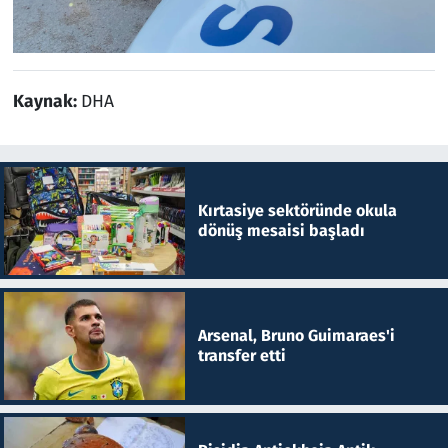
Kaynak:
DHA
Kırtasiye sektöründe okula
dönüş mesaisi başladı
Arsenal, Bruno Guimaraes'i
transfer etti