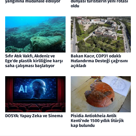
yangınına müdahale ediliyor
dünyası turistlerin yeni rotası
oldu
Sıfır Atık Vakfı, Akdeniz ve
Bakan Kacır, COP31 odaklı
Ege'de plastik kirliliğine karşı
Hızlandırma Desteği çağrısını
saha çalışması başlatıyor
açıkladı
DOSYA: Yapay Zeka ve Sinema
Pisidia Antiokheia Antik
Kenti'nde 1500 yıllık litürjik
kap bulundu