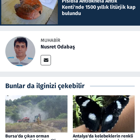
Pisidia Antiokheia Antik
Kenti'nde 1500 yıllık litürjik kap
bulundu
MUHABIR
Nusret Odabaş
Bunlar da ilginizi çekebilir
Bursa'da çıkan orman
Antalya'da kelebeklerin renkli