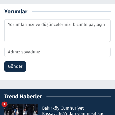
Yorumlar
Gönder
Trend Haberler
1
Bakırköy Cumhuriyet
Başsavcılığı'ndan yeni nesil suç