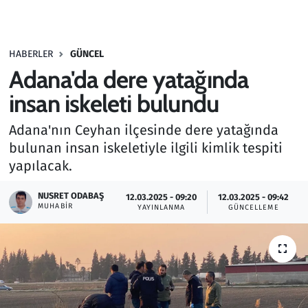
Gündem
HABERLER
GÜNCEL
Haber
Adana'da dere yatağında
Kültür Sanat
insan iskeleti bulundu
Adana'nın Ceyhan ilçesinde dere yatağında
Kurumsal Haberler
bulunan insan iskeletiyle ilgili kimlik tespiti
yapılacak.
Lezzet Durağı
NUSRET ODABAŞ
12.03.2025 - 09:20
12.03.2025 - 09:42
Memur ve Kamu
MUHABIR
YAYINLANMA
GÜNCELLEME
Otomobil
Oyun
Ramazan