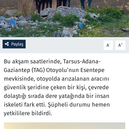
Resmi İlanlar
Rüya Tabirleri
Sağlık
Paylaş
-
+
A
A
Savunma Sanayi
Bu akşam saatlerinde, Tarsus-Adana-
Gaziantep (TAG) Otoyolu’nun Esentepe
Seçim 2023
mevkisinde, otoyolda arızalanan aracını
güvenlik şeridine çeken bir kişi, çevrede
Spor
dolaştığı sırada dere yatağında bir insan
Teknoloji ve Bilim
iskeleti fark etti. Şüpheli durumu hemen
yetkililere bildirdi.
Televizyon