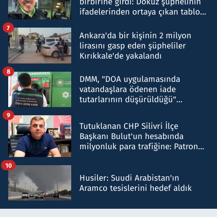
birbirine girdi: Dokuz şüphelinin
ifadelerinden ortaya çıkan tablo
şok etti
7
Ankara'da bir kişinin 2 milyon
lirasını gasp eden şüpheliler
Kırıkkale'de yakalandı
8
DMM, "DOA uygulamasında
vatandaşlara ödenen iade
tutarlarının düşürüldüğü"
iddiasını yalanladı
9
Tutuklanan CHP Silivri İlçe
Başkanı Bulut'un hesabında
milyonluk para trafiğine: Patron
talimat verdi, ben gönderdim
10
Husiler: Suudi Arabistan'ın
Aramco tesislerini hedef aldık