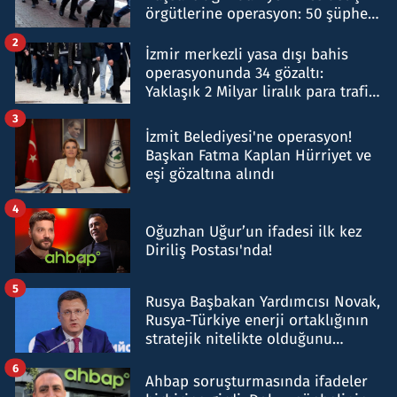
örgütlerine operasyon: 50 şüpheli
hakkında gözaltı kararı
2
İzmir merkezli yasa dışı bahis
operasyonunda 34 gözaltı:
Yaklaşık 2 Milyar liralık para trafiği
tespit edildi
3
İzmit Belediyesi'ne operasyon!
Başkan Fatma Kaplan Hürriyet ve
eşi gözaltına alındı
4
Oğuzhan Uğur’un ifadesi ilk kez
Diriliş Postası'nda!
5
Rusya Başbakan Yardımcısı Novak,
Rusya-Türkiye enerji ortaklığının
stratejik nitelikte olduğunu
belirtti
6
Ahbap soruşturmasında ifadeler