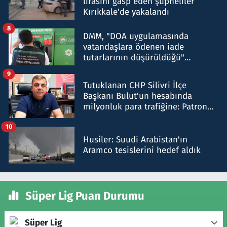
lirasını gasp eden şüpheliler
Kırıkkale'de yakalandı
8
DMM, "DOA uygulamasında
vatandaşlara ödenen iade
tutarlarının düşürüldüğü"
iddiasını yalanladı
9
Tutuklanan CHP Silivri İlçe
Başkanı Bulut'un hesabında
milyonluk para trafiğine: Patron
talimat verdi, ben gönderdim
10
Husiler: Suudi Arabistan'ın
Aramco tesislerini hedef aldık
Süper Lig Puan Durumu
Süper Lig