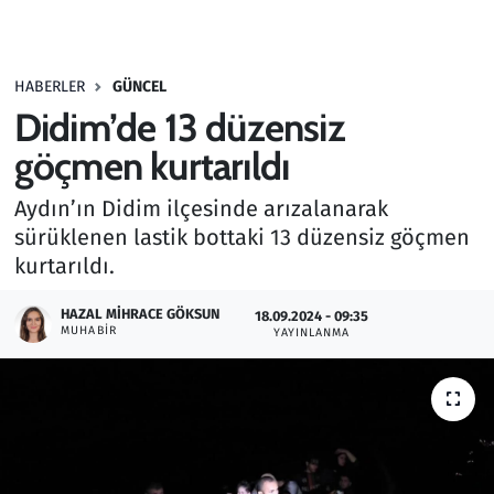
Gündem
HABERLER
GÜNCEL
Haber
Didim’de 13 düzensiz
Kültür Sanat
göçmen kurtarıldı
Aydın’ın Didim ilçesinde arızalanarak
Kurumsal Haberler
sürüklenen lastik bottaki 13 düzensiz göçmen
kurtarıldı.
Lezzet Durağı
HAZAL MIHRACE GÖKSUN
18.09.2024 - 09:35
Memur ve Kamu
MUHABIR
YAYINLANMA
Otomobil
Oyun
Ramazan