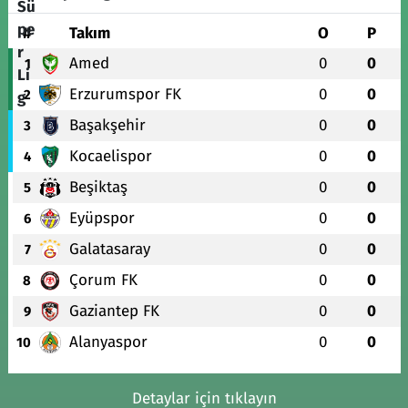
#
Takım
O
P
Amed
0
0
1
Erzurumspor FK
0
0
2
Başakşehir
0
0
3
Kocaelispor
0
0
4
Beşiktaş
0
0
5
Eyüpspor
0
0
6
Galatasaray
0
0
7
Çorum FK
0
0
8
Gaziantep FK
0
0
9
Alanyaspor
0
0
10
Detaylar için tıklayın