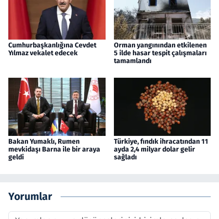
Cumhurbaşkanlığına Cevdet
Orman yangınından etkilenen
Yılmaz vekalet edecek
5 ilde hasar tespit çalışmaları
tamamlandı
Bakan Yumaklı, Rumen
Türkiye, fındık ihracatından 11
mevkidaşı Barna ile bir araya
ayda 2,4 milyar dolar gelir
geldi
sağladı
Yorumlar