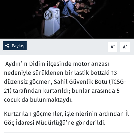
Resmi İlanlar
Rüya Tabirleri
Sağlık
Paylaş
-
+
A
A
Savunma Sanayi
Aydın’ın Didim ilçesinde motor arızası
nedeniyle sürüklenen bir lastik bottaki 13
Seçim 2023
düzensiz göçmen, Sahil Güvenlik Botu (TCSG-
21) tarafından kurtarıldı; bunlar arasında 5
Spor
çocuk da bulunmaktaydı.
Teknoloji ve Bilim
Kurtarılan göçmenler, işlemlerinin ardından İl
Televizyon
Göç İdaresi Müdürlüğü’ne gönderildi.