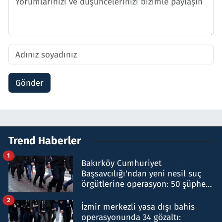
Gönder
Trend Haberler
1
Bakırköy Cumhuriyet
Başsavcılığı'ndan yeni nesil suç
örgütlerine operasyon: 50 şüpheli
hakkında gözaltı kararı
2
İzmir merkezli yasa dışı bahis
operasyonunda 34 gözaltı: