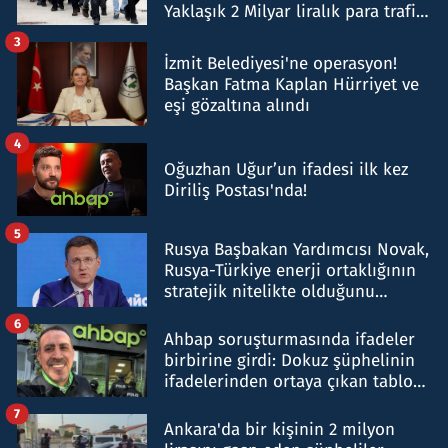
Yaklaşık 2 Milyar liralık para trafiği
tespit edildi
3
İzmit Belediyesi'ne operasyon!
Başkan Fatma Kaplan Hürriyet ve
eşi gözaltına alındı
4
Oğuzhan Uğur’un ifadesi ilk kez
Diriliş Postası'nda!
5
Rusya Başbakan Yardımcısı Novak,
Rusya-Türkiye enerji ortaklığının
stratejik nitelikte olduğunu
belirtti
6
Ahbap soruşturmasında ifadeler
birbirine girdi: Dokuz şüphelinin
ifadelerinden ortaya çıkan tablo
şok etti
7
Ankara'da bir kişinin 2 milyon