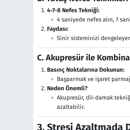
4-7-8 Nefes Tekniği:
4 saniyede nefes alın, 7 san
Faydası:
Sinir sisteminizi dengeleye
C. Akupresür ile Kombin
Basınç Noktalarına Dokunun:
Başparmak ve işaret parmağı
Neden Önemli?
Akupresür, dil-damak tekniği
azaltabilir.
3. Stresi Azaltmada 