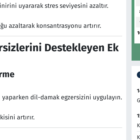
irini uyararak stres seviyesini azaltır.
ğu azaltarak konsantrasyonu artırır.
1
rsizlerini Destekleyen Ek
irme
1
 yaparken dil-damak egzersizini uygulayın.
G
1
sini artırır.
K
K