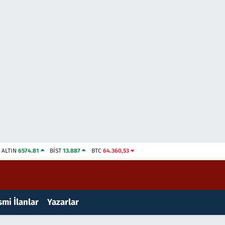
ALTIN
6574.81
BİST
13.887
BTC
64.360,53
mi İlanlar
Yazarlar