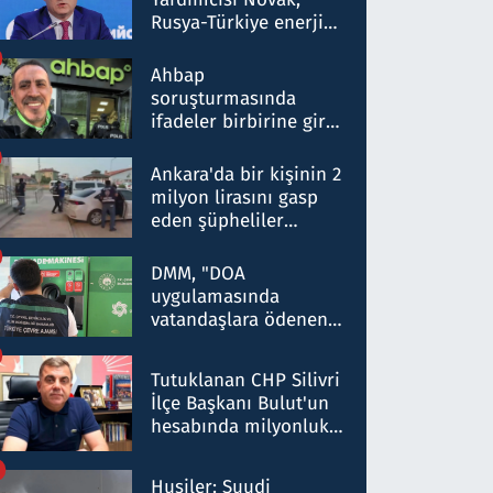
Rusya-Türkiye enerji
ortaklığının stratejik
nitelikte olduğunu
Ahbap
belirtti
soruşturmasında
ifadeler birbirine girdi:
Dokuz şüphelinin
ifadelerinden ortaya
Ankara'da bir kişinin 2
çıkan tablo şok etti
milyon lirasını gasp
eden şüpheliler
Kırıkkale'de yakalandı
DMM, "DOA
uygulamasında
vatandaşlara ödenen
iade tutarlarının
düşürüldüğü" iddiasını
Tutuklanan CHP Silivri
yalanladı
İlçe Başkanı Bulut'un
hesabında milyonluk
para trafiğine: Patron
talimat verdi, ben
Husiler: Suudi