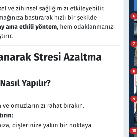
el ve zihinsel sağlığımızı etkileyebilir.
6
mağınıza bastırarak hızlı bir şekilde
ay ama etkili yöntem
, hem odaklanmanızı
tırır.
7
lanarak Stresi Azaltma
8
Nasıl Yapılır?
9
n ve omuzlarınızı rahat bırakın.
ırın:
ıza, dişlerinize yakın bir noktaya
10