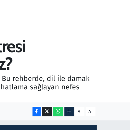
resi
z?
 Bu rehberde, dil ile damak
 rahatlama sağlayan nefes
-
+
A
A