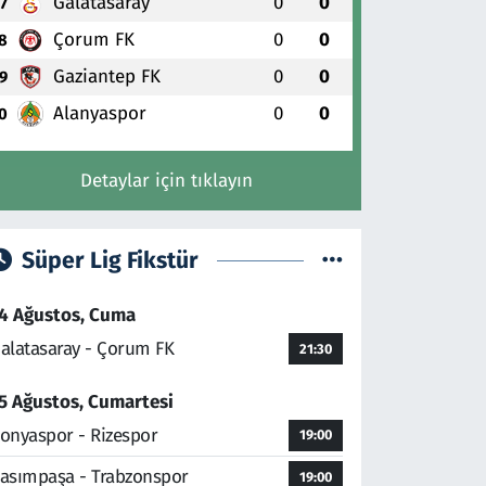
Galatasaray
0
0
7
Çorum FK
0
0
8
Gaziantep FK
0
0
9
Alanyaspor
0
0
0
Detaylar için tıklayın
Süper Lig Fikstür
4 Ağustos, Cuma
alatasaray - Çorum FK
21:30
5 Ağustos, Cumartesi
onyaspor - Rizespor
19:00
asımpaşa - Trabzonspor
19:00