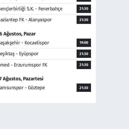
ençlerbirliği S.K. - Fenerbahçe
21:30
aziantep FK - Alanyaspor
21:30
6 Ağustos, Pazar
aşakşehir - Kocaelispor
19:00
eşiktaş - Eyüpspor
21:30
med - Erzurumspor FK
21:30
7 Ağustos, Pazartesi
amsunspor - Göztepe
21:30