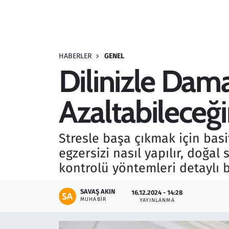
Resmi İlanlar
Rüya Tabirleri
HABERLER
GENEL
Dilinizle Dama
Sağlık
Azaltabileceği
Savunma Sanayi
Seçim 2023
Stresle başa çıkmak için basi
egzersizi nasıl yapılır, doğal
Spor
kontrolü yöntemleri detaylı b
Teknoloji ve Bilim
SAVAŞ AKIN
16.12.2024 - 14:28
MUHABIR
YAYINLANMA
Televizyon