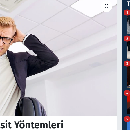
1
2
3
4
5
sit Yöntemleri