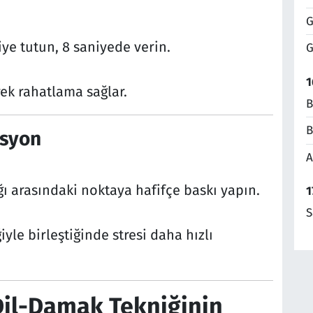
G
iye tutun, 8 saniyede verin.
G
1
rek rahatlama sağlar.
B
B
asyon
A
 arasındaki noktaya hafifçe baskı yapın.
1
S
yle birleştiğinde stresi daha hızlı
Dil-Damak Tekniğinin