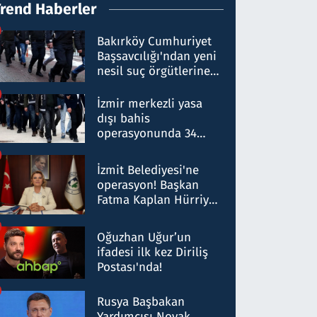
Trend Haberler
Bakırköy Cumhuriyet
Başsavcılığı'ndan yeni
nesil suç örgütlerine
operasyon: 50 şüpheli
hakkında gözaltı kararı
İzmir merkezli yasa
dışı bahis
operasyonunda 34
gözaltı: Yaklaşık 2
Milyar liralık para
İzmit Belediyesi'ne
trafiği tespit edildi
operasyon! Başkan
Fatma Kaplan Hürriyet
ve eşi gözaltına alındı
Oğuzhan Uğur’un
ifadesi ilk kez Diriliş
Postası'nda!
Rusya Başbakan
Yardımcısı Novak,