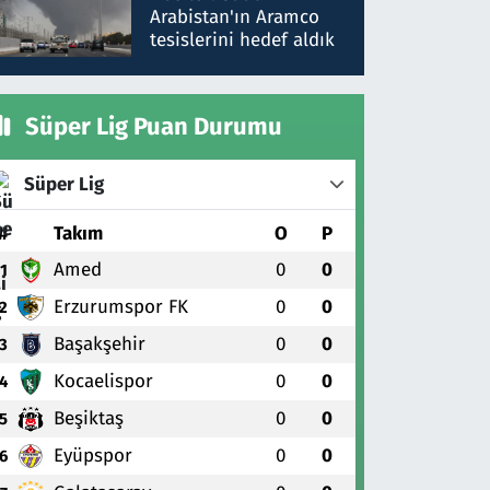
gönderdim
Arabistan'ın Aramco
tesislerini hedef aldık
Süper Lig Puan Durumu
Süper Lig
#
Takım
O
P
Amed
0
0
1
Erzurumspor FK
0
0
2
Başakşehir
0
0
3
Kocaelispor
0
0
4
Beşiktaş
0
0
5
Eyüpspor
0
0
6