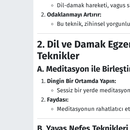
Dil-damak hareketi, vagus sin
Odaklanmayı Artırır:
Bu teknik, zihinsel yorgunlu
2. Dil ve Damak Egze
Teknikler
A. Meditasyon ile Birleşt
Dingin Bir Ortamda Yapın:
Sessiz bir yerde meditasyon
Faydası:
Meditasyonun rahatlatıcı etki
B. Yavaş Nefes Teknikleri