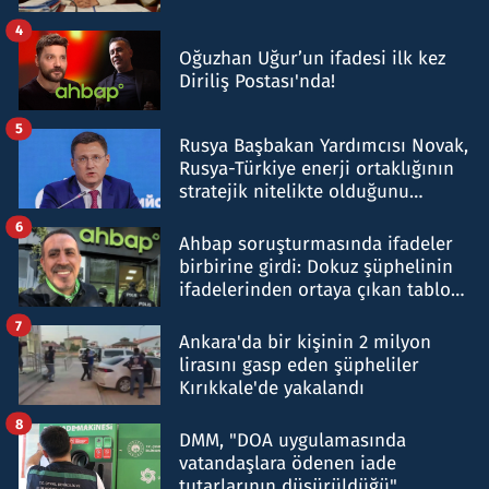
4
Oğuzhan Uğur’un ifadesi ilk kez
Diriliş Postası'nda!
5
Rusya Başbakan Yardımcısı Novak,
Rusya-Türkiye enerji ortaklığının
stratejik nitelikte olduğunu
belirtti
6
Ahbap soruşturmasında ifadeler
birbirine girdi: Dokuz şüphelinin
ifadelerinden ortaya çıkan tablo
şok etti
7
Ankara'da bir kişinin 2 milyon
lirasını gasp eden şüpheliler
Kırıkkale'de yakalandı
8
DMM, "DOA uygulamasında
vatandaşlara ödenen iade
tutarlarının düşürüldüğü"