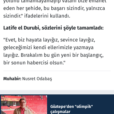
yolunu tamamlayamayıp vatanı bize emanet
eden her şehide, bu başarı sizindir, yalnızca
sizindir." ifadelerini kullandı.
Latife el Durubi, sözlerini şöyle tamamladı:
"Evet, biz hayata layığız, sevince layığız,
geleceğimizi kendi ellerimizle yazmaya
layığız. Bırakalım bu gün yeni bir başlangıç,
bir sonun habercisi olsun."
Muhabir:
Nusret Odabaş
Göztepe'den "olimpik"
çalışmalar