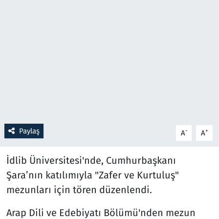
Resmi İlanlar
Rüya Tabirleri
Sağlık
Savunma Sanayi
Seçim 2023
Paylaş
-
+
A
A
Spor
İdlib Üniversitesi'nde, Cumhurbaşkanı
Teknoloji ve Bilim
Şara’nın katılımıyla "Zafer ve Kurtuluş"
mezunları için tören düzenlendi.
Televizyon
Arap Dili ve Edebiyatı Bölümü'nden mezun