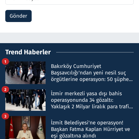
Gönder
Trend Haberler
1
Bakırköy Cumhuriyet
Başsavcılığı'ndan yeni nesil suç
örgütlerine operasyon: 50 şüpheli
hakkında gözaltı kararı
2
İzmir merkezli yasa dışı bahis
operasyonunda 34 gözaltı:
Yaklaşık 2 Milyar liralık para trafiği
tespit edildi
3
İzmit Belediyesi'ne operasyon!
Başkan Fatma Kaplan Hürriyet ve
eşi gözaltına alındı