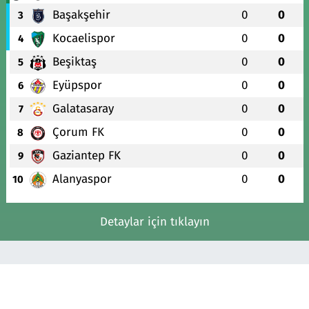
Başakşehir
0
0
3
Kocaelispor
0
0
4
Beşiktaş
0
0
5
Eyüpspor
0
0
6
Galatasaray
0
0
7
Çorum FK
0
0
8
Gaziantep FK
0
0
9
Alanyaspor
0
0
10
Detaylar için tıklayın