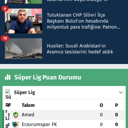
iddiasını yalanladı
9
Tutuklanan CHP Silivri İlçe
Başkanı Bulut'un hesabında
milyonluk para trafiğine: Patron
talimat verdi, ben gönderdim
10
Husiler: Suudi Arabistan'ın
Aramco tesislerini hedef aldık
Süper Lig Puan Durumu
Süper Lig
#
Takım
O
P
Amed
0
0
1
Erzurumspor FK
0
0
2