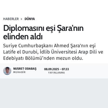
Gündem
HABERLER
DÜNYA
Haber
Diplomasını eşi Şara'nın
Kültür Sanat
elinden aldı
Suriye Cumhurbaşkanı Ahmed Şara'nın eşi
Kurumsal Haberler
Latife el Durubi, İdlib Üniversitesi Arap Dili ve
Edebiyatı Bölümü’nden mezun oldu.
Lezzet Durağı
NUSRET ODABAŞ
08.09.2025 - 07:33
Memur ve Kamu
MUHABIR
YAYINLANMA
Otomobil
Oyun
Ramazan