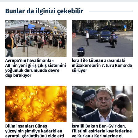
Bunlar da ilginizi çekebilir
Avrupa'nın havalimanları
İsrail ile Lübnan arasındaki
AB'nin yeni giriş çıkış sistemini
müzakerelerin 7. turu Roma'da
yoğunluk durumunda devre
sürüyor
dışı bırakıyor
Bilim insanları Güneş
İsrailli Bakan Ben-Gvir'den,
yüzeyinin şimdiye kadarki en
Filistinli esirlerin kıyafetlerine
ayrıntılı görüntüsünü elde etti
ve Kur'an-ı Kerimlerine el