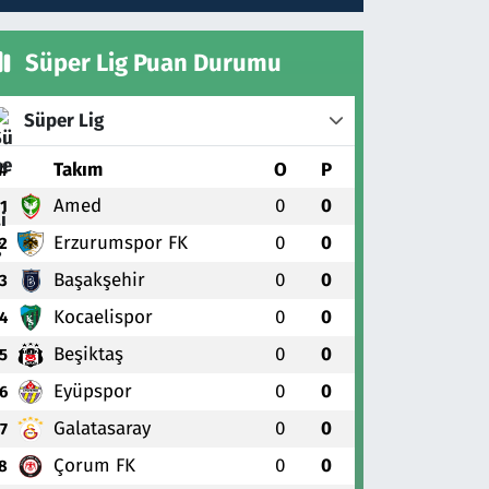
Süper Lig Puan Durumu
Süper Lig
#
Takım
O
P
Amed
0
0
1
Erzurumspor FK
0
0
2
Başakşehir
0
0
3
Kocaelispor
0
0
4
Beşiktaş
0
0
5
Eyüpspor
0
0
6
Galatasaray
0
0
7
Çorum FK
0
0
8