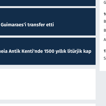
G
1
B
Guimaraes'i transfer etti
B
A
eia Antik Kenti'nde 1500 yıllık litürjik kap
1
S