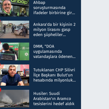
nitelikte olduğunu
Ahbap
belirtti
soruşturmasında
ifadeler birbirine girdi:
Dokuz şüphelinin
ifadelerinden ortaya
Ankara'da bir kişinin 2
çıkan tablo şok etti
milyon lirasını gasp
eden şüpheliler
Kırıkkale'de yakalandı
DMM, "DOA
uygulamasında
vatandaşlara ödenen
iade tutarlarının
düşürüldüğü" iddiasını
Tutuklanan CHP Silivri
yalanladı
İlçe Başkanı Bulut'un
hesabında milyonluk
para trafiğine: Patron
talimat verdi, ben
Husiler: Suudi
gönderdim
Arabistan'ın Aramco
tesislerini hedef aldık