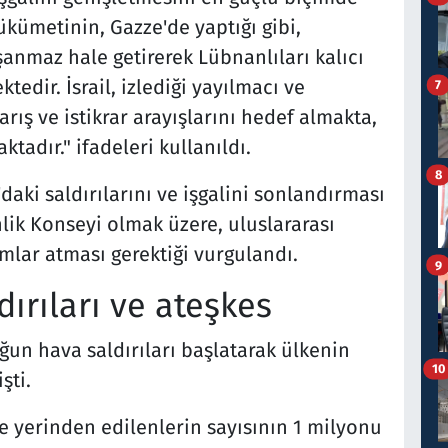
kümetinin, Gazze'de yaptığı gibi,
şanmaz hale getirerek Lübnanlıları kalıcı
edir. İsrail, izlediği yayılmacı ve
7
arış ve istikrar arayışlarını hedef almakta,
tadır." ifadeleri kullanıldı.
8
daki saldırılarını ve işgalini sonlandırması
nlik Konseyi olmak üzere, uluslararası
lar atması gerektiği vurgulandı.
9
dırıları ve ateşkes
oğun hava saldırıları başlatarak ülkenin
10
şti.
 yerinden edilenlerin sayısının 1 milyonu