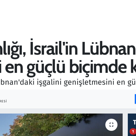
ığı, İsrail'in Lübnan
 en güçlü biçimde 
 Lübnan'daki işgalini genişletmesini en g
RESI
1