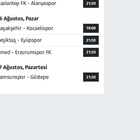
aziantep FK - Alanyaspor
21:30
6 Ağustos, Pazar
aşakşehir - Kocaelispor
19:00
eşiktaş - Eyüpspor
21:30
med - Erzurumspor FK
21:30
7 Ağustos, Pazartesi
amsunspor - Göztepe
21:30