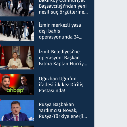
Bakırköy Cumhuriyet
Başsavcılığı'ndan yeni
nesil suç örgütlerine
operasyon: 50 şüpheli
hakkında gözaltı kararı
İzmir merkezli yasa
dışı bahis
operasyonunda 34
gözaltı: Yaklaşık 2
Milyar liralık para
İzmit Belediyesi'ne
trafiği tespit edildi
operasyon! Başkan
Fatma Kaplan Hürriyet
ve eşi gözaltına alındı
Oğuzhan Uğur’un
ifadesi ilk kez Diriliş
Postası'nda!
Rusya Başbakan
Yardımcısı Novak,
Rusya-Türkiye enerji
ortaklığının stratejik