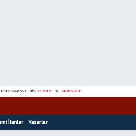
ALTIN
6660.55
BİST
13.779
BTC
64.815,30
mi İlanlar
Yazarlar