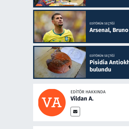
EDITÖRÜN SEÇTIĞI
Arsenal, Bruno 
EDITÖRÜN SEÇTIĞI
Pisidia Antiokh
bulundu
EDITÖR HAKKINDA
Vildan A.