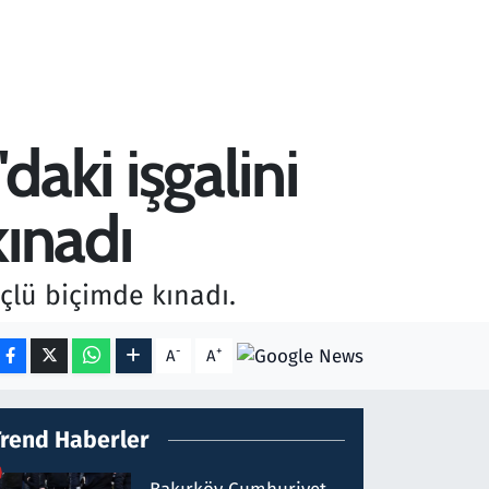
'daki işgalini
kınadı
üçlü biçimde kınadı.
-
+
A
A
Trend Haberler