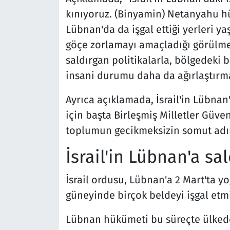
kınıyoruz. (Binyamin) Netanyahu hü
Lübnan'da da işgal ettiği yerleri ya
göçe zorlamayı amaçladığı görülmekt
saldırgan politikalarla, bölgedeki b
insani durumu daha da ağırlaştırmak
Ayrıca açıklamada, İsrail'in Lübnan'
için başta Birleşmiş Milletler Güve
toplumun gecikmeksizin somut adım
İsrail'in Lübnan'a sal
İsrail ordusu, Lübnan'a 2 Mart'ta y
güneyinde birçok beldeyi işgal etmi
Lübnan hükümeti bu süreçte ülkede