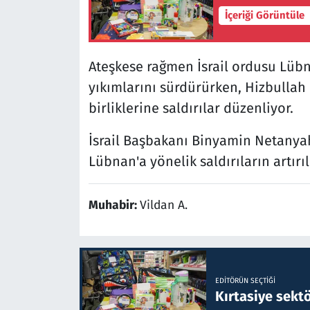
İçeriği Görüntüle
Ateşkese rağmen İsrail ordusu Lübna
yıkımlarını sürdürürken, Hizbullah is
birliklerine saldırılar düzenliyor.
İsrail Başbakanı Binyamin Netanyah
Lübnan'a yönelik saldırıların artırı
Muhabir:
Vildan A.
EDITÖRÜN SEÇTIĞI
Kırtasiye sekt