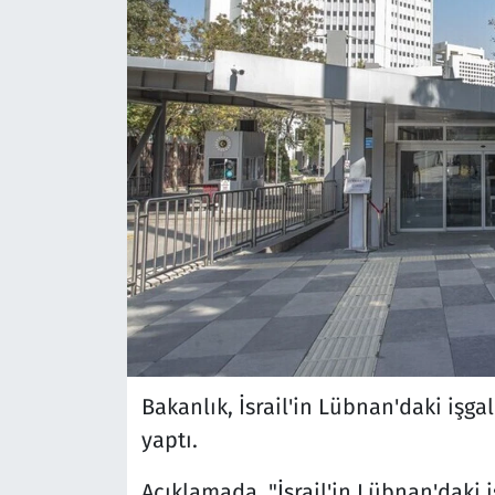
Bakanlık, İsrail'in Lübnan'daki işga
yaptı.
Açıklamada, "İsrail'in Lübnan'daki 