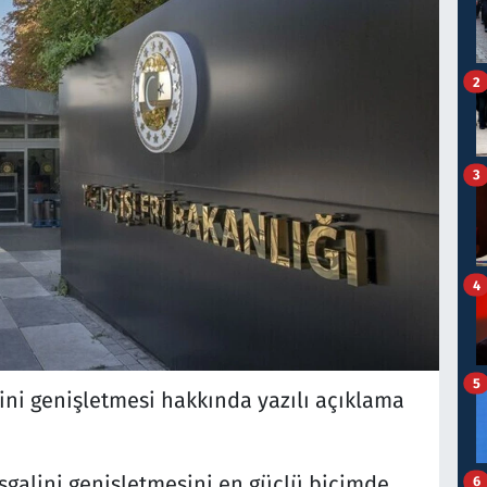
2
3
4
5
lini genişletmesi hakkında yazılı açıklama
işgalini genişletmesini en güçlü biçimde
6