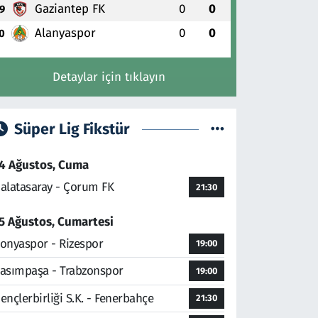
Gaziantep FK
0
0
9
Alanyaspor
0
0
0
Detaylar için tıklayın
Süper Lig Fikstür
4 Ağustos, Cuma
alatasaray - Çorum FK
21:30
5 Ağustos, Cumartesi
onyaspor - Rizespor
19:00
asımpaşa - Trabzonspor
19:00
ençlerbirliği S.K. - Fenerbahçe
21:30