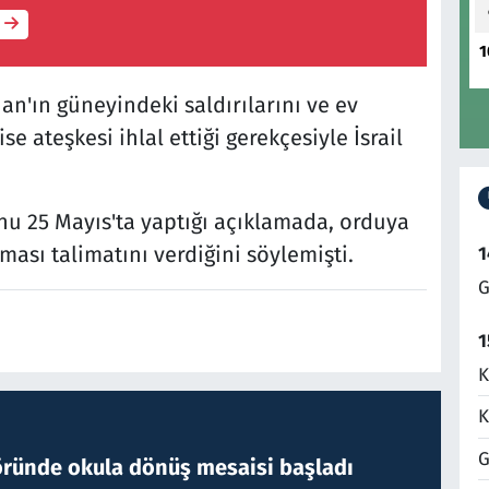
1
n'ın güneyindeki saldırılarını ve ev
e ateşkesi ihlal ettiği gerekçesiyle İsrail
u 25 Mayıs'ta yaptığı açıklamada, orduya
lması talimatını verdiğini söylemişti.
1
G
1
K
K
G
öründe okula dönüş mesaisi başladı