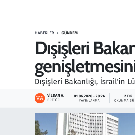
Resmi İlanlar
Rüya Tabirleri
HABERLER
GÜNDEM
Dışişleri Bakanl
Sağlık
genişletmesini
Savunma Sanayi
Seçim 2023
Dışişleri Bakanlığı, İsrail'in
Spor
VILDAN A.
01.06.2026 - 20:24
2 DK
EDITÖR
YAYINLANMA
OKUNMA SÜ
Teknoloji ve Bilim
Televizyon