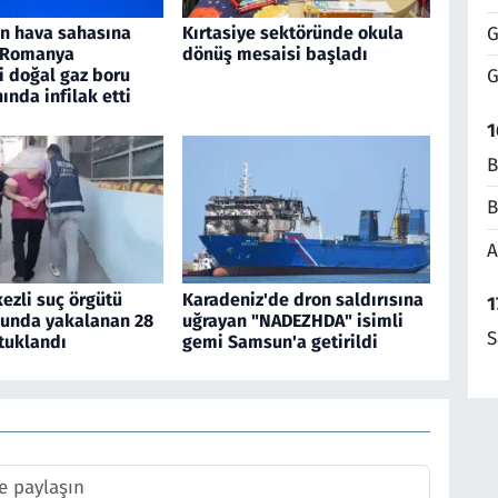
G
an hava sahasına
Kırtasiye sektöründe okula
, Romanya
dönüş mesaisi başladı
i doğal gaz boru
G
nında infilak etti
1
B
B
A
ezli suç örgütü
Karadeniz'de dron saldırısına
1
unda yakalanan 28
uğrayan "NADEZHDA" isimli
S
tuklandı
gemi Samsun'a getirildi