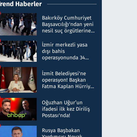
Trend Haberler
Bakırköy Cumhuriyet
Başsavcılığı'ndan yeni
nesil suç örgütlerine
operasyon: 50 şüpheli
hakkında gözaltı kararı
İzmir merkezli yasa
dışı bahis
operasyonunda 34
gözaltı: Yaklaşık 2
Milyar liralık para
İzmit Belediyesi'ne
trafiği tespit edildi
operasyon! Başkan
Fatma Kaplan Hürriyet
ve eşi gözaltına alındı
Oğuzhan Uğur’un
ifadesi ilk kez Diriliş
Postası'nda!
Rusya Başbakan
Yardımcısı Novak,