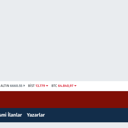
ALTIN
6660.55
BİST
13.779
BTC
64.840,97
mi İlanlar
Yazarlar