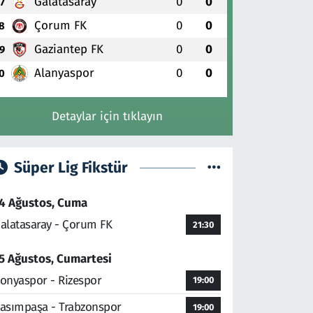
Galatasaray
0
0
7
Çorum FK
0
0
8
Gaziantep FK
0
0
9
Alanyaspor
0
0
0
Detaylar için tıklayın
Süper Lig Fikstür
4 Ağustos, Cuma
alatasaray - Çorum FK
21:30
5 Ağustos, Cumartesi
onyaspor - Rizespor
19:00
asımpaşa - Trabzonspor
19:00