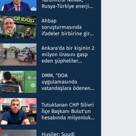
Rusya-Türkiye enerji
ortaklığının stratejik
nitelikte olduğunu
Ahbap
belirtti
soruşturmasında
ifadeler birbirine girdi:
Dokuz şüphelinin
ifadelerinden ortaya
Ankara'da bir kişinin 2
çıkan tablo şok etti
milyon lirasını gasp
eden şüpheliler
Kırıkkale'de yakalandı
DMM, "DOA
uygulamasında
vatandaşlara ödenen
iade tutarlarının
düşürüldüğü" iddiasını
Tutuklanan CHP Silivri
yalanladı
İlçe Başkanı Bulut'un
hesabında milyonluk
para trafiğine: Patron
talimat verdi, ben
Husiler: Suudi