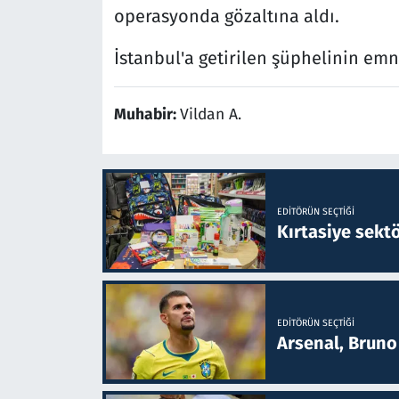
operasyonda gözaltına aldı.
İstanbul'a getirilen şüphelinin emn
Muhabir:
Vildan A.
EDITÖRÜN SEÇTIĞI
Kırtasiye sekt
EDITÖRÜN SEÇTIĞI
Arsenal, Bruno 