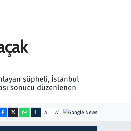
açak
nlayan şüpheli, İstanbul
şması sonucu düzenlenen
-
+
A
A