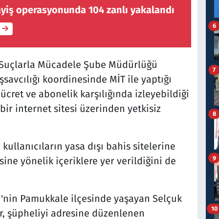
ayiş operasyonunda 104 zanlı yakalandı
6
 Suçlarla Mücadele Şube Müdürlüğü
7
savcılığı koordinesinde MİT ile yaptığı
 ücret ve abonelik karşılığında izleyebildiği
ir internet sitesi üzerinden yetkisiz
8
 kullanıcıların yasa dışı bahis sitelerine
9
ine yönelik içeriklere yer verildiğini de
li'nin Pamukkale ilçesinde yaşayan Selçuk
10
ler, şüpheliyi adresine düzenlenen