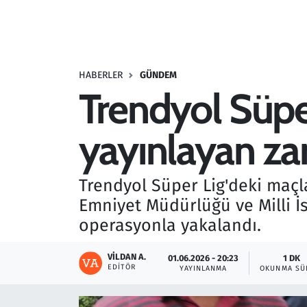
Resmi İlanlar
Rüya Tabirleri
HABERLER
GÜNDEM
Trendyol Süper
Sağlık
yayınlayan zan
Savunma Sanayi
Seçim 2023
Trendyol Süper Lig'deki maçla
Emniyet Müdürlüğü ve Milli İ
Spor
operasyonla yakalandı.
Teknoloji ve Bilim
VILDAN A.
01.06.2026 - 20:23
1 DK
EDITÖR
YAYINLANMA
OKUNMA SÜ
Televizyon