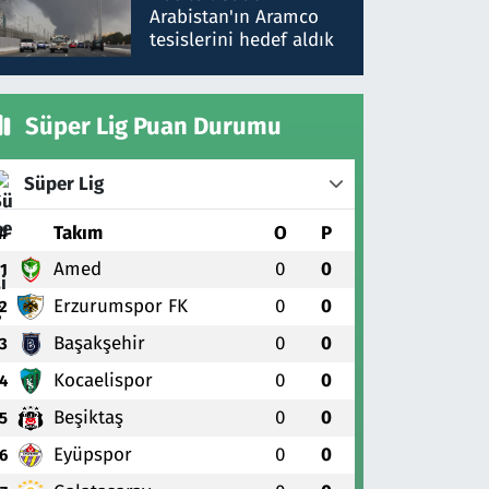
gönderdim
Arabistan'ın Aramco
tesislerini hedef aldık
Süper Lig Puan Durumu
Süper Lig
#
Takım
O
P
Amed
0
0
1
Erzurumspor FK
0
0
2
Başakşehir
0
0
3
Kocaelispor
0
0
4
Beşiktaş
0
0
5
Eyüpspor
0
0
6