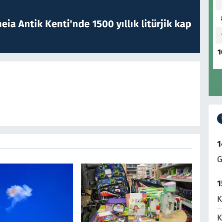
eia Antik Kenti'nde 1500 yıllık litürjik kap
1
1
G
1
K
K