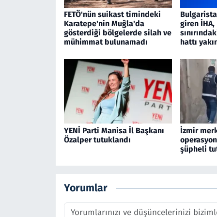
FETÖ'nün suikast timindeki
Bulgarist
Karatepe'nin Muğla'da
giren İHA
gösterdiği bölgelerde silah ve
sınırındak
mühimmat bulunamadı
hattı yakı
YENİ Parti Manisa İl Başkanı
İzmir merk
Özalper tutuklandı
operasyon
şüpheli tu
Yorumlar