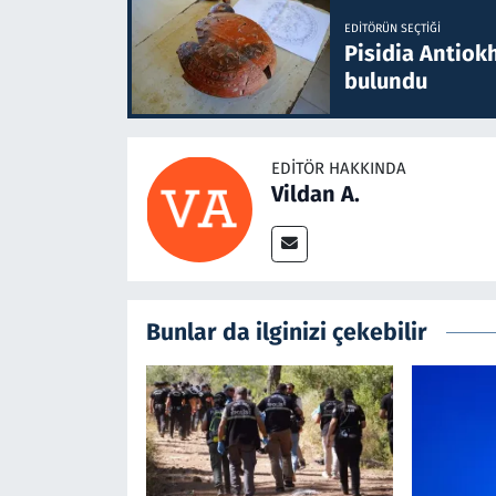
EDITÖRÜN SEÇTIĞI
Pisidia Antiokh
bulundu
EDITÖR HAKKINDA
Vildan A.
Bunlar da ilginizi çekebilir