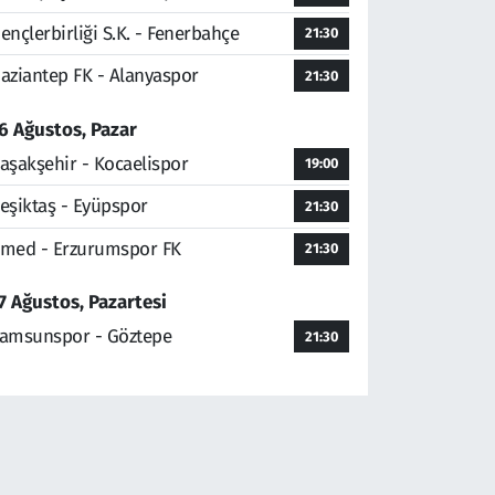
ençlerbirliği S.K. - Fenerbahçe
21:30
aziantep FK - Alanyaspor
21:30
6 Ağustos, Pazar
aşakşehir - Kocaelispor
19:00
eşiktaş - Eyüpspor
21:30
med - Erzurumspor FK
21:30
7 Ağustos, Pazartesi
amsunspor - Göztepe
21:30