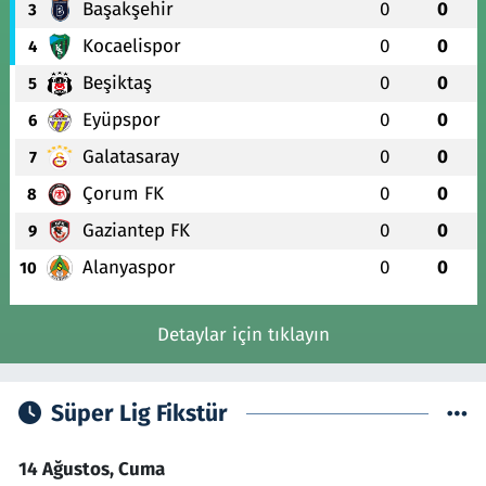
Başakşehir
0
0
3
Kocaelispor
0
0
4
Beşiktaş
0
0
5
Eyüpspor
0
0
6
Galatasaray
0
0
7
Çorum FK
0
0
8
Gaziantep FK
0
0
9
Alanyaspor
0
0
10
Detaylar için tıklayın
Süper Lig Fikstür
14 Ağustos, Cuma