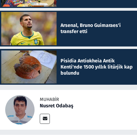
Arsenal, Bruno Guimaraes'i
transfer etti
Pisidia Antiokheia Antik
Kenti'nde 1500 yıllık litürjik kap
bulundu
MUHABIR
Nusret Odabaş