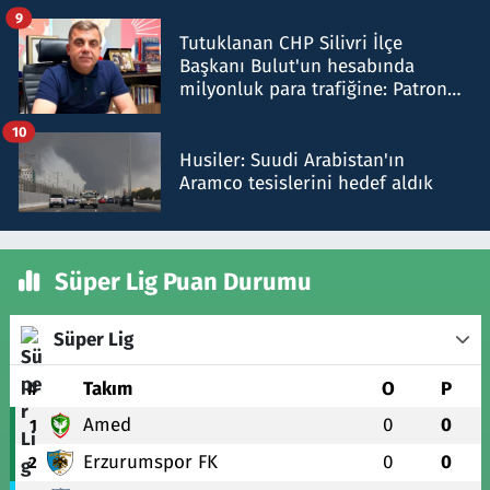
iddiasını yalanladı
9
Tutuklanan CHP Silivri İlçe
Başkanı Bulut'un hesabında
milyonluk para trafiğine: Patron
talimat verdi, ben gönderdim
10
Husiler: Suudi Arabistan'ın
Aramco tesislerini hedef aldık
Süper Lig Puan Durumu
Süper Lig
#
Takım
O
P
Amed
0
0
1
Erzurumspor FK
0
0
2