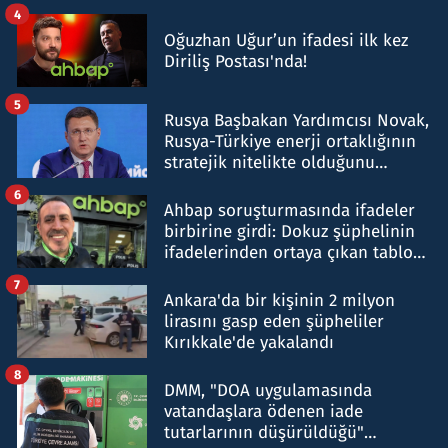
4
Oğuzhan Uğur’un ifadesi ilk kez
Diriliş Postası'nda!
5
Rusya Başbakan Yardımcısı Novak,
Rusya-Türkiye enerji ortaklığının
stratejik nitelikte olduğunu
belirtti
6
Ahbap soruşturmasında ifadeler
birbirine girdi: Dokuz şüphelinin
ifadelerinden ortaya çıkan tablo
şok etti
7
Ankara'da bir kişinin 2 milyon
lirasını gasp eden şüpheliler
Kırıkkale'de yakalandı
8
DMM, "DOA uygulamasında
vatandaşlara ödenen iade
tutarlarının düşürüldüğü"