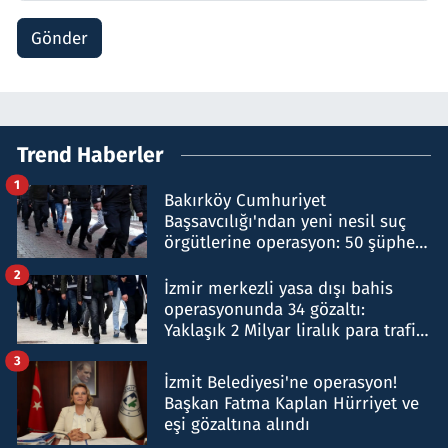
Gönder
Trend Haberler
1
Bakırköy Cumhuriyet
Başsavcılığı'ndan yeni nesil suç
örgütlerine operasyon: 50 şüpheli
hakkında gözaltı kararı
2
İzmir merkezli yasa dışı bahis
operasyonunda 34 gözaltı:
Yaklaşık 2 Milyar liralık para trafiği
tespit edildi
3
İzmit Belediyesi'ne operasyon!
Başkan Fatma Kaplan Hürriyet ve
eşi gözaltına alındı