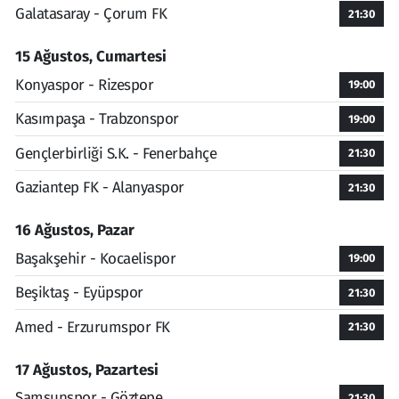
Galatasaray - Çorum FK
21:30
15 Ağustos, Cumartesi
Konyaspor - Rizespor
19:00
Kasımpaşa - Trabzonspor
19:00
Gençlerbirliği S.K. - Fenerbahçe
21:30
Gaziantep FK - Alanyaspor
21:30
16 Ağustos, Pazar
Başakşehir - Kocaelispor
19:00
Beşiktaş - Eyüpspor
21:30
Amed - Erzurumspor FK
21:30
17 Ağustos, Pazartesi
Samsunspor - Göztepe
21:30