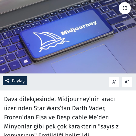
Resmi İlanlar
Rüya Tabirleri
Sağlık
Savunma Sanayi
Seçim 2023
Paylaş
-
+
A
A
Spor
Dava dilekçesinde, Midjourney’nin aracı
Teknoloji ve Bilim
üzerinden Star Wars’tan Darth Vader,
Frozen’dan Elsa ve Despicable Me’den
Televizyon
Minyonlar gibi pek çok karakterin "sayısız
kopyasının" üretildiği belirtildi.