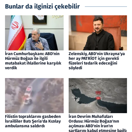
Bunlar da ilginizi çekebilir
İran Cumhurbaşkanı: ABD'nin
Zelenskiy, ABD'nin Ukrayna'ya
Hürmüz Boğazı ile ilgili
her ay PATRİOT için gerekli
mutabakat ihlallerine karşılık
füzeleri tedarik edeceğini
verdik
söyledi
Filistin topraklarını gasbeden
İran Devrim Muhafızları
İsrailliler Batı Şeria'da Kızılay
Ordusu: Hürmüz Boğazı'nın
ambulansına saldırdı
açılması ABD'nin İran'ın
şartlarını kabul etmesine bağlı