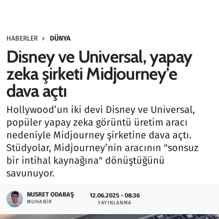
Gündem
HABERLER
DÜNYA
Haber
Disney ve Universal, yapay
Kültür Sanat
zeka şirketi Midjourney'e
dava açtı
Kurumsal Haberler
Hollywood’un iki devi Disney ve Universal,
Lezzet Durağı
popüler yapay zeka görüntü üretim aracı
nedeniyle Midjourney şirketine dava açtı.
Memur ve Kamu
Stüdyolar, Midjourney’nin aracının "sonsuz
bir intihal kaynağına" dönüştüğünü
Otomobil
savunuyor.
Oyun
NUSRET ODABAŞ
12.06.2025 - 08:36
MUHABIR
YAYINLANMA
Ramazan