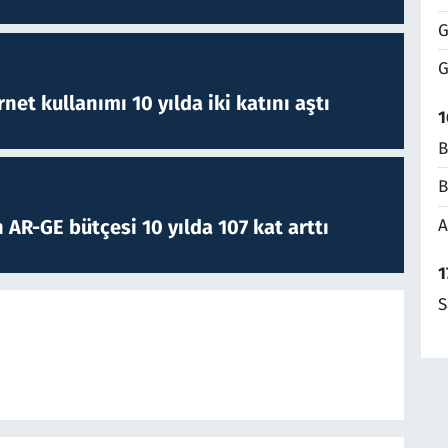
G
G
rnet kullanımı 10 yılda iki katını aştı
1
B
B
A
 AR-GE bütçesi 10 yılda 107 kat arttı
1
S