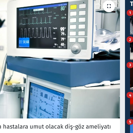
1
2
3
4
5
 hastalara umut olacak diş-göz ameliyatı