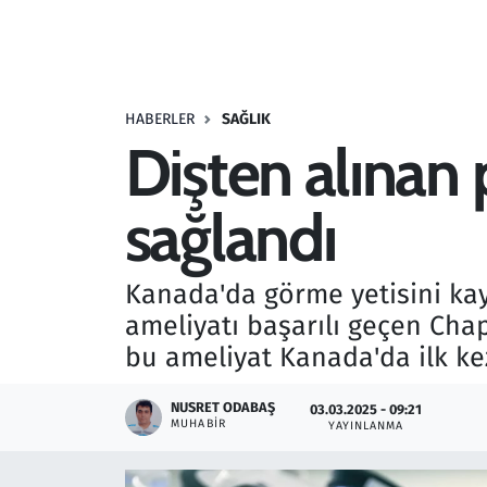
Resmi İlanlar
Rüya Tabirleri
HABERLER
SAĞLIK
Dişten alınan 
Sağlık
sağlandı
Savunma Sanayi
Seçim 2023
Kanada'da görme yetisini kay
ameliyatı başarılı geçen Cha
Spor
bu ameliyat Kanada'da ilk kez
Teknoloji ve Bilim
NUSRET ODABAŞ
03.03.2025 - 09:21
MUHABIR
YAYINLANMA
Televizyon