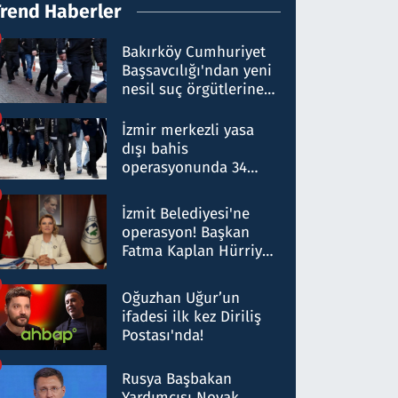
Trend Haberler
Bakırköy Cumhuriyet
Başsavcılığı'ndan yeni
nesil suç örgütlerine
operasyon: 50 şüpheli
hakkında gözaltı kararı
İzmir merkezli yasa
dışı bahis
operasyonunda 34
gözaltı: Yaklaşık 2
Milyar liralık para
İzmit Belediyesi'ne
trafiği tespit edildi
operasyon! Başkan
Fatma Kaplan Hürriyet
ve eşi gözaltına alındı
Oğuzhan Uğur’un
ifadesi ilk kez Diriliş
Postası'nda!
Rusya Başbakan
Yardımcısı Novak,