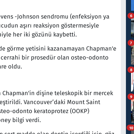
evens -Johnson sendromu (enfeksiyon ya
6
 vücudun aşırı reaksiyon göstermesiyle
iyle her iki gözünü kaybetti.
7
e de görme yetisini kazanamayan Chapman'e
i cerrahi bir prosedür olan osteo-odonto
re oldu.
8
n Chapman'in dişine teleskopik bir mercek
9
eştirildi. Vancouver’daki Mount Saint
steo-odonto keratoprotez (OOKP)
ey bilgi verdi.
10
n sert madde olan dentin içerdiği için, göz