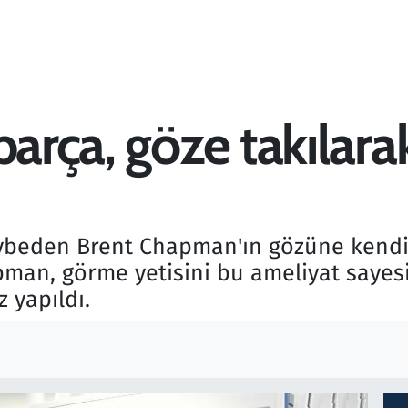
parça, göze takılar
beden Brent Chapman'ın gözüne kendi di
pman, görme yetisini bu ameliyat sayes
 yapıldı.