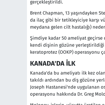
gerçekleştirildi.
Brent Chapman, 13 yaşındayken St
da ilaç gibi bir tetikleyiciye karşı
meydana gelen cilt hastalığı) neden
Şimdiye kadar 50 ameliyat geçirs
kendi dişinin gözüne yerleştirildiğ
keratoprotez (OOKP) operasyonu ça
KANADA'DA İLK
Kanada'da bu ameliyatı ilk kez ola
takıldı ardından bu diş gözüne yerl
Joseph Hastanesi'nde uygulanan o
operasyonu hakkında Dr. Greg Molon
Moloney, işlerin, vücutta üretilen e