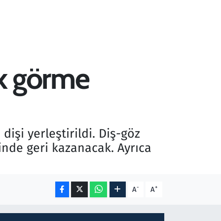
ak görme
şi yerleştirildi. Diş-göz
inde geri kazanacak. Ayrıca
-
+
A
A