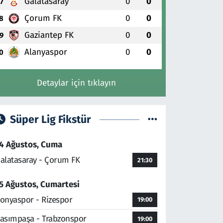
Galatasaray
0
0
7
Çorum FK
0
0
8
Gaziantep FK
0
0
9
Alanyaspor
0
0
0
Detaylar için tıklayın
Süper Lig Fikstür
4 Ağustos, Cuma
alatasaray - Çorum FK
21:30
5 Ağustos, Cumartesi
onyaspor - Rizespor
19:00
asımpaşa - Trabzonspor
19:00