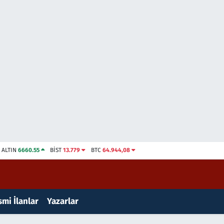
ALTIN
6660.55
BİST
13.779
BTC
64.944,08
mi İlanlar
Yazarlar