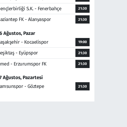
ençlerbirliği S.K. - Fenerbahçe
21:30
aziantep FK - Alanyaspor
21:30
6 Ağustos, Pazar
aşakşehir - Kocaelispor
19:00
eşiktaş - Eyüpspor
21:30
med - Erzurumspor FK
21:30
7 Ağustos, Pazartesi
amsunspor - Göztepe
21:30