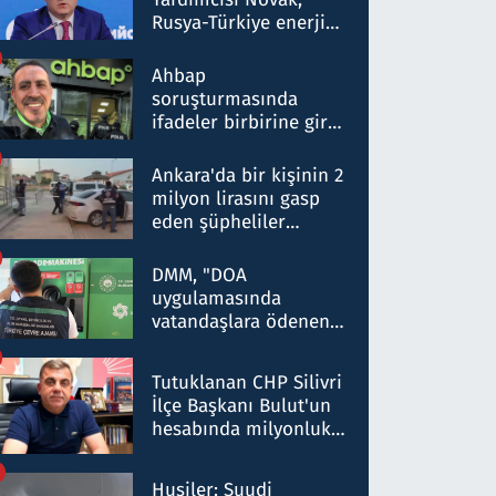
Rusya-Türkiye enerji
ortaklığının stratejik
nitelikte olduğunu
Ahbap
belirtti
soruşturmasında
ifadeler birbirine girdi:
Dokuz şüphelinin
ifadelerinden ortaya
Ankara'da bir kişinin 2
çıkan tablo şok etti
milyon lirasını gasp
eden şüpheliler
Kırıkkale'de yakalandı
DMM, "DOA
uygulamasında
vatandaşlara ödenen
iade tutarlarının
düşürüldüğü" iddiasını
Tutuklanan CHP Silivri
yalanladı
İlçe Başkanı Bulut'un
hesabında milyonluk
para trafiğine: Patron
talimat verdi, ben
Husiler: Suudi