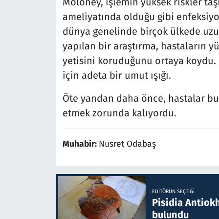
Moloney, işlemin yüksek riskler taşı
ameliyatında olduğu gibi enfeksiy
dünya genelinde birçok ülkede uzun
yapılan bir araştırma, hastaların 
yetisini koruduğunu ortaya koydu. 
için adeta bir umut ışığı.
Öte yandan daha önce, hastalar bu 
etmek zorunda kalıyordu.
Muhabir:
Nusret Odabaş
EDITÖRÜN SEÇTIĞI
Pisidia Antiokh
bulundu