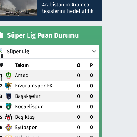
gönderdim
Arabistan'ın Aramco
tesislerini hedef aldık
Süper Lig Puan Durumu
Süper Lig
#
Takım
O
P
Amed
0
0
1
Erzurumspor FK
0
0
2
Başakşehir
0
0
3
Kocaelispor
0
0
4
Beşiktaş
0
0
5
Eyüpspor
0
0
6