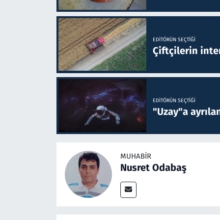
EDITÖRÜN SEÇTIĞI
Çiftçilerin inte
EDITÖRÜN SEÇTIĞI
"Uzay"a ayrılan
MUHABIR
Nusret Odabaş