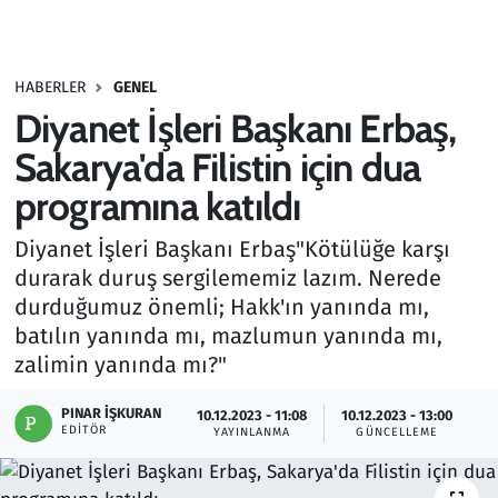
Gündem
HABERLER
GENEL
Haber
Diyanet İşleri Başkanı Erbaş,
Kültür Sanat
Sakarya'da Filistin için dua
programına katıldı
Kurumsal Haberler
Diyanet İşleri Başkanı Erbaş"Kötülüğe karşı
Lezzet Durağı
durarak duruş sergilememiz lazım. Nerede
durduğumuz önemli; Hakk'ın yanında mı,
Memur ve Kamu
batılın yanında mı, mazlumun yanında mı,
zalimin yanında mı?"
Otomobil
PINAR İŞKURAN
10.12.2023 - 11:08
10.12.2023 - 13:00
EDITÖR
Oyun
YAYINLANMA
GÜNCELLEME
Ramazan