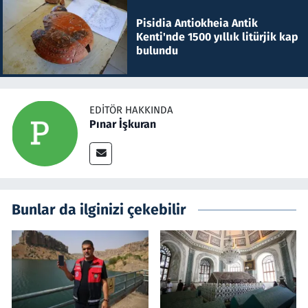
Pisidia Antiokheia Antik
Kenti'nde 1500 yıllık litürjik kap
bulundu
EDITÖR HAKKINDA
Pınar İşkuran
Bunlar da ilginizi çekebilir