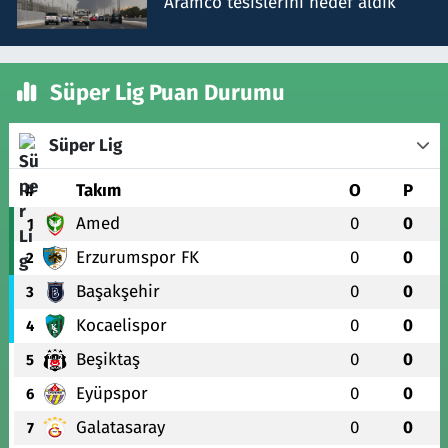
Aramco tesislerini hedef aldık
Süper Lig Puan Durumu
Süper Lig
#
Takım
O
P
Amed
0
0
1
Erzurumspor FK
0
0
2
Başakşehir
0
0
3
Kocaelispor
0
0
4
Beşiktaş
0
0
5
Eyüpspor
0
0
6
Galatasaray
0
0
7