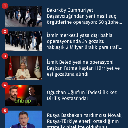
1
Bakırköy Cumhuriyet
Başsavcılığı'ndan yeni nesil suç
örgütlerine operasyon: 50 şüpheli
hakkında gözaltı kararı
2
İzmir merkezli yasa dışı bahis
operasyonunda 34 gözaltı:
Yaklaşık 2 Milyar liralık para trafiği
tespit edildi
3
İzmit Belediyesi'ne operasyon!
Başkan Fatma Kaplan Hürriyet ve
eşi gözaltına alındı
4
Oğuzhan Uğur’un ifadesi ilk kez
Diriliş Postası'nda!
5
Rusya Başbakan Yardımcısı Novak,
Rusya-Türkiye enerji ortaklığının
stratejik nitelikte olduğunu