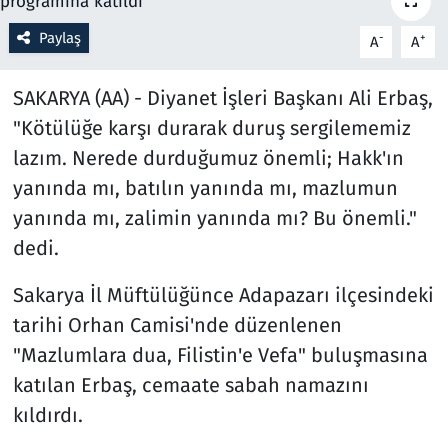
Paylaş
-
+
A
A
Resmi İlanlar
SAKARYA (AA) - Diyanet İşleri Başkanı Ali Erbaş,
Rüya Tabirleri
"Kötülüğe karşı durarak duruş sergilememiz
Sağlık
lazım. Nerede durduğumuz önemli; Hakk'ın
yanında mı, batılın yanında mı, mazlumun
Savunma Sanayi
yanında mı, zalimin yanında mı? Bu önemli."
dedi.
Seçim 2023
Sakarya İl Müftülüğünce Adapazarı ilçesindeki
Spor
tarihi Orhan Camisi'nde düzenlenen
Teknoloji ve Bilim
"Mazlumlara dua, Filistin'e Vefa" buluşmasına
katılan Erbaş, cemaate sabah namazını
Televizyon
kıldırdı.