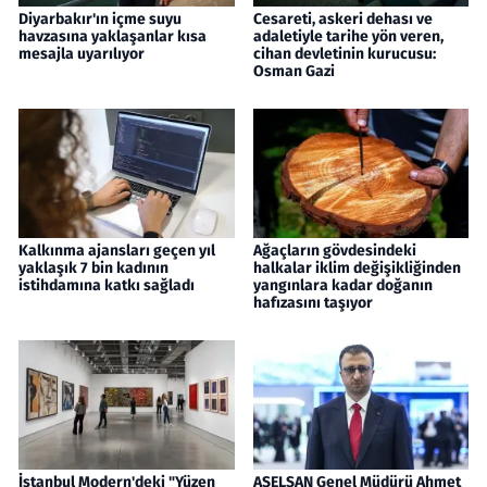
Diyarbakır'ın içme suyu
Cesareti, askeri dehası ve
havzasına yaklaşanlar kısa
adaletiyle tarihe yön veren,
mesajla uyarılıyor
cihan devletinin kurucusu:
Osman Gazi
Kalkınma ajansları geçen yıl
Ağaçların gövdesindeki
yaklaşık 7 bin kadının
halkalar iklim değişikliğinden
istihdamına katkı sağladı
yangınlara kadar doğanın
hafızasını taşıyor
İstanbul Modern'deki "Yüzen
ASELSAN Genel Müdürü Ahmet