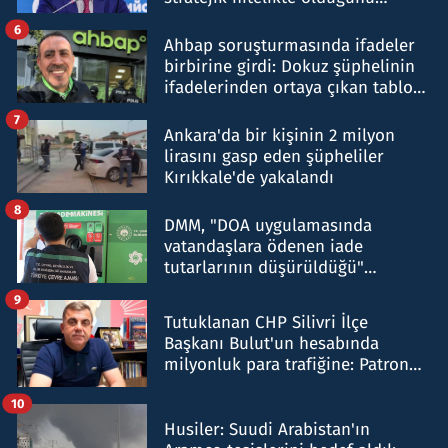
belirtti
6
Ahbap soruşturmasında ifadeler
birbirine girdi: Dokuz şüphelinin
ifadelerinden ortaya çıkan tablo
şok etti
7
Ankara'da bir kişinin 2 milyon
lirasını gasp eden şüpheliler
Kırıkkale'de yakalandı
8
DMM, "DOA uygulamasında
vatandaşlara ödenen iade
tutarlarının düşürüldüğü"
iddiasını yalanladı
9
Tutuklanan CHP Silivri İlçe
Başkanı Bulut'un hesabında
milyonluk para trafiğine: Patron
talimat verdi, ben gönderdim
10
Husiler: Suudi Arabistan'ın