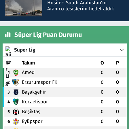
Husiler: Suudi Arabistan'ın
Aramco tesislerini hedef aldık
Süper Lig Puan Durumu
Süper Lig
#
Takım
O
P
Amed
0
0
1
Erzurumspor FK
0
0
2
Başakşehir
0
0
3
Kocaelispor
0
0
4
Beşiktaş
0
0
5
Eyüpspor
0
0
6