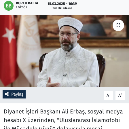
BURCU BALTA
15.03.2025 - 16:39
EDITÖR
YAYINLANMA
Resmi İlanlar
Rüya Tabirleri
Sağlık
Savunma Sanayi
Seçim 2023
Spor
Paylaş
-
+
A
A
Teknoloji ve Bilim
Diyanet İşleri Başkanı Ali Erbaş, sosyal medya
Televizyon
hesabı X üzerinden, "Uluslararası İslamofobi
ile Mücadele Günü" dolayısıyla mesaj