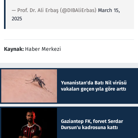
— Prof. Dr. Ali Erbaş (@DIBAliErbas)
March 15,
2025
Kaynak:
Haber Merkezi
Yunanistan'da Batı Nil virüsü
vakaları geçen yıla göre arttı
Gaziantep FK, forvet Serdar
Dursun'u kadrosuna kattı