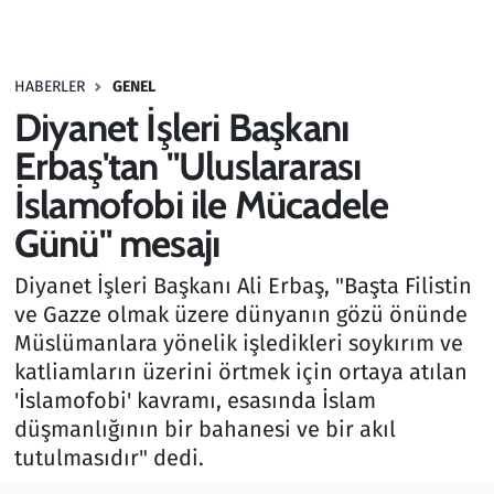
Gündem
HABERLER
GENEL
Haber
Diyanet İşleri Başkanı
Kültür Sanat
Erbaş'tan "Uluslararası
İslamofobi ile Mücadele
Kurumsal Haberler
Günü" mesajı
Lezzet Durağı
Diyanet İşleri Başkanı Ali Erbaş, "Başta Filistin
ve Gazze olmak üzere dünyanın gözü önünde
Memur ve Kamu
Müslümanlara yönelik işledikleri soykırım ve
katliamların üzerini örtmek için ortaya atılan
Otomobil
'İslamofobi' kavramı, esasında İslam
düşmanlığının bir bahanesi ve bir akıl
Oyun
tutulmasıdır" dedi.
Ramazan