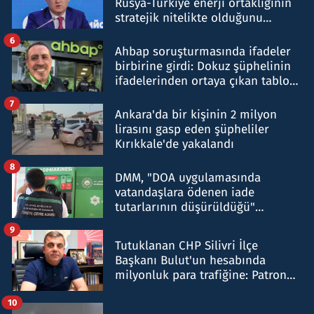
Rusya-Türkiye enerji ortaklığının
stratejik nitelikte olduğunu
belirtti
6
Ahbap soruşturmasında ifadeler
birbirine girdi: Dokuz şüphelinin
ifadelerinden ortaya çıkan tablo
şok etti
7
Ankara'da bir kişinin 2 milyon
lirasını gasp eden şüpheliler
Kırıkkale'de yakalandı
8
DMM, "DOA uygulamasında
vatandaşlara ödenen iade
tutarlarının düşürüldüğü"
iddiasını yalanladı
9
Tutuklanan CHP Silivri İlçe
Başkanı Bulut'un hesabında
milyonluk para trafiğine: Patron
talimat verdi, ben gönderdim
10