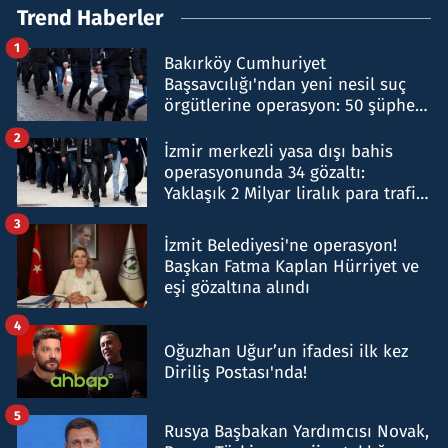
Trend Haberler
1
Bakırköy Cumhuriyet
Başsavcılığı'ndan yeni nesil suç
örgütlerine operasyon: 50 şüpheli
hakkında gözaltı kararı
2
İzmir merkezli yasa dışı bahis
operasyonunda 34 gözaltı:
Yaklaşık 2 Milyar liralık para trafiği
tespit edildi
3
İzmit Belediyesi'ne operasyon!
Başkan Fatma Kaplan Hürriyet ve
eşi gözaltına alındı
4
Oğuzhan Uğur’un ifadesi ilk kez
Diriliş Postası'nda!
5
Rusya Başbakan Yardımcısı Novak,