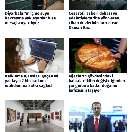
Diyarbakır'ın içme suyu
Cesareti, askeri dehası ve
havzasına yaklaşanlar kısa
adaletiyle tarihe yön veren,
mesajla uyarılıyor
cihan devletinin kurucusu:
Osman Gazi
Kalkınma ajansları geçen yıl
Ağaçların gövdesindeki
yaklaşık 7 bin kadının
halkalar iklim değişikliğinden
istihdamına katkı sağladı
yangınlara kadar doğanın
hafızasını taşıyor