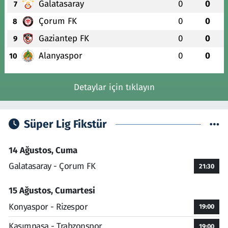
Galatasaray
0
0
7
Çorum FK
0
0
8
Gaziantep FK
0
0
9
Alanyaspor
0
0
10
Detaylar için tıklayın
Süper Lig Fikstür
14 Ağustos, Cuma
Galatasaray - Çorum FK
21:30
15 Ağustos, Cumartesi
Konyaspor - Rizespor
19:00
Kasımpaşa - Trabzonspor
19:00