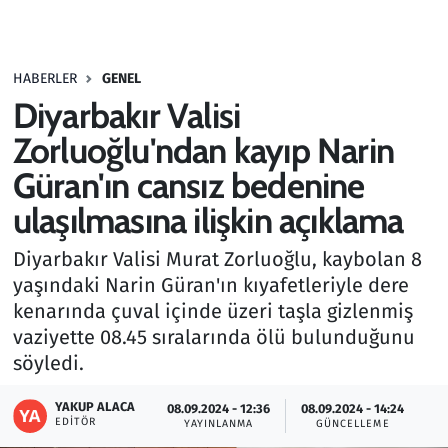
Gündem
HABERLER
GENEL
Haber
Diyarbakır Valisi
Kültür Sanat
Zorluoğlu'ndan kayıp Narin
Güran'ın cansız bedenine
Kurumsal Haberler
ulaşılmasına ilişkin açıklama
Lezzet Durağı
Diyarbakır Valisi Murat Zorluoğlu, kaybolan 8
yaşındaki Narin Güran'ın kıyafetleriyle dere
Memur ve Kamu
kenarında çuval içinde üzeri taşla gizlenmiş
vaziyette 08.45 sıralarında ölü bulunduğunu
Otomobil
söyledi.
Oyun
YAKUP ALACA
08.09.2024 - 12:36
08.09.2024 - 14:24
EDITÖR
YAYINLANMA
GÜNCELLEME
Ramazan