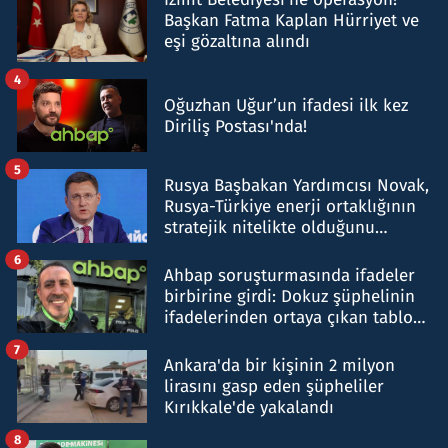
Başkan Fatma Kaplan Hürriyet ve
eşi gözaltına alındı
4
Oğuzhan Uğur’un ifadesi ilk kez
Diriliş Postası'nda!
5
Rusya Başbakan Yardımcısı Novak,
Rusya-Türkiye enerji ortaklığının
stratejik nitelikte olduğunu
belirtti
6
Ahbap soruşturmasında ifadeler
birbirine girdi: Dokuz şüphelinin
ifadelerinden ortaya çıkan tablo
şok etti
7
Ankara'da bir kişinin 2 milyon
lirasını gasp eden şüpheliler
Kırıkkale'de yakalandı
8