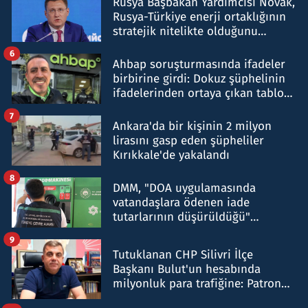
Rusya Başbakan Yardımcısı Novak,
Rusya-Türkiye enerji ortaklığının
stratejik nitelikte olduğunu
belirtti
6
Ahbap soruşturmasında ifadeler
birbirine girdi: Dokuz şüphelinin
ifadelerinden ortaya çıkan tablo
şok etti
7
Ankara'da bir kişinin 2 milyon
lirasını gasp eden şüpheliler
Kırıkkale'de yakalandı
8
DMM, "DOA uygulamasında
vatandaşlara ödenen iade
tutarlarının düşürüldüğü"
iddiasını yalanladı
9
Tutuklanan CHP Silivri İlçe
Başkanı Bulut'un hesabında
milyonluk para trafiğine: Patron
talimat verdi, ben gönderdim