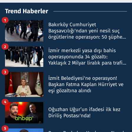
Trend Haberler
1
Bakırköy Cumhuriyet
Başsavcılığı'ndan yeni nesil suç
örgütlerine operasyon: 50 şüpheli
hakkında gözaltı kararı
2
İzmir merkezli yasa dışı bahis
operasyonunda 34 gözaltı:
Yaklaşık 2 Milyar liralık para trafiği
tespit edildi
3
İzmit Belediyesi'ne operasyon!
Başkan Fatma Kaplan Hürriyet ve
eşi gözaltına alındı
4
Oğuzhan Uğur’un ifadesi ilk kez
Diriliş Postası'nda!
5