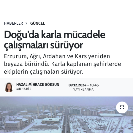
Gündem
HABERLER
GÜNCEL
Haber
Doğu'da karla mücadele
Kültür Sanat
çalışmaları sürüyor
Erzurum, Ağrı, Ardahan ve Kars yeniden
Kurumsal Haberler
beyaza büründü. Karla kaplanan şehirlerde
ekiplerin çalışmaları sürüyor.
Lezzet Durağı
HAZAL MIHRACE GÖKSUN
09.12.2024 - 10:46
Memur ve Kamu
MUHABIR
YAYINLANMA
Otomobil
Oyun
Ramazan