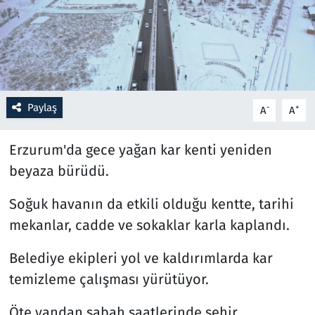
Resmi İlanlar
Rüya Tabirleri
Sağlık
Paylaş
-
+
A
A
Savunma Sanayi
Erzurum'da gece yağan kar kenti yeniden
beyaza bürüdü.
Seçim 2023
Soğuk havanın da etkili olduğu kentte, tarihi
Spor
mekanlar, cadde ve sokaklar karla kaplandı.
Teknoloji ve Bilim
Belediye ekipleri yol ve kaldırımlarda kar
temizleme çalışması yürütüyor.
Televizyon
Öte yandan sabah saatlerinde şehir