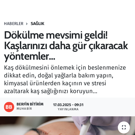
Gündem
HABERLER
SAĞLIK
Haber
Dökülme mevsimi geldi!
Kültür Sanat
Kaşlarınızı daha gür çıkaracak
yöntemler...
Kurumsal Haberler
Kaş dökülmesini önlemek için beslenmenize
Lezzet Durağı
dikkat edin, doğal yağlarla bakım yapın,
kimyasal ürünlerden kaçının ve stresi
Memur ve Kamu
azaltarak kaş sağlığınızı koruyun...
Otomobil
BERFIN BITIRIM
17.03.2025 - 09:31
MUHABIR
YAYINLANMA
Oyun
Ramazan