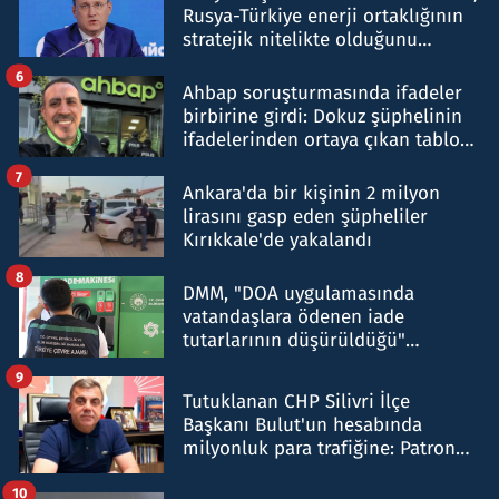
Rusya-Türkiye enerji ortaklığının
stratejik nitelikte olduğunu
belirtti
6
Ahbap soruşturmasında ifadeler
birbirine girdi: Dokuz şüphelinin
ifadelerinden ortaya çıkan tablo
şok etti
7
Ankara'da bir kişinin 2 milyon
lirasını gasp eden şüpheliler
Kırıkkale'de yakalandı
8
DMM, "DOA uygulamasında
vatandaşlara ödenen iade
tutarlarının düşürüldüğü"
iddiasını yalanladı
9
Tutuklanan CHP Silivri İlçe
Başkanı Bulut'un hesabında
milyonluk para trafiğine: Patron
talimat verdi, ben gönderdim
10