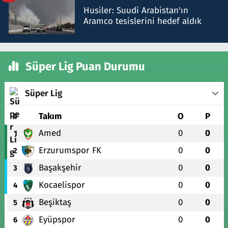
Husiler: Suudi Arabistan'ın
Aramco tesislerini hedef aldık
Süper Lig Puan Durumu
Süper Lig
#
Takım
O
P
Amed
0
0
1
Erzurumspor FK
0
0
2
Başakşehir
0
0
3
Kocaelispor
0
0
4
Beşiktaş
0
0
5
Eyüpspor
0
0
6