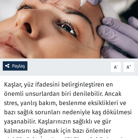
Resmi İlanlar
Rüya Tabirleri
Sağlık
Savunma Sanayi
Paylaş
-
+
A
A
Seçim 2023
Kaşlar, yüz ifadesini belirginleştiren en
Spor
önemli unsurlardan biri denilebilir. Ancak
stres, yanlış bakım, beslenme eksiklikleri ve
Teknoloji ve Bilim
bazı sağlık sorunları nedeniyle kaş dökülmesi
yaşanabilir. Kaşlarınızın sağlıklı ve gür
Televizyon
kalmasını sağlamak için bazı önlemler