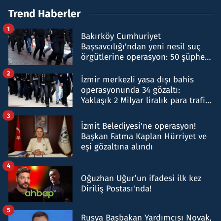
Trend Haberler
1
Bakırköy Cumhuriyet
Başsavcılığı'ndan yeni nesil suç
örgütlerine operasyon: 50 şüpheli
hakkında gözaltı kararı
2
İzmir merkezli yasa dışı bahis
operasyonunda 34 gözaltı:
Yaklaşık 2 Milyar liralık para trafiği
tespit edildi
3
İzmit Belediyesi'ne operasyon!
Başkan Fatma Kaplan Hürriyet ve
eşi gözaltına alındı
4
Oğuzhan Uğur’un ifadesi ilk kez
Diriliş Postası'nda!
5
Rusya Başbakan Yardımcısı Novak,