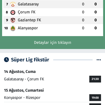
Galatasaray
0
0
7
Çorum FK
0
0
8
Gaziantep FK
0
0
9
Alanyaspor
0
0
10
Detaylar için tıklayın
Süper Lig Fikstür
14 Ağustos, Cuma
Galatasaray - Çorum FK
21:30
15 Ağustos, Cumartesi
Konyaspor - Rizespor
19:00