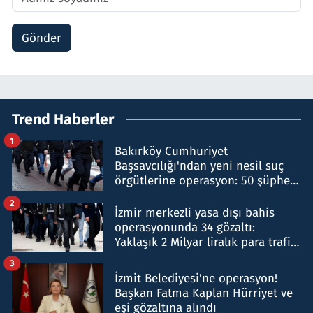
Gönder
Trend Haberler
1
Bakırköy Cumhuriyet
Başsavcılığı'ndan yeni nesil suç
örgütlerine operasyon: 50 şüpheli
hakkında gözaltı kararı
2
İzmir merkezli yasa dışı bahis
operasyonunda 34 gözaltı:
Yaklaşık 2 Milyar liralık para trafiği
tespit edildi
3
İzmit Belediyesi'ne operasyon!
Başkan Fatma Kaplan Hürriyet ve
eşi gözaltına alındı