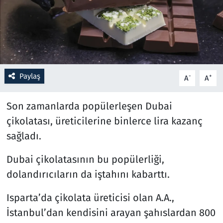
Resmi İlanlar
Rüya Tabirleri
Sağlık
Paylaş
-
+
A
A
Savunma Sanayi
Son zamanlarda popülerleşen Dubai
çikolatası, üreticilerine binlerce lira kazanç
Seçim 2023
sağladı.
Spor
Dubai çikolatasının bu popülerliği,
dolandırıcıların da iştahını kabarttı.
Teknoloji ve Bilim
Isparta’da çikolata üreticisi olan A.A.,
Televizyon
İstanbul’dan kendisini arayan şahıslardan 800