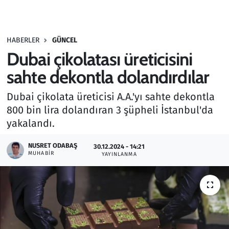
Gündem
HABERLER
GÜNCEL
Haber
Dubai çikolatası üreticisini
Kültür Sanat
sahte dekontla dolandırdılar
Dubai çikolata üreticisi A.A.'yı sahte dekontla
Kurumsal Haberler
800 bin lira dolandıran 3 şüpheli İstanbul'da
yakalandı.
Lezzet Durağı
NUSRET ODABAŞ
30.12.2024 - 14:21
Memur ve Kamu
MUHABIR
YAYINLANMA
Otomobil
Oyun
Ramazan