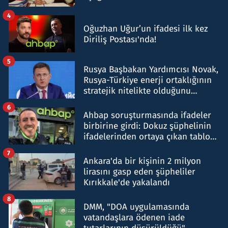
4
Oğuzhan Uğur’un ifadesi ilk kez
Diriliş Postası'nda!
5
Rusya Başbakan Yardımcısı Novak,
Rusya-Türkiye enerji ortaklığının
stratejik nitelikte olduğunu
belirtti
6
Ahbap soruşturmasında ifadeler
birbirine girdi: Dokuz şüphelinin
ifadelerinden ortaya çıkan tablo
şok etti
7
Ankara'da bir kişinin 2 milyon
lirasını gasp eden şüpheliler
Kırıkkale'de yakalandı
8
DMM, "DOA uygulamasında
vatandaşlara ödenen iade