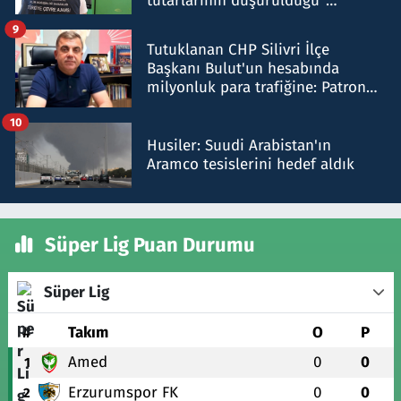
tutarlarının düşürüldüğü"
iddiasını yalanladı
9
Tutuklanan CHP Silivri İlçe
Başkanı Bulut'un hesabında
milyonluk para trafiğine: Patron
talimat verdi, ben gönderdim
10
Husiler: Suudi Arabistan'ın
Aramco tesislerini hedef aldık
Süper Lig Puan Durumu
Süper Lig
#
Takım
O
P
Amed
0
0
1
Erzurumspor FK
0
0
2