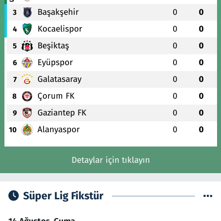
Başakşehir
0
0
3
Kocaelispor
0
0
4
Beşiktaş
0
0
5
Eyüpspor
0
0
6
Galatasaray
0
0
7
Çorum FK
0
0
8
Gaziantep FK
0
0
9
Alanyaspor
0
0
10
Detaylar için tıklayın
Süper Lig Fikstür