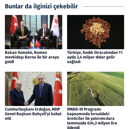
Bunlar da ilginizi çekebilir
Bakan Yumaklı, Rumen
Türkiye, fındık ihracatından 11
mevkidaşı Barna ile bir araya
ayda 2,4 milyar dolar gelir
geldi
sağladı
Cumhurbaşkanı Erdoğan, MHP
IPARD-III Programı
Genel Başkanı Bahçeli'yi kabul
kapsamında kırsaldaki
etti
üreticiler ile yatırımcılara
temmuzda 634,3 milyon lira
ödendi