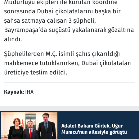
Müdürlüğü ekipleri ile kurulan koordine
sonrasında Dubai çikolatalarını başka bir
şahsa satmaya çalışan 3 şüpheli,
Bayrampaşa’da suçüstü yakalanarak gözaltına
alındı.
Şüphelilerden M.Ç. isimli şahıs çıkarıldığı
mahkemece tutuklanırken, Dubai çikolataları
üreticiye teslim edildi.
Kaynak:
İHA
Adalet Bakanı Gürlek, Uğur
Mumcu'nun ailesiyle görüştü