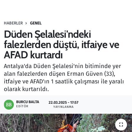
Gündem
HABERLER
GENEL
Haber
Düden Şelalesi'ndeki
Kültür Sanat
falezlerden düştü, itfaiye ve
AFAD kurtardı
Kurumsal Haberler
Antalya'da Düden Şelalesi'nin bitiminde yer
Lezzet Durağı
alan falezlerden düşen Erman Güven (33),
itfaiye ve AFAD'ın 1 saatlik çalışması ile yaralı
Memur ve Kamu
olarak kurtarıldı.
Otomobil
BURCU BALTA
22.03.2025 - 17:57
EDITÖR
YAYINLANMA
Oyun
Ramazan