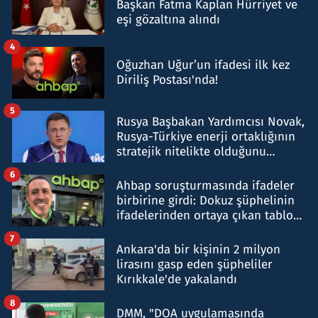
Başkan Fatma Kaplan Hürriyet ve
eşi gözaltına alındı
4
Oğuzhan Uğur’un ifadesi ilk kez
Diriliş Postası'nda!
5
Rusya Başbakan Yardımcısı Novak,
Rusya-Türkiye enerji ortaklığının
stratejik nitelikte olduğunu
belirtti
6
Ahbap soruşturmasında ifadeler
birbirine girdi: Dokuz şüphelinin
ifadelerinden ortaya çıkan tablo
şok etti
7
Ankara'da bir kişinin 2 milyon
lirasını gasp eden şüpheliler
Kırıkkale'de yakalandı
8
DMM, "DOA uygulamasında