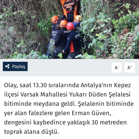
Resmi İlanlar
Rüya Tabirleri
Sağlık
Savunma Sanayi
Paylaş
-
+
A
A
Seçim 2023
Olay, saat 13.30 sıralarında Antalya'nın Kepez
Spor
ilçesi Varsak Mahallesi Yukarı Düden Şelalesi
bitiminde meydana geldi. Şelalenin bitiminde
Teknoloji ve Bilim
yer alan falezlere gelen Erman Güven,
dengesini kaybedince yaklaşık 30 metreden
Televizyon
toprak alana düştü.