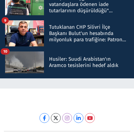
vatandaşlara ödenen iade
tutarlarının düşürüldüğü"
iddiasını yalanladı
9
Tutuklanan CHP Silivri İlçe
Başkanı Bulut'un hesabında
milyonluk para trafiğine: Patron
talimat verdi, ben gönderdim
10
Husiler: Suudi Arabistan'ın
Aramco tesislerini hedef aldık