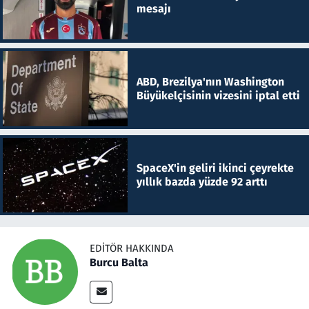
mesajı
ABD, Brezilya'nın Washington
Büyükelçisinin vizesini iptal etti
SpaceX'in geliri ikinci çeyrekte
yıllık bazda yüzde 92 arttı
EDITÖR HAKKINDA
Burcu Balta