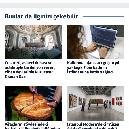
Bunlar da ilginizi çekebilir
Cesareti, askeri dehası ve
Kalkınma ajansları geçen yıl
adaletiyle tarihe yön veren,
yaklaşık 7 bin kadının
cihan devletinin kurucusu:
istihdamına katkı sağladı
Osman Gazi
Ağaçların gövdesindeki
İstanbul Modern'deki "Yüzen
halkalar iklim değişikliğinden
Adalar" sergisini yaklaşık 2