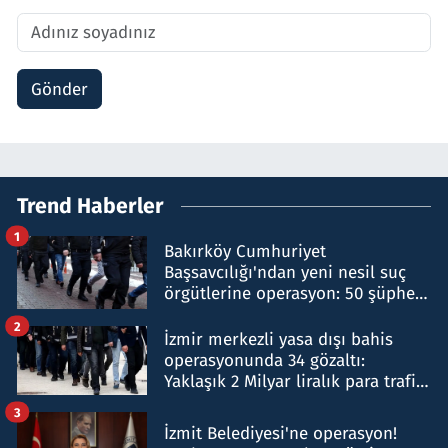
Gönder
Trend Haberler
1
Bakırköy Cumhuriyet
Başsavcılığı'ndan yeni nesil suç
örgütlerine operasyon: 50 şüpheli
hakkında gözaltı kararı
2
İzmir merkezli yasa dışı bahis
operasyonunda 34 gözaltı:
Yaklaşık 2 Milyar liralık para trafiği
tespit edildi
3
İzmit Belediyesi'ne operasyon!