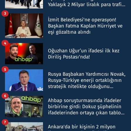
Yaklaşık 2 Milyar liralık para trafiği
tespit edildi
3
İzmit Belediyesi'ne operasyon!
Başkan Fatma Kaplan Hürriyet ve
eşi gözaltına alındı
4
Oğuzhan Uğur’un ifadesi ilk kez
Diriliş Postası'nda!
5
Rusya Başbakan Yardımcısı Novak,
Rusya-Türkiye enerji ortaklığının
stratejik nitelikte olduğunu
belirtti
6
Ahbap soruşturmasında ifadeler
birbirine girdi: Dokuz şüphelinin
ifadelerinden ortaya çıkan tablo
şok etti
7
Ankara'da bir kişinin 2 milyon