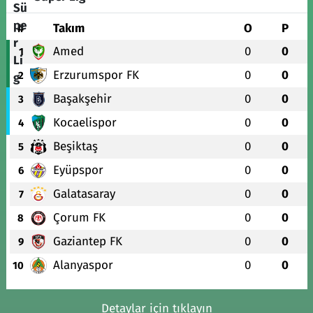
#
Takım
O
P
Amed
0
0
1
Erzurumspor FK
0
0
2
Başakşehir
0
0
3
Kocaelispor
0
0
4
Beşiktaş
0
0
5
Eyüpspor
0
0
6
Galatasaray
0
0
7
Çorum FK
0
0
8
Gaziantep FK
0
0
9
Alanyaspor
0
0
10
Detaylar için tıklayın