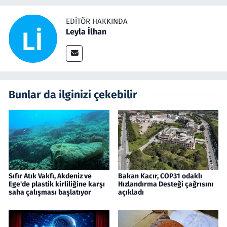
EDITÖR HAKKINDA
Leyla İlhan
Bunlar da ilginizi çekebilir
Sıfır Atık Vakfı, Akdeniz ve
Bakan Kacır, COP31 odaklı
Ege'de plastik kirliliğine karşı
Hızlandırma Desteği çağrısını
saha çalışması başlatıyor
açıkladı