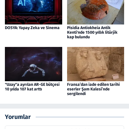
DOSYA: Yapay Zeka ve Sinema
Pisidia Antiokheia Antik
Kenti'nde 1500 yıllık litürjik
kap bulundu
"Uzay"a ayrılan AR-GE bütçesi
Fransa’dan iade edilen tarihi
10 yılda 107 kat arttı
eserler Şam Kalesi’nde
sergilendi
Yorumlar