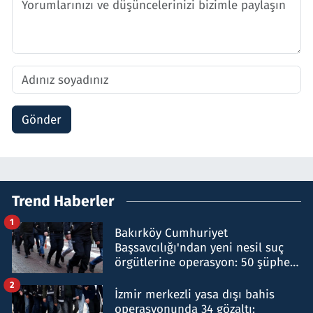
Gönder
Trend Haberler
1
Bakırköy Cumhuriyet
Başsavcılığı'ndan yeni nesil suç
örgütlerine operasyon: 50 şüpheli
hakkında gözaltı kararı
2
İzmir merkezli yasa dışı bahis
operasyonunda 34 gözaltı: