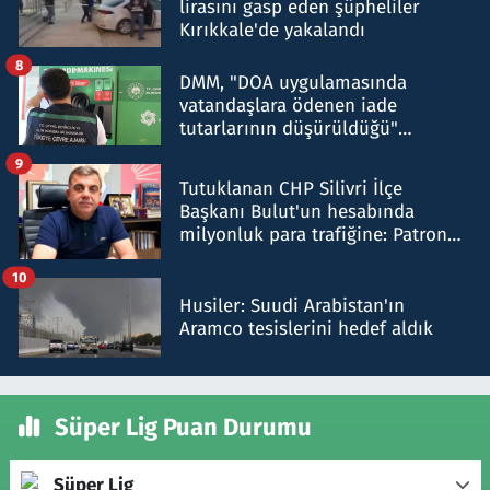
lirasını gasp eden şüpheliler
Kırıkkale'de yakalandı
8
DMM, "DOA uygulamasında
vatandaşlara ödenen iade
tutarlarının düşürüldüğü"
iddiasını yalanladı
9
Tutuklanan CHP Silivri İlçe
Başkanı Bulut'un hesabında
milyonluk para trafiğine: Patron
talimat verdi, ben gönderdim
10
Husiler: Suudi Arabistan'ın
Aramco tesislerini hedef aldık
Süper Lig Puan Durumu
Süper Lig