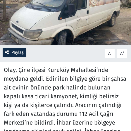
Resmi İlanlar
Rüya Tabirleri
Sağlık
Paylaş
-
+
A
A
Savunma Sanayi
Olay, Çine ilçesi Kuruköy Mahallesi’nde
Seçim 2023
meydana geldi. Edinilen bilgiye göre bir şahsa
ait evinin önünde park halinde bulunan
Spor
kapalı kasa ticari kamyonet, kimliği belirsiz
Teknoloji ve Bilim
kişi ya da kişilerce çalındı. Aracının çalındığı
fark eden vatandaş durumu 112 Acil Çağrı
Televizyon
Merkezi’ne bildirdi. İhbar üzerine bölgeye