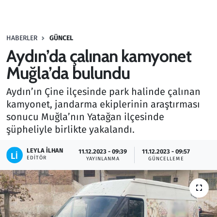
Gündem
HABERLER
GÜNCEL
Haber
Aydın’da çalınan kamyonet
Kültür Sanat
Muğla’da bulundu
Aydın’ın Çine ilçesinde park halinde çalınan
Kurumsal Haberler
kamyonet, jandarma ekiplerinin araştırması
sonucu Muğla’nın Yatağan ilçesinde
Lezzet Durağı
şüpheliyle birlikte yakalandı.
Memur ve Kamu
LEYLA İLHAN
11.12.2023 - 09:39
11.12.2023 - 09:57
EDITÖR
YAYINLANMA
GÜNCELLEME
Otomobil
Oyun
Ramazan