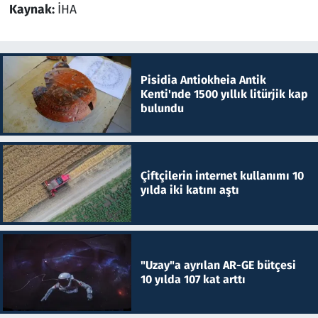
Kaynak:
İHA
Pisidia Antiokheia Antik
Kenti'nde 1500 yıllık litürjik kap
bulundu
Çiftçilerin internet kullanımı 10
yılda iki katını aştı
"Uzay"a ayrılan AR-GE bütçesi
10 yılda 107 kat arttı