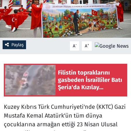
Resmi İlanlar
Rüya Tabirleri
Sağlık
Paylaş
-
+
A
A
Savunma Sanayi
Filistin topraklarını
Seçim 2023
gasbeden İsrailliler Batı
Şeria'da Kızılay
Spor
ambulansına saldırdı
Teknoloji ve Bilim
Kuzey Kıbrıs Türk Cumhuriyeti'nde (KKTC) Gazi
Mustafa Kemal Atatürk'ün tüm dünya
Televizyon
çocuklarına armağan ettiği 23 Nisan Ulusal