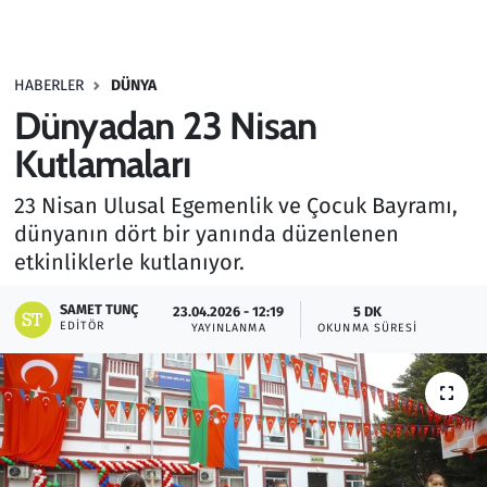
Gündem
HABERLER
DÜNYA
Haber
Dünyadan 23 Nisan
Kültür Sanat
Kutlamaları
23 Nisan Ulusal Egemenlik ve Çocuk Bayramı,
Kurumsal Haberler
dünyanın dört bir yanında düzenlenen
etkinliklerle kutlanıyor.
Lezzet Durağı
SAMET TUNÇ
23.04.2026 - 12:19
5 DK
Memur ve Kamu
EDITÖR
YAYINLANMA
OKUNMA SÜRESI
Otomobil
Oyun
Ramazan