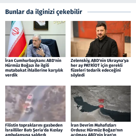
Bunlar da ilginizi çekebilir
İran Cumhurbaşkanı: ABD'nin
Zelenskiy, ABD'nin Ukrayna'ya
Hürmüz Boğazı ile ilgili
her ay PATRİOT için gerekli
mutabakat ihlallerine karşılık
füzeleri tedarik edeceğini
verdik
söyledi
Filistin topraklarını gasbeden
İran Devrim Muhafızları
İsrailliler Batı Şeria'da Kızılay
Ordusu: Hürmüz Boğazı'nın
ambulansına saldırdı
açılması ABD'nin İran'ın