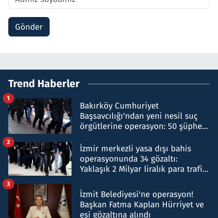
Gönder
Trend Haberler
1
Bakırköy Cumhuriyet
Başsavcılığı'ndan yeni nesil suç
örgütlerine operasyon: 50 şüpheli
hakkında gözaltı kararı
2
İzmir merkezli yasa dışı bahis
operasyonunda 34 gözaltı:
Yaklaşık 2 Milyar liralık para trafiği
tespit edildi
3
İzmit Belediyesi'ne operasyon!
Başkan Fatma Kaplan Hürriyet ve
eşi gözaltına alındı