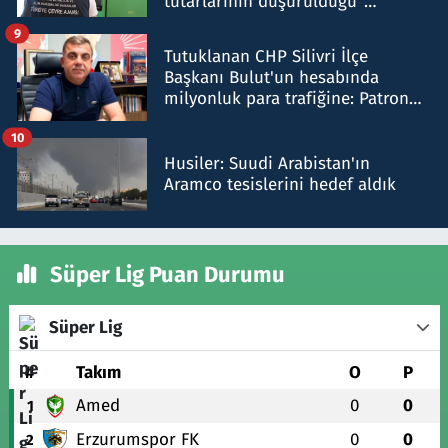
tutarlarının düşürüldüğü"
iddiasını yalanladı
9
Tutuklanan CHP Silivri İlçe
Başkanı Bulut'un hesabında
milyonluk para trafiğine: Patron
talimat verdi, ben gönderdim
10
Husiler: Suudi Arabistan'ın
Aramco tesislerini hedef aldık
Süper Lig Puan Durumu
Süper Lig
#
Takım
O
P
Amed
0
0
1
Erzurumspor FK
0
0
2