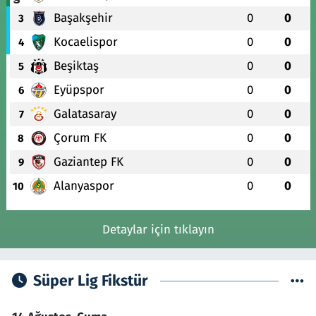
Başakşehir
0
0
3
Kocaelispor
0
0
4
Beşiktaş
0
0
5
Eyüpspor
0
0
6
Galatasaray
0
0
7
Çorum FK
0
0
8
Gaziantep FK
0
0
9
Alanyaspor
0
0
10
Detaylar için tıklayın
Süper Lig Fikstür