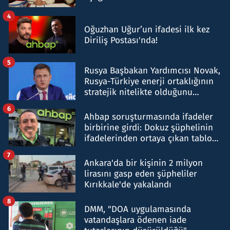
4
Oğuzhan Uğur’un ifadesi ilk kez
Diriliş Postası'nda!
5
Rusya Başbakan Yardımcısı Novak,
Rusya-Türkiye enerji ortaklığının
stratejik nitelikte olduğunu
belirtti
6
Ahbap soruşturmasında ifadeler
birbirine girdi: Dokuz şüphelinin
ifadelerinden ortaya çıkan tablo
şok etti
7
Ankara'da bir kişinin 2 milyon
lirasını gasp eden şüpheliler
Kırıkkale'de yakalandı
8
DMM, "DOA uygulamasında
vatandaşlara ödenen iade