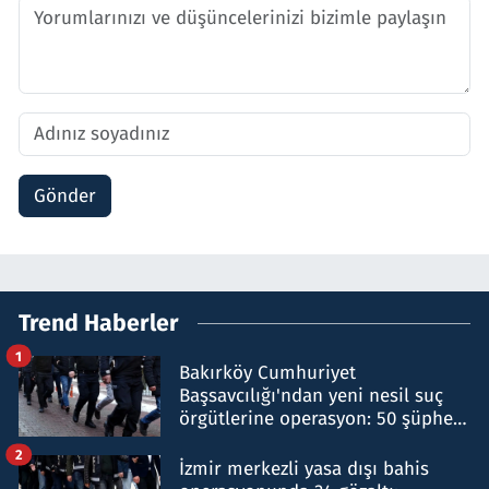
Gönder
Trend Haberler
1
Bakırköy Cumhuriyet
Başsavcılığı'ndan yeni nesil suç
örgütlerine operasyon: 50 şüpheli
hakkında gözaltı kararı
2
İzmir merkezli yasa dışı bahis