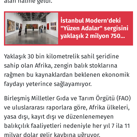
alan haline geldi.
İstanbul Modern'deki
"Yüzen Adalar" sergisini
yaklaşık 2 milyon 750
bin kişi ziyaret etti
Yaklaşık 30 bin kilometrelik sahil şeridine
sahip olan Afrika, zengin balık stoklarına
rağmen bu kaynaklardan beklenen ekonomik
faydayı yeterince sağlayamıyor.
Birleşmiş Milletler Gıda ve Tarım Örgütü (FAO)
ve uluslararası raporlara göre, Afrika ülkeleri,
yasa dışı, kayıt dışı ve düzenlenemeyen
balıkçılık faaliyetleri nedeniyle her yıl 7 ila 11
milyar dolar gelir kaybına uğruyor.