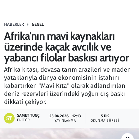
Gündem
HABERLER
GENEL
Haber
Afrika'nın mavi kaynakları
Kültür Sanat
üzerinde kaçak avcılık ve
yabancı filolar baskısı artıyor
Kurumsal Haberler
Afrika kıtası, devasa tarım arazileri ve maden
Lezzet Durağı
yataklarıyla dünya ekonomisinin iştahını
kabartırken "Mavi Kıta" olarak adlandırılan
Memur ve Kamu
deniz rezervleri üzerindeki yoğun dış baskı
dikkati çekiyor.
Otomobil
SAMET TUNÇ
23.04.2026 - 12:13
5 DK
EDITÖR
Oyun
YAYINLANMA
OKUNMA SÜRESI
Ramazan