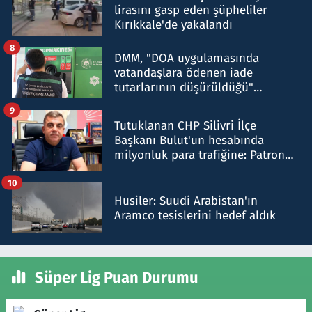
lirasını gasp eden şüpheliler
Kırıkkale'de yakalandı
8
DMM, "DOA uygulamasında
vatandaşlara ödenen iade
tutarlarının düşürüldüğü"
iddiasını yalanladı
9
Tutuklanan CHP Silivri İlçe
Başkanı Bulut'un hesabında
milyonluk para trafiğine: Patron
talimat verdi, ben gönderdim
10
Husiler: Suudi Arabistan'ın
Aramco tesislerini hedef aldık
Süper Lig Puan Durumu