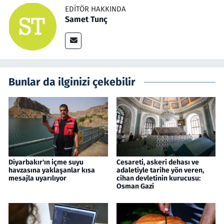
EDITÖR HAKKINDA
Samet Tunç
Bunlar da ilginizi çekebilir
Diyarbakır'ın içme suyu
Cesareti, askeri dehası ve
havzasına yaklaşanlar kısa
adaletiyle tarihe yön veren,
mesajla uyarılıyor
cihan devletinin kurucusu:
Osman Gazi