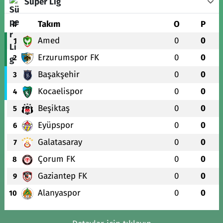
Süper Lig
#
Takım
O
P
Amed
0
0
1
Erzurumspor FK
0
0
2
Başakşehir
0
0
3
Kocaelispor
0
0
4
Beşiktaş
0
0
5
Eyüpspor
0
0
6
Galatasaray
0
0
7
Çorum FK
0
0
8
Gaziantep FK
0
0
9
Alanyaspor
0
0
10