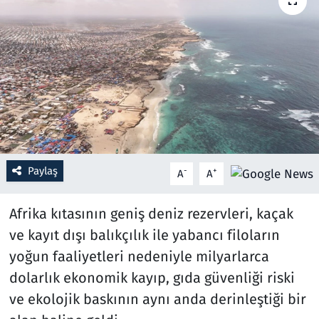
Resmi İlanlar
Rüya Tabirleri
Sağlık
Savunma Sanayi
Paylaş
-
+
A
A
Seçim 2023
Afrika kıtasının geniş deniz rezervleri, kaçak
Spor
ve kayıt dışı balıkçılık ile yabancı filoların
Teknoloji ve Bilim
yoğun faaliyetleri nedeniyle milyarlarca
dolarlık ekonomik kayıp, gıda güvenliği riski
Televizyon
ve ekolojik baskının aynı anda derinleştiği bir