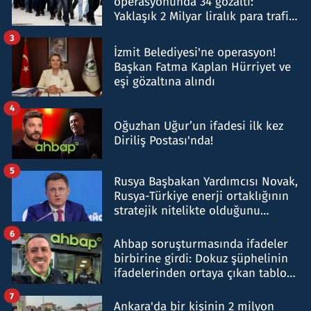
operasyonunda 34 gözaltı:
Yaklaşık 2 Milyar liralık para trafiği
tespit edildi
3
İzmit Belediyesi'ne operasyon!
Başkan Fatma Kaplan Hürriyet ve
eşi gözaltına alındı
4
Oğuzhan Uğur’un ifadesi ilk kez
Diriliş Postası'nda!
5
Rusya Başbakan Yardımcısı Novak,
Rusya-Türkiye enerji ortaklığının
stratejik nitelikte olduğunu
belirtti
6
Ahbap soruşturmasında ifadeler
birbirine girdi: Dokuz şüphelinin
ifadelerinden ortaya çıkan tablo
şok etti
7
Ankara'da bir kişinin 2 milyon