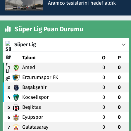
Aramco tesislerini hedef aldık
Süper Lig Puan Durumu
Süper Lig
#
Takım
O
P
Amed
0
0
1
Erzurumspor FK
0
0
2
Başakşehir
0
0
3
Kocaelispor
0
0
4
Beşiktaş
0
0
5
Eyüpspor
0
0
6
Galatasaray
0
0
7