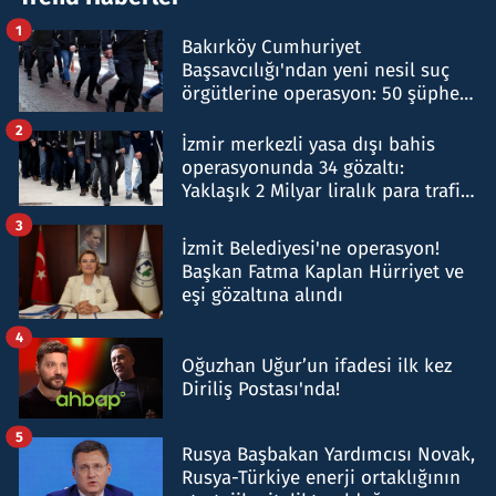
1
Bakırköy Cumhuriyet
Başsavcılığı'ndan yeni nesil suç
örgütlerine operasyon: 50 şüpheli
hakkında gözaltı kararı
2
İzmir merkezli yasa dışı bahis
operasyonunda 34 gözaltı:
Yaklaşık 2 Milyar liralık para trafiği
tespit edildi
3
İzmit Belediyesi'ne operasyon!
Başkan Fatma Kaplan Hürriyet ve
eşi gözaltına alındı
4
Oğuzhan Uğur’un ifadesi ilk kez
Diriliş Postası'nda!
5
Rusya Başbakan Yardımcısı Novak,
Rusya-Türkiye enerji ortaklığının