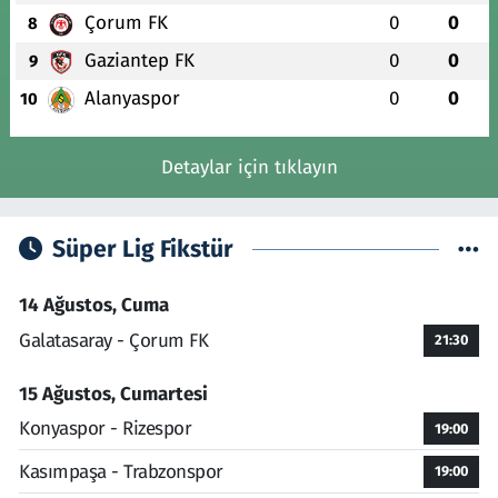
Çorum FK
0
0
8
Gaziantep FK
0
0
9
Alanyaspor
0
0
10
Detaylar için tıklayın
Süper Lig Fikstür
14 Ağustos, Cuma
Galatasaray - Çorum FK
21:30
15 Ağustos, Cumartesi
Konyaspor - Rizespor
19:00
Kasımpaşa - Trabzonspor
19:00