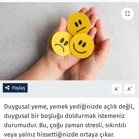
Resmi İlanlar
Rüya Tabirleri
Sağlık
Savunma Sanayi
Seçim 2023
Paylaş
-
+
A
A
Spor
Duygusal yeme, yemek yediğinizde açlık değil,
Teknoloji ve Bilim
duygusal bir boşluğu doldurmak istemeniz
durumudur. Bu, çoğu zaman stresli, sıkıntılı
Televizyon
veya yalnız hissettiğinizde ortaya çıkar.