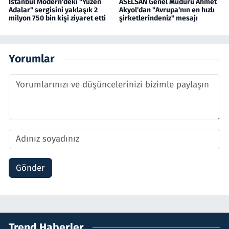
İstanbul Modern'deki "Yüzen
ASELSAN Genel Müdürü Ahmet
Adalar" sergisini yaklaşık 2
Akyol'dan "Avrupa'nın en hızlı
milyon 750 bin kişi ziyaret etti
şirketlerindeniz" mesajı
Yorumlar
Gönder
Trend Haberler