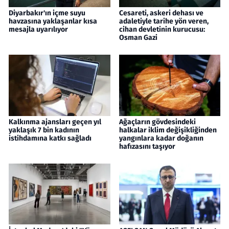
Diyarbakır'ın içme suyu
Cesareti, askeri dehası ve
havzasına yaklaşanlar kısa
adaletiyle tarihe yön veren,
mesajla uyarılıyor
cihan devletinin kurucusu:
Osman Gazi
Kalkınma ajansları geçen yıl
Ağaçların gövdesindeki
yaklaşık 7 bin kadının
halkalar iklim değişikliğinden
istihdamına katkı sağladı
yangınlara kadar doğanın
hafızasını taşıyor