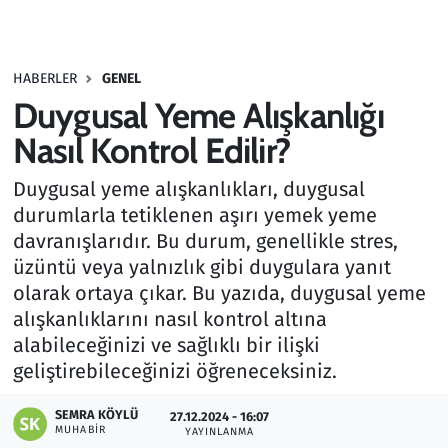
Gündem
HABERLER
GENEL
Haber
Duygusal Yeme Alışkanlığı
Kültür Sanat
Nasıl Kontrol Edilir?
Duygusal yeme alışkanlıkları, duygusal
Kurumsal Haberler
durumlarla tetiklenen aşırı yemek yeme
davranışlarıdır. Bu durum, genellikle stres,
Lezzet Durağı
üzüntü veya yalnızlık gibi duygulara yanıt
Memur ve Kamu
olarak ortaya çıkar. Bu yazıda, duygusal yeme
alışkanlıklarını nasıl kontrol altına
Otomobil
alabileceğinizi ve sağlıklı bir ilişki
geliştirebileceğinizi öğreneceksiniz.
Oyun
SEMRA KÖYLÜ
27.12.2024 - 16:07
MUHABIR
YAYINLANMA
Ramazan