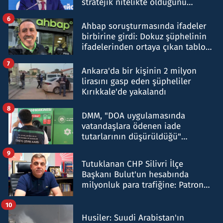
stratejik nitelikte olduğunu
belirtti
6
Ahbap soruşturmasında ifadeler
birbirine girdi: Dokuz şüphelinin
ifadelerinden ortaya çıkan tablo
şok etti
7
Ankara'da bir kişinin 2 milyon
lirasını gasp eden şüpheliler
Kırıkkale'de yakalandı
8
DMM, "DOA uygulamasında
vatandaşlara ödenen iade
tutarlarının düşürüldüğü"
iddiasını yalanladı
9
Tutuklanan CHP Silivri İlçe
Başkanı Bulut'un hesabında
milyonluk para trafiğine: Patron
talimat verdi, ben gönderdim
10
Husiler: Suudi Arabistan'ın