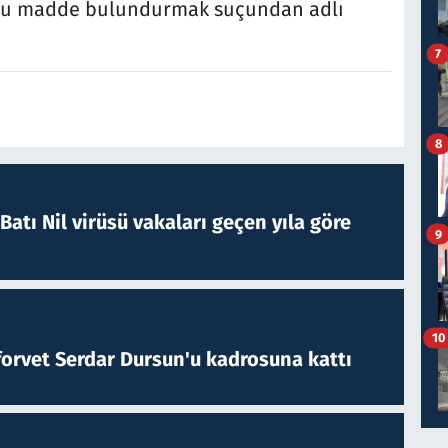
ucu madde bulundurmak suçundan adlı
7
8
atı Nil virüsü vakaları geçen yıla göre
9
10
forvet Serdar Dursun'u kadrosuna kattı