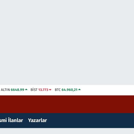
ALTIN
6648.99
BİST
13.773
BTC
64.960,21
mi İlanlar
Yazarlar