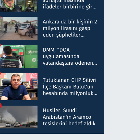
soruşturmasında
ifadeler birbirine girdi:
Dokuz şüphelinin
ifadelerinden ortaya
Ankara'da bir kişinin 2
çıkan tablo şok etti
milyon lirasını gasp
eden şüpheliler
Kırıkkale'de yakalandı
DMM, "DOA
uygulamasında
vatandaşlara ödenen
iade tutarlarının
düşürüldüğü" iddiasını
Tutuklanan CHP Silivri
yalanladı
İlçe Başkanı Bulut'un
hesabında milyonluk
para trafiğine: Patron
talimat verdi, ben
Husiler: Suudi
gönderdim
Arabistan'ın Aramco
tesislerini hedef aldık