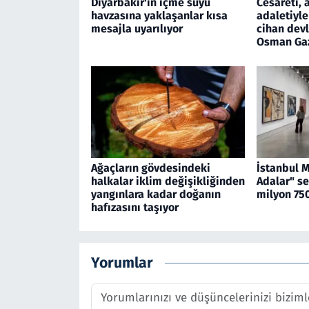
Diyarbakır'ın içme suyu
Cesareti, 
havzasına yaklaşanlar kısa
adaletiyle
mesajla uyarılıyor
cihan devl
Osman Ga
Ağaçların gövdesindeki
İstanbul 
halkalar iklim değişikliğinden
Adalar" se
yangınlara kadar doğanın
milyon 750
hafızasını taşıyor
Yorumlar