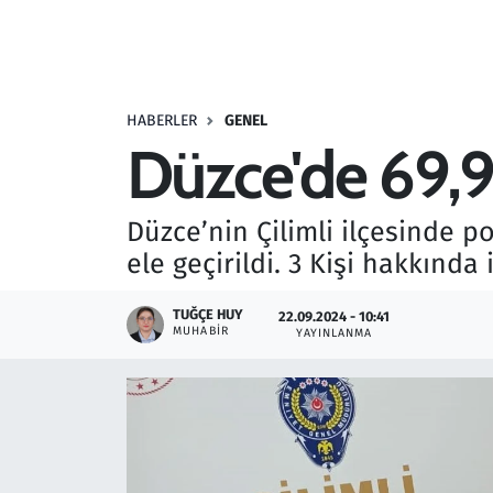
Resmi İlanlar
Rüya Tabirleri
HABERLER
GENEL
Düzce'de 69,9
Sağlık
Savunma Sanayi
Düzce’nin Çilimli ilçesinde p
ele geçirildi. 3 Kişi hakkın
Seçim 2023
TUĞÇE HUY
22.09.2024 - 10:41
Spor
MUHABIR
YAYINLANMA
Teknoloji ve Bilim
Televizyon