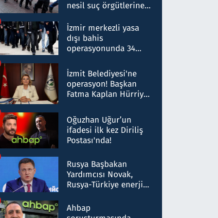
nesil suç örgütlerine
operasyon: 50 şüpheli
hakkında gözaltı kararı
İzmir merkezli yasa
dışı bahis
operasyonunda 34
gözaltı: Yaklaşık 2
Milyar liralık para
İzmit Belediyesi'ne
trafiği tespit edildi
operasyon! Başkan
Fatma Kaplan Hürriyet
ve eşi gözaltına alındı
Oğuzhan Uğur’un
ifadesi ilk kez Diriliş
Postası'nda!
Rusya Başbakan
Yardımcısı Novak,
Rusya-Türkiye enerji
ortaklığının stratejik
nitelikte olduğunu
Ahbap
belirtti