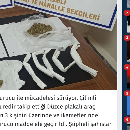
2
3
4
5
urucu ile mücadelesi sürüyor. Çilimli
redir takip ettiği Düzce plakalı araç
n 3 kişinin üzerinde ve ikametlerinde
6
ucu madde ele geçirildi. Şüpheli şahıslar