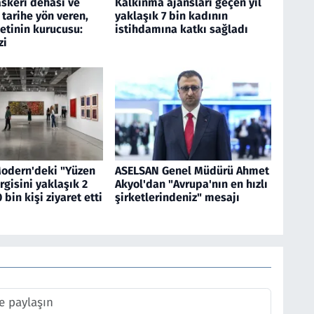
askeri dehası ve
Kalkınma ajansları geçen yıl
 tarihe yön veren,
yaklaşık 7 bin kadının
etinin kurucusu:
istihdamına katkı sağladı
zi
Modern'deki "Yüzen
ASELSAN Genel Müdürü Ahmet
rgisini yaklaşık 2
Akyol'dan "Avrupa'nın en hızlı
 bin kişi ziyaret etti
şirketlerindeniz" mesajı