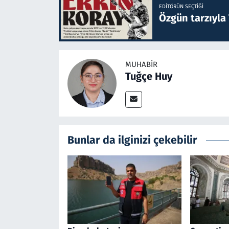
EDITÖRÜN SEÇTIĞI
Özgün tarzıyla
MUHABIR
Tuğçe Huy
Bunlar da ilginizi çekebilir