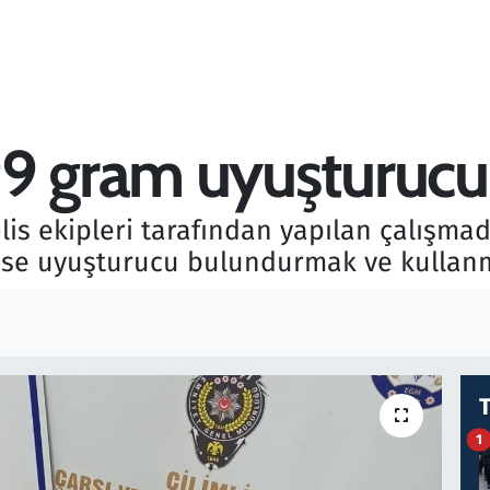
9 gram uyuşturucu e
olis ekipleri tarafından yapılan çalışm
da ise uyuşturucu bulundurmak ve kullan
1