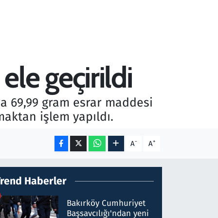
le geçirildi
ada 69,99 gram esrar maddesi
maktan işlem yapıldı.
-
+
A
A
Trend Haberler
Bakırköy Cumhuriyet
Başsavcılığı'ndan yeni