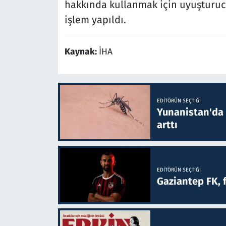
hakkında kullanmak için uyuştur
işlem yapıldı.
Kaynak:
İHA
EDITÖRÜN SEÇTIĞI
Yunanistan'da B
arttı
EDITÖRÜN SEÇTIĞI
Gaziantep FK, 