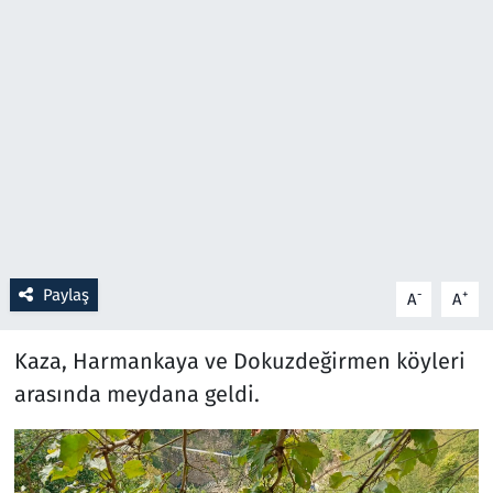
Resmi İlanlar
Rüya Tabirleri
Sağlık
Savunma Sanayi
Seçim 2023
Paylaş
-
+
A
A
Spor
Kaza, Harmankaya ve Dokuzdeğirmen köyleri
Teknoloji ve Bilim
arasında meydana geldi.
Televizyon