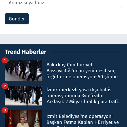
Gönder
Trend Haberler
1
Bakırköy Cumhuriyet
Başsavcılığı'ndan yeni nesil suç
örgütlerine operasyon: 50 şüpheli
hakkında gözaltı kararı
2
İzmir merkezli yasa dışı bahis
operasyonunda 34 gözaltı:
Yaklaşık 2 Milyar liralık para trafiği
tespit edildi
3
İzmit Belediyesi'ne operasyon!
Başkan Fatma Kaplan Hürriyet ve