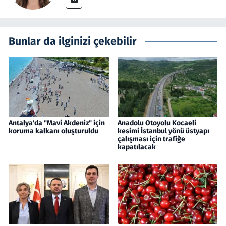
Bunlar da ilginizi çekebilir
Antalya'da "Mavi Akdeniz" için
Anadolu Otoyolu Kocaeli
koruma kalkanı oluşturuldu
kesimi İstanbul yönü üstyapı
çalışması için trafiğe
kapatılacak