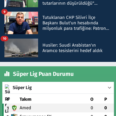
tutarlarının düşürüldüğü"
iddiasını yalanladı
9
Tutuklanan CHP Silivri İlçe
Başkanı Bulut'un hesabında
milyonluk para trafiğine: Patron
talimat verdi, ben gönderdim
10
Husiler: Suudi Arabistan'ın
Aramco tesislerini hedef aldık
Süper Lig Puan Durumu
Süper Lig
#
Takım
O
P
Amed
0
0
1