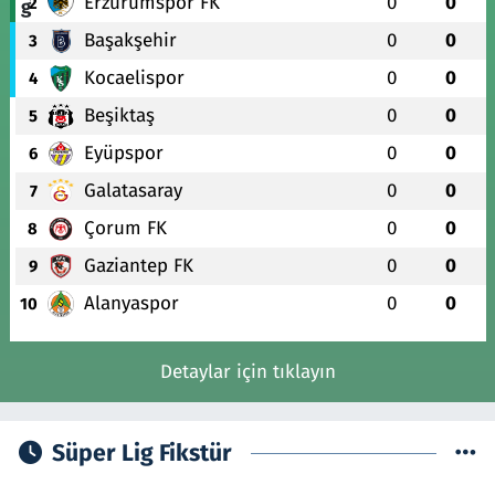
Erzurumspor FK
0
0
2
Başakşehir
0
0
3
Kocaelispor
0
0
4
Beşiktaş
0
0
5
Eyüpspor
0
0
6
Galatasaray
0
0
7
Çorum FK
0
0
8
Gaziantep FK
0
0
9
Alanyaspor
0
0
10
Detaylar için tıklayın
Süper Lig Fikstür