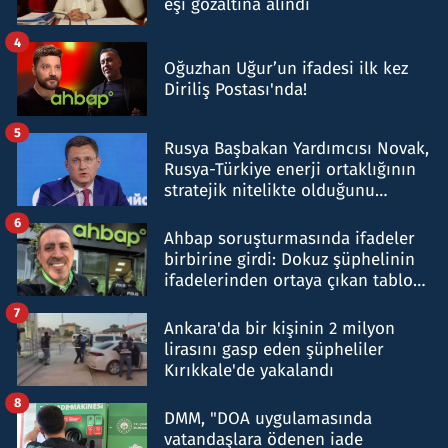
eşi gözaltına alındı
4
Oğuzhan Uğur’un ifadesi ilk kez
Diriliş Postası'nda!
5
Rusya Başbakan Yardımcısı Novak,
Rusya-Türkiye enerji ortaklığının
stratejik nitelikte olduğunu
belirtti
6
Ahbap soruşturmasında ifadeler
birbirine girdi: Dokuz şüphelinin
ifadelerinden ortaya çıkan tablo
şok etti
7
Ankara'da bir kişinin 2 milyon
lirasını gasp eden şüpheliler
Kırıkkale'de yakalandı
8
DMM, "DOA uygulamasında
vatandaşlara ödenen iade