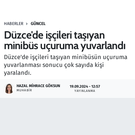
Gündem
HABERLER
GÜNCEL
Haber
Düzce'de işçileri taşıyan
Kültür Sanat
minibüs uçuruma yuvarlandı
Düzce'de işçileri taşıyan minibüsün uçuruma
Kurumsal Haberler
yuvarlanması sonucu çok sayıda kişi
yaralandı.
Lezzet Durağı
HAZAL MIHRACE GÖKSUN
19.09.2024 - 12:57
Memur ve Kamu
MUHABIR
YAYINLANMA
Otomobil
Oyun
Ramazan