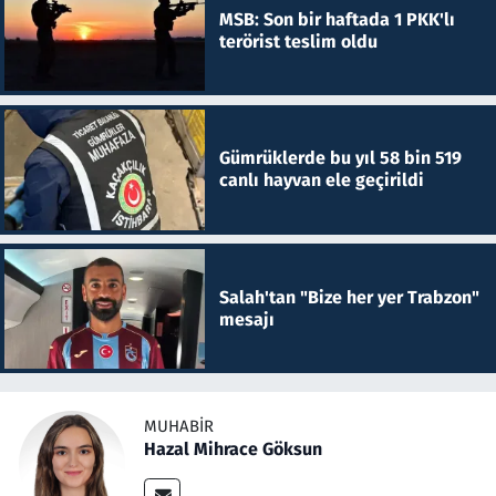
MSB: Son bir haftada 1 PKK'lı
terörist teslim oldu
Gümrüklerde bu yıl 58 bin 519
canlı hayvan ele geçirildi
Salah'tan "Bize her yer Trabzon"
mesajı
MUHABIR
Hazal Mihrace Göksun