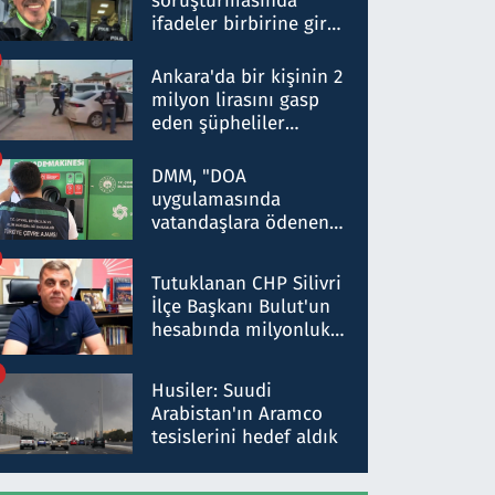
soruşturmasında
ifadeler birbirine girdi:
Dokuz şüphelinin
ifadelerinden ortaya
Ankara'da bir kişinin 2
çıkan tablo şok etti
milyon lirasını gasp
eden şüpheliler
Kırıkkale'de yakalandı
DMM, "DOA
uygulamasında
vatandaşlara ödenen
iade tutarlarının
düşürüldüğü" iddiasını
Tutuklanan CHP Silivri
yalanladı
İlçe Başkanı Bulut'un
hesabında milyonluk
para trafiğine: Patron
talimat verdi, ben
Husiler: Suudi
gönderdim
Arabistan'ın Aramco
tesislerini hedef aldık