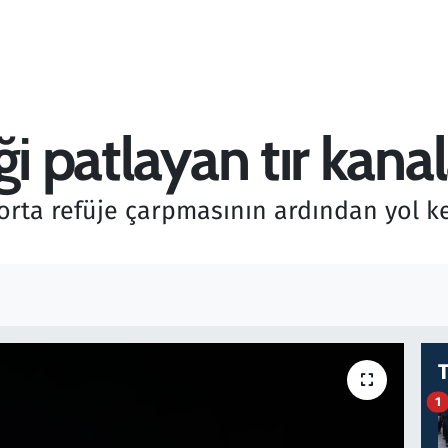
ği patlayan tır kana
, orta refüje çarpmasının ardından yol 
1