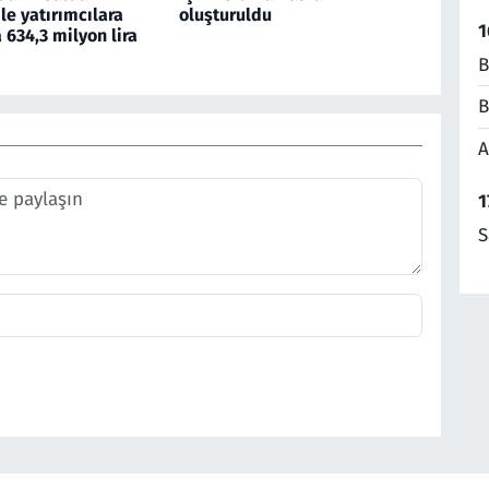
ile yatırımcılara
oluşturuldu
1
634,3 milyon lira
B
B
A
1
S