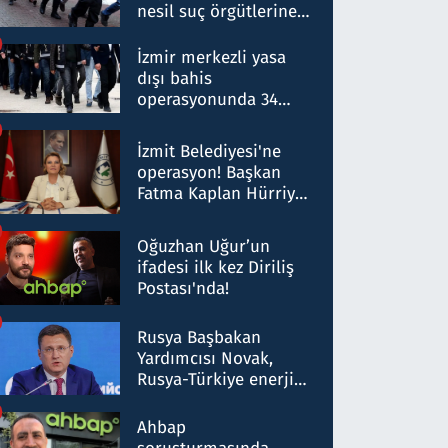
nesil suç örgütlerine
operasyon: 50 şüpheli
hakkında gözaltı kararı
İzmir merkezli yasa
dışı bahis
operasyonunda 34
gözaltı: Yaklaşık 2
Milyar liralık para
İzmit Belediyesi'ne
trafiği tespit edildi
operasyon! Başkan
Fatma Kaplan Hürriyet
ve eşi gözaltına alındı
Oğuzhan Uğur’un
ifadesi ilk kez Diriliş
Postası'nda!
Rusya Başbakan
Yardımcısı Novak,
Rusya-Türkiye enerji
ortaklığının stratejik
nitelikte olduğunu
Ahbap
belirtti