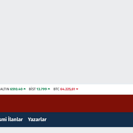
ALTIN
6510.40
BİST
13.799
BTC
64.225,61
mi İlanlar
Yazarlar