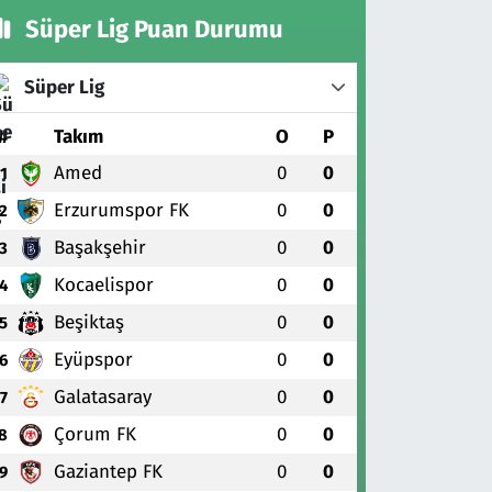
Süper Lig Puan Durumu
Süper Lig
#
Takım
O
P
Amed
0
0
1
Erzurumspor FK
0
0
2
Başakşehir
0
0
3
Kocaelispor
0
0
4
Beşiktaş
0
0
5
Eyüpspor
0
0
6
Galatasaray
0
0
7
Çorum FK
0
0
8
Gaziantep FK
0
0
9