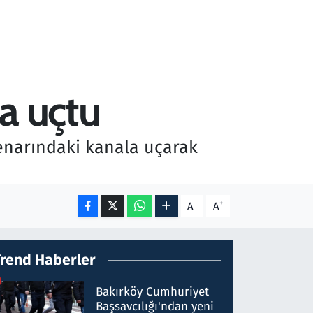
la uçtu
kenarındaki kanala uçarak
-
+
A
A
Trend Haberler
Bakırköy Cumhuriyet
Başsavcılığı'ndan yeni