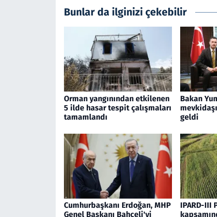
Bunlar da ilginizi çekebilir
Orman yangınından etkilenen
Bakan Yum
5 ilde hasar tespit çalışmaları
mevkidaşı 
tamamlandı
geldi
Cumhurbaşkanı Erdoğan, MHP
IPARD-III 
Genel Başkanı Bahçeli'yi
kapsamınd