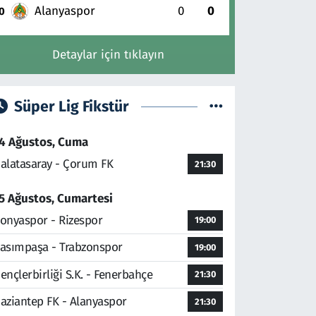
Alanyaspor
0
0
0
Detaylar için tıklayın
Süper Lig Fikstür
4 Ağustos, Cuma
alatasaray - Çorum FK
21:30
5 Ağustos, Cumartesi
onyaspor - Rizespor
19:00
asımpaşa - Trabzonspor
19:00
ençlerbirliği S.K. - Fenerbahçe
21:30
aziantep FK - Alanyaspor
21:30