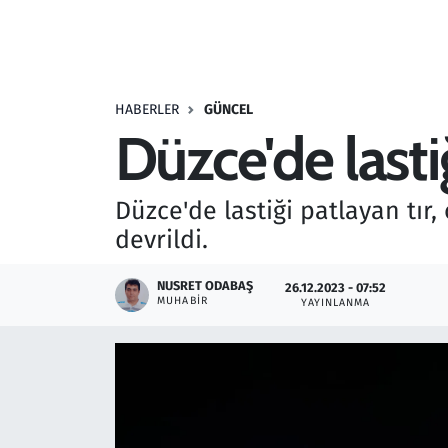
Resmi İlanlar
Rüya Tabirleri
HABERLER
GÜNCEL
Düzce'de lasti
Sağlık
Savunma Sanayi
Düzce'de lastiği patlayan tır
devrildi.
Seçim 2023
NUSRET ODABAŞ
26.12.2023 - 07:52
Spor
MUHABIR
YAYINLANMA
Teknoloji ve Bilim
Televizyon