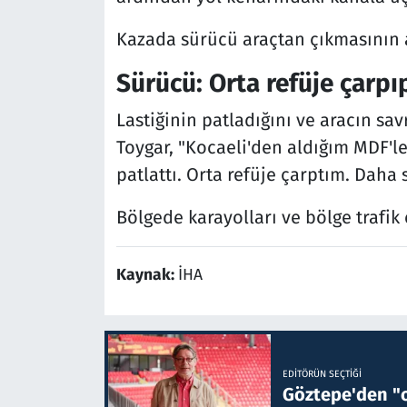
Kazada sürücü araçtan çıkmasının a
Sürücü: Orta refüje çarp
Lastiğinin patladığını ve aracın sa
Toygar, "Kocaeli'den aldığım MDF'le
patlattı. Orta refüje çarptım. Daha
Bölgede karayolları ve bölge trafik
Kaynak:
İHA
EDITÖRÜN SEÇTIĞI
Göztepe'den "o