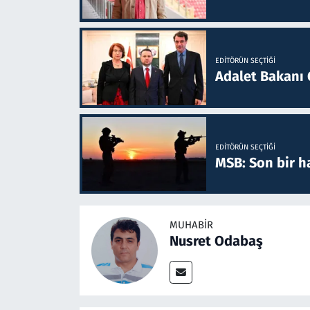
EDITÖRÜN SEÇTIĞI
Adalet Bakanı 
EDITÖRÜN SEÇTIĞI
MSB: Son bir ha
MUHABIR
Nusret Odabaş