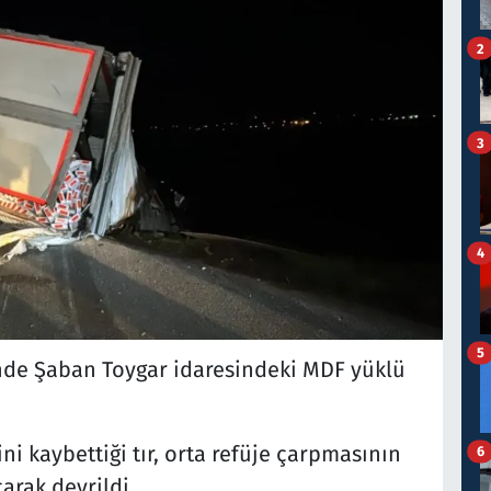
2
3
4
5
nde Şaban Toygar idaresindeki MDF yüklü
 kaybettiği tır, orta refüje çarpmasının
6
arak devrildi.