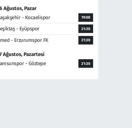
6 Ağustos, Pazar
aşakşehir - Kocaelispor
19:00
eşiktaş - Eyüpspor
21:30
med - Erzurumspor FK
21:30
7 Ağustos, Pazartesi
amsunspor - Göztepe
21:30