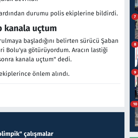
rdından durumu polis ekiplerine bildirdi.
7
ıp kanala uçtum
vrulmaya başladığını belirten sürücü Şaban
8
ri Bolu'ya götürüyordum. Aracın lastiği
 sonra kanala uçtum" dedi.
9
 ekiplerince önlem alındı.
10
limpik" çalışmalar