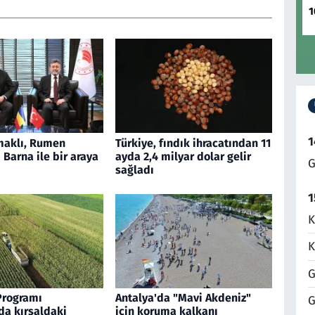
1
1
aklı, Rumen
Türkiye, fındık ihracatından 11
Barna ile bir araya
ayda 2,4 milyar dolar gelir
G
sağladı
1
K
K
G
Programı
Antalya'da "Mavi Akdeniz"
G
a kırsaldaki
için koruma kalkanı