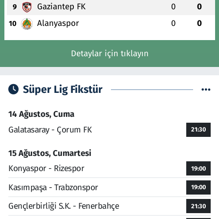
Gaziantep FK
0
0
9
Alanyaspor
0
0
10
Detaylar için tıklayın
Süper Lig Fikstür
14 Ağustos, Cuma
Galatasaray - Çorum FK
21:30
15 Ağustos, Cumartesi
Konyaspor - Rizespor
19:00
Kasımpaşa - Trabzonspor
19:00
Gençlerbirliği S.K. - Fenerbahçe
21:30