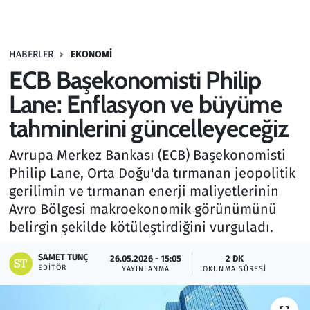
Gündem
HABERLER
EKONOMI
Haber
ECB Başekonomisti Philip
Kültür Sanat
Lane: Enflasyon ve büyüme
tahminlerini güncelleyeceğiz
Kurumsal Haberler
Avrupa Merkez Bankası (ECB) Başekonomisti
Lezzet Durağı
Philip Lane, Orta Doğu'da tırmanan jeopolitik
gerilimin ve tırmanan enerji maliyetlerinin
Memur ve Kamu
Avro Bölgesi makroekonomik görünümünü
belirgin şekilde kötüleştirdiğini vurguladı.
Otomobil
SAMET TUNÇ
26.05.2026 - 15:05
2 DK
EDITÖR
Oyun
YAYINLANMA
OKUNMA SÜRESI
Ramazan