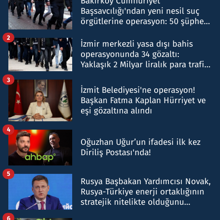
Bakırköy Cumhuriyet
Başsavcılığı'ndan yeni nesil suç
örgütlerine operasyon: 50 şüpheli
hakkında gözaltı kararı
2
İzmir merkezli yasa dışı bahis
operasyonunda 34 gözaltı:
Yaklaşık 2 Milyar liralık para trafiği
tespit edildi
3
İzmit Belediyesi'ne operasyon!
Başkan Fatma Kaplan Hürriyet ve
eşi gözaltına alındı
4
Oğuzhan Uğur’un ifadesi ilk kez
Diriliş Postası'nda!
5
Rusya Başbakan Yardımcısı Novak,
Rusya-Türkiye enerji ortaklığının
stratejik nitelikte olduğunu
belirtti
6