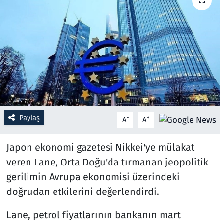
Resmi İlanlar
Rüya Tabirleri
Sağlık
Savunma Sanayi
Paylaş
-
+
A
A
Seçim 2023
Japon ekonomi gazetesi Nikkei'ye mülakat
Spor
veren Lane, Orta Doğu'da tırmanan jeopolitik
Teknoloji ve Bilim
gerilimin Avrupa ekonomisi üzerindeki
doğrudan etkilerini değerlendirdi.
Televizyon
Lane, petrol fiyatlarının bankanın mart