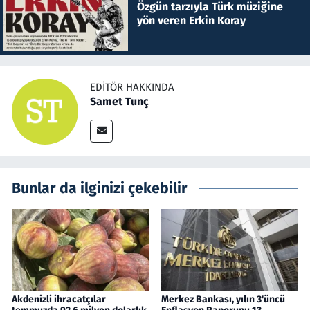
Özgün tarzıyla Türk müziğine
yön veren Erkin Koray
EDITÖR HAKKINDA
Samet Tunç
Bunlar da ilginizi çekebilir
Akdenizli ihracatçılar
Merkez Bankası, yılın 3'üncü