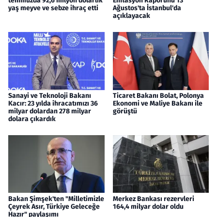
temmuzda 92,6 milyon dolarlık
Enflasyon Raporunu 13
yaş meyve ve sebze ihraç etti
Ağustos'ta İstanbul'da
açıklayacak
Sanayi ve Teknoloji Bakanı
Ticaret Bakanı Bolat, Polonya
Kacır: 23 yılda ihracatımızı 36
Ekonomi ve Maliye Bakanı ile
milyar dolardan 278 milyar
görüştü
dolara çıkardık
Bakan Şimşek'ten "Milletimizle
Merkez Bankası rezervleri
Çeyrek Asır, Türkiye Geleceğe
164,4 milyar dolar oldu
Hazır" paylaşımı