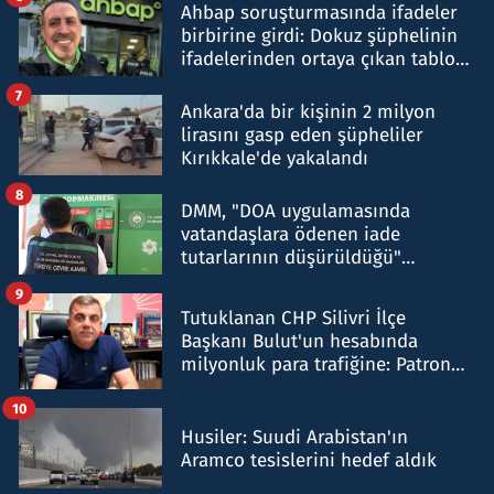
Ahbap soruşturmasında ifadeler
birbirine girdi: Dokuz şüphelinin
ifadelerinden ortaya çıkan tablo
şok etti
7
Ankara'da bir kişinin 2 milyon
lirasını gasp eden şüpheliler
Kırıkkale'de yakalandı
8
DMM, "DOA uygulamasında
vatandaşlara ödenen iade
tutarlarının düşürüldüğü"
iddiasını yalanladı
9
Tutuklanan CHP Silivri İlçe
Başkanı Bulut'un hesabında
milyonluk para trafiğine: Patron
talimat verdi, ben gönderdim
10
Husiler: Suudi Arabistan'ın
Aramco tesislerini hedef aldık