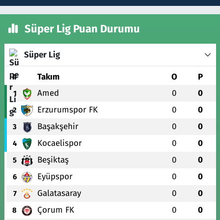
Süper Lig Puan Durumu
Süper Lig
#
Takım
O
P
Amed
0
0
1
Erzurumspor FK
0
0
2
Başakşehir
0
0
3
Kocaelispor
0
0
4
Beşiktaş
0
0
5
Eyüpspor
0
0
6
Galatasaray
0
0
7
Çorum FK
0
0
8