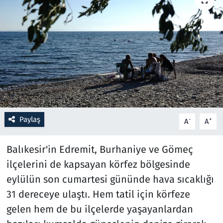
Resmi İlanlar
Rüya Tabirleri
Sağlık
Savunma Sanayi
Paylaş
-
+
A
A
Seçim 2023
Balıkesir'in Edremit, Burhaniye ve Gömeç
Spor
ilçelerini de kapsayan körfez bölgesinde
Teknoloji ve Bilim
eylülün son cumartesi gününde hava sıcaklığı
31 dereceye ulaştı. Hem tatil için körfeze
Televizyon
gelen hem de bu ilçelerde yaşayanlardan