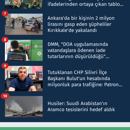
ifadelerinden ortaya çıkan tablo
şok etti
7
Ankara'da bir kişinin 2 milyon
lirasını gasp eden şüpheliler
Kırıkkale'de yakalandı
8
DMM, "DOA uygulamasında
vatandaşlara ödenen iade
tutarlarının düşürüldüğü"
iddiasını yalanladı
9
Tutuklanan CHP Silivri İlçe
Başkanı Bulut'un hesabında
milyonluk para trafiğine: Patron
talimat verdi, ben gönderdim
10
Husiler: Suudi Arabistan'ın
Aramco tesislerini hedef aldık