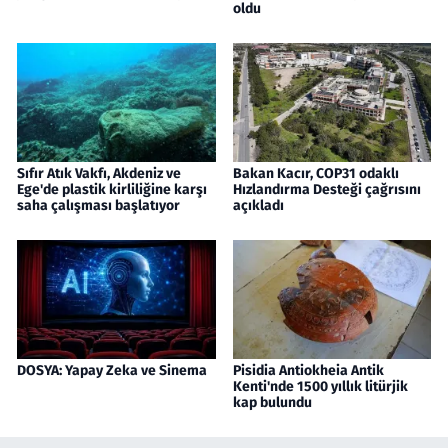
oldu
Sıfır Atık Vakfı, Akdeniz ve
Bakan Kacır, COP31 odaklı
Ege'de plastik kirliliğine karşı
Hızlandırma Desteği çağrısını
saha çalışması başlatıyor
açıkladı
DOSYA: Yapay Zeka ve Sinema
Pisidia Antiokheia Antik
Kenti'nde 1500 yıllık litürjik
kap bulundu