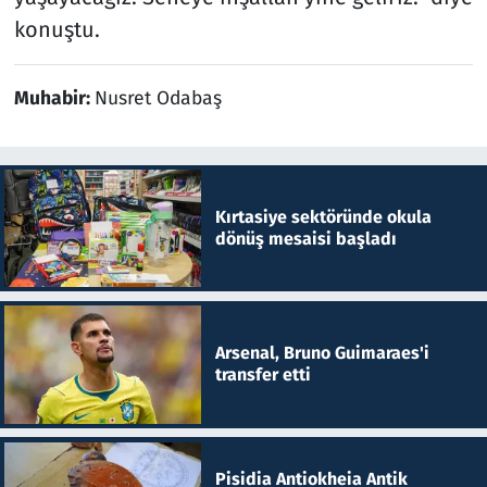
konuştu.
Muhabir:
Nusret Odabaş
Kırtasiye sektöründe okula
dönüş mesaisi başladı
Arsenal, Bruno Guimaraes'i
transfer etti
Pisidia Antiokheia Antik