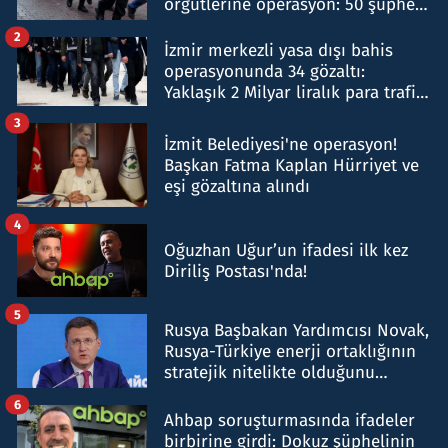
örgütlerine operasyon: 50 şüpheli
hakkında gözaltı kararı
2
İzmir merkezli yasa dışı bahis
operasyonunda 34 gözaltı:
Yaklaşık 2 Milyar liralık para trafiği
tespit edildi
3
İzmit Belediyesi'ne operasyon!
Başkan Fatma Kaplan Hürriyet ve
eşi gözaltına alındı
4
Oğuzhan Uğur’un ifadesi ilk kez
Diriliş Postası'nda!
5
Rusya Başbakan Yardımcısı Novak,
Rusya-Türkiye enerji ortaklığının
stratejik nitelikte olduğunu
belirtti
6
Ahbap soruşturmasında ifadeler
birbirine girdi: Dokuz şüphelinin