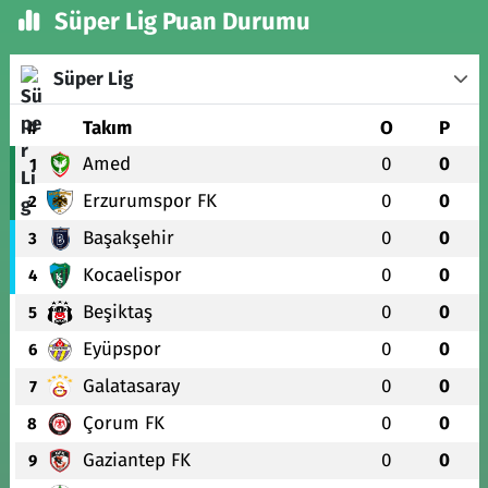
Süper Lig Puan Durumu
Süper Lig
#
Takım
O
P
Amed
0
0
1
Erzurumspor FK
0
0
2
Başakşehir
0
0
3
Kocaelispor
0
0
4
Beşiktaş
0
0
5
Eyüpspor
0
0
6
Galatasaray
0
0
7
Çorum FK
0
0
8
Gaziantep FK
0
0
9