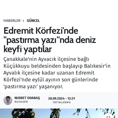
Gündem
HABERLER
GÜNCEL
Haber
Edremit Körfezi'nde
Kültür Sanat
"pastırma yazı"nda deniz
keyfi yaptılar
Kurumsal Haberler
Çanakkale'nin Ayvacık ilçesine bağlı
Lezzet Durağı
Küçükkuyu beldesinden başlayıp Balıkesir'in
Ayvalık ilçesine kadar uzanan Edremit
Memur ve Kamu
Körfezi'nde eylül ayının son günlerinde
'pastırma yazı' yaşanıyor.
Otomobil
NUSRET ODABAŞ
28.09.2024 - 12:31
MUHABIR
Oyun
YAYINLANMA
Ramazan